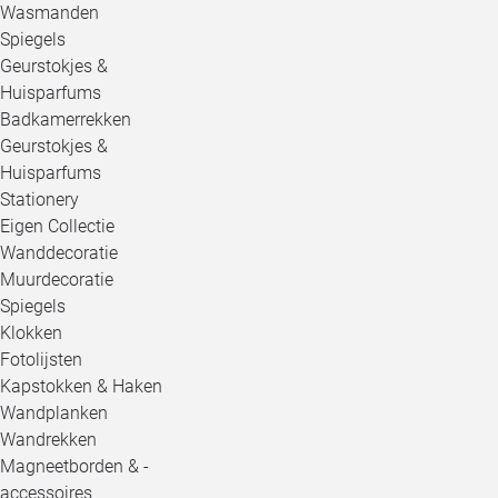
Wasmanden
Spiegels
Geurstokjes &
Huisparfums
Badkamerrekken
Geurstokjes &
Huisparfums
Stationery
Eigen Collectie
Wanddecoratie
Muurdecoratie
Spiegels
Klokken
Fotolijsten
Kapstokken & Haken
Wandplanken
Wandrekken
Magneetborden & -
accessoires