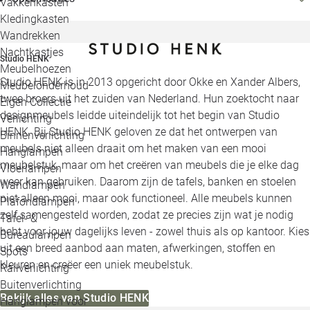
Vakkenkasten
Kledingkasten
Wandrekken
Nachtkastjes
Studio HENK
Meubelhoezen
Studio HENK is in 2013 opgericht door Okke en Xander Albers,
Meubelonderhoud
twee broers uit het zuiden van Nederland. Hun zoektocht naar
Eigen Collectie
designmeubels leidde uiteindelijk tot het begin van Studio
Verlichting
HENK. Bij Studio HENK geloven ze dat het ontwerpen van
Binnenverlichting
meubels niet alleen draait om het maken van een mooi
Hanglampen
meubelstuk, maar om het creëren van meubels die je elke dag
Vloerlampen
weer kan gebruiken. Daarom zijn de tafels, banken en stoelen
Wandlampen
niet alleen mooi, maar ook functioneel. Alle meubels kunnen
Plafondlampen
zelf samengesteld worden, zodat ze precies zijn wat je nodig
Tafel- &
hebt voor jouw dagelijks leven - zowel thuis als op kantoor. Kies
Bureaulampen
uit een breed aanbod aan maten, afwerkingen, stoffen en
Spots
kleuren en creëer een uniek meubelstuk.
Railverlichting
Buitenverlichting
Bekijk alles van Studio HENK
Hanglampen voor