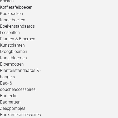
Boeken
Koffietafelboeken
Kookboeken
Kinderboeken
Boekenstandaards
Leesbrillen
Planten & Bloemen
Kunstplanten
Droogbloemen
Kunstbloemen
Bloempotten
Plantenstandaards & -
hangers
Bad- &
doucheaccessoires
Badtextiel
Badmatten
Zeeppompjes
Badkameraccessoires