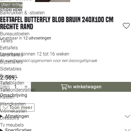
Alleen online
Loo
Fauteuils
STUDIO HENK
Barkrukken & -stoelen
Eettafel Butterfly blob bruin 240x100 cm
Krukjes
Loo
rechte rand
Poefjes
Bureaustoelen
Loo
Leverbaar in
12 uitvoeringen
Tafels
Eettafels
Loo
Leverbaar binnen 12 tot 16 weken
Salontafels
Er wordt contact opgenomen voor een bezorgafspraak
Bijzettafels
Loo
Sidetables
Bureaus
2.569,-
Tafelbladen
In winkelwagen
Alle 
Tafelonderstellen
Omschrijving
Kasten
Wandkasten
Toon meer
Vitrinekasten
Afmetingen
Dressoirs
Tv meubels
Specificaties