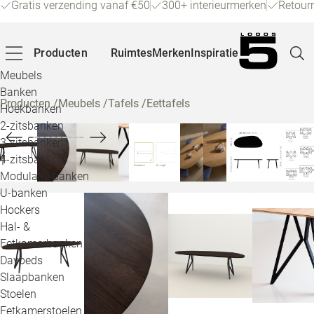
Gratis verzending vanaf €50
300+ interieurmerken
Retour
Producten
Ruimtes
Merken
Inspiratie
Meubels
Banken
Producten
/
Meubels
/
Tafels
/
Eettafels
Hoekbanken
Pagina
2-zitsbanken
3-zitsbanken
4-zitsbanken
Winke
Modulaire banken
U-banken
Klant
Hockers
Hal- &
Veelg
Eetkamerbanken
Daybeds
Openin
Slaapbanken
Loo
Stoelen
Eetkamerstoelen