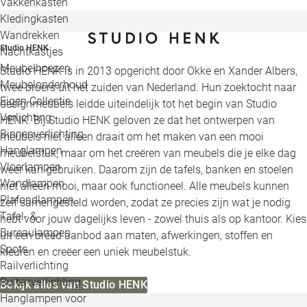
Vakkenkasten
Kledingkasten
Wandrekken
Studio HENK
Nachtkastjes
Meubelhoezen
Studio HENK is in 2013 opgericht door Okke en Xander Albers,
Meubelonderhoud
twee broers uit het zuiden van Nederland. Hun zoektocht naar
Eigen Collectie
designmeubels leidde uiteindelijk tot het begin van Studio
Verlichting
HENK. Bij Studio HENK geloven ze dat het ontwerpen van
Binnenverlichting
meubels niet alleen draait om het maken van een mooi
Hanglampen
meubelstuk, maar om het creëren van meubels die je elke dag
Vloerlampen
weer kan gebruiken. Daarom zijn de tafels, banken en stoelen
Wandlampen
niet alleen mooi, maar ook functioneel. Alle meubels kunnen
Plafondlampen
zelf samengesteld worden, zodat ze precies zijn wat je nodig
Tafel- &
hebt voor jouw dagelijks leven - zowel thuis als op kantoor. Kies
Bureaulampen
uit een breed aanbod aan maten, afwerkingen, stoffen en
Spots
kleuren en creëer een uniek meubelstuk.
Railverlichting
Buitenverlichting
Bekijk alles van Studio HENK
Hanglampen voor