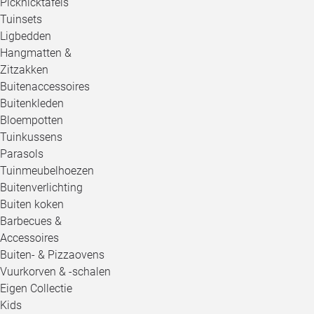
Picknicktafels
Tuinsets
Ligbedden
Hangmatten &
Zitzakken
Buitenaccessoires
Buitenkleden
Bloempotten
Tuinkussens
Parasols
Tuinmeubelhoezen
Buitenverlichting
Buiten koken
Barbecues &
Accessoires
Buiten- & Pizzaovens
Vuurkorven & -schalen
Eigen Collectie
Kids