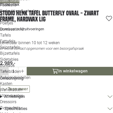
Alleen online
Loo
Fauteuils
STUDIO HENK
Barkrukken & -stoelen
Studio HENK tafel Butterfly Ovaal - zwart
Krukjes
Loo
frame, hardwax lig
Poefjes
Bureaustoelen
Leverbaar in
12 uitvoeringen
Loo
Tafels
Eettafels
Leverbaar binnen 10 tot 12 weken
Loo
Salontafels
Er wordt contact opgenomen voor een bezorgafspraak
Bijzettafels
Loo
Sidetables
(out
2.989,-
Bureaus
In winkelwagen
Tafelbladen
Alle 
Tafelonderstellen
Omschrijving
Kasten
Toon meer
Wandkasten
Vitrinekasten
Afmetingen
Dressoirs
Tv meubels
Specificaties