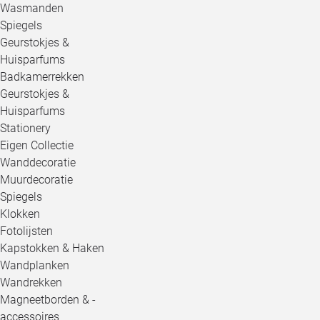
Wasmanden
Spiegels
Geurstokjes &
Huisparfums
Badkamerrekken
Geurstokjes &
Huisparfums
Stationery
Eigen Collectie
Wanddecoratie
Muurdecoratie
Spiegels
Klokken
Fotolijsten
Kapstokken & Haken
Wandplanken
Wandrekken
Magneetborden & -
accessoires