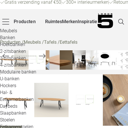
Gratis verzending vanaf €50
300+ interieurmerken
Retour
Producten
Ruimtes
Merken
Inspiratie
Meubels
Banken
Producten
/
Meubels
/
Tafels
/
Eettafels
Hoekbanken
Pagina
2-zitsbanken
3-zitsbanken
4-zitsbanken
Winke
Modulaire banken
U-banken
Klant
Hockers
Hal- &
Veelg
Eetkamerbanken
Daybeds
Openin
Slaapbanken
Loo
Stoelen
Eetkamerstoelen