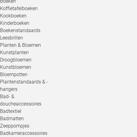
Boeken
Koffietafelboeken
Kookboeken
Kinderboeken
Boekenstandaards
Leesbrillen
Planten & Bloemen
Kunstplanten
Droogbloemen
Kunstbloemen
Bloempotten
Plantenstandaards & -
hangers
Bad- &
doucheaccessoires
Badtextiel
Badmatten
Zeeppompjes
Badkameraccessoires