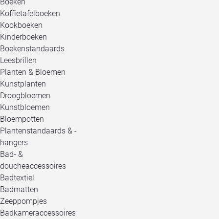
Boeken
Koffietafelboeken
Kookboeken
Kinderboeken
Boekenstandaards
Leesbrillen
Planten & Bloemen
Kunstplanten
Droogbloemen
Kunstbloemen
Bloempotten
Plantenstandaards & -
hangers
Bad- &
doucheaccessoires
Badtextiel
Badmatten
Zeeppompjes
Badkameraccessoires