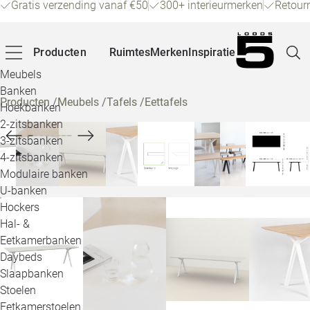
Gratis verzending vanaf €50
300+ interieurmerken
Retour
Producten
Ruimtes
Merken
Inspiratie
Meubels
Banken
Producten
/
Meubels
/
Tafels
/
Eettafels
Hoekbanken
Pagina
2-zitsbanken
3-zitsbanken
4-zitsbanken
Winke
Modulaire banken
U-banken
Klant
Hockers
Hal- &
Veelg
Eetkamerbanken
Daybeds
Openin
Slaapbanken
Loo
Stoelen
Eetkamerstoelen