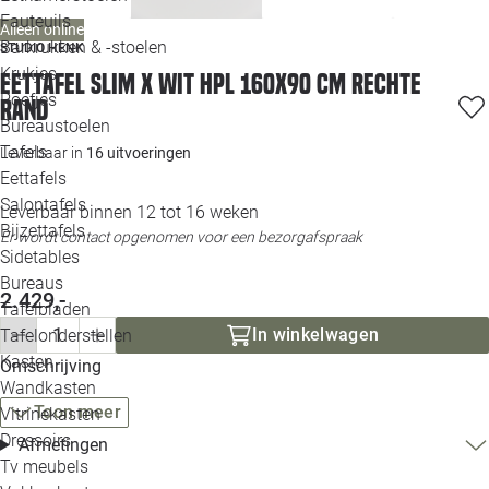
Loo
Fauteuils
Alleen online
Barkrukken & -stoelen
STUDIO HENK
Krukjes
Loo
Eettafel Slim X wit HPL 160x90 cm rechte
Poefjes
rand
Bureaustoelen
Loo
Tafels
Leverbaar in
16 uitvoeringen
Eettafels
Loo
Salontafels
Leverbaar binnen 12 tot 16 weken
Bijzettafels
Loo
Er wordt contact opgenomen voor een bezorgafspraak
Sidetables
(out
Bureaus
2.429,-
Tafelbladen
Alle 
In winkelwagen
Tafelonderstellen
Kasten
Omschrijving
Wandkasten
Toon meer
Vitrinekasten
Dressoirs
Afmetingen
Tv meubels