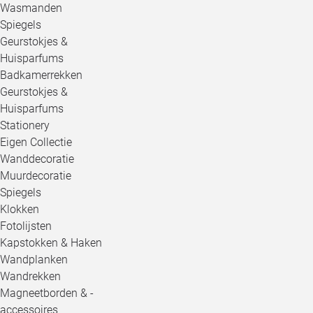
Wasmanden
Spiegels
Geurstokjes &
Huisparfums
Badkamerrekken
Geurstokjes &
Huisparfums
Stationery
Eigen Collectie
Wanddecoratie
Muurdecoratie
Spiegels
Klokken
Fotolijsten
Kapstokken & Haken
Wandplanken
Wandrekken
Magneetborden & -
accessoires