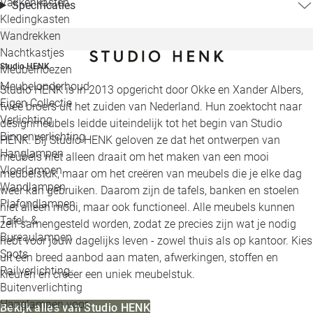
Vakkenkasten
Specificaties
Kledingkasten
Wandrekken
Nachtkastjes
Studio HENK
Meubelhoezen
Meubelonderhoud
Studio HENK is in 2013 opgericht door Okke en Xander Albers,
Eigen Collectie
twee broers uit het zuiden van Nederland. Hun zoektocht naar
Verlichting
designmeubels leidde uiteindelijk tot het begin van Studio
Binnenverlichting
HENK. Bij Studio HENK geloven ze dat het ontwerpen van
Hanglampen
meubels niet alleen draait om het maken van een mooi
Vloerlampen
meubelstuk, maar om het creëren van meubels die je elke dag
Wandlampen
weer kan gebruiken. Daarom zijn de tafels, banken en stoelen
Plafondlampen
niet alleen mooi, maar ook functioneel. Alle meubels kunnen
Tafel- &
zelf samengesteld worden, zodat ze precies zijn wat je nodig
Bureaulampen
hebt voor jouw dagelijks leven - zowel thuis als op kantoor. Kies
Spots
uit een breed aanbod aan maten, afwerkingen, stoffen en
Railverlichting
kleuren en creëer een uniek meubelstuk.
Buitenverlichting
Hanglampen voor
Bekijk alles van Studio HENK