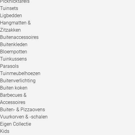
Picknicktafels
Tuinsets
Ligbedden
Hangmatten &
Zitzakken
Buitenaccessoires
Buitenkleden
Bloempotten
Tuinkussens
Parasols
Tuinmeubelhoezen
Buitenverlichting
Buiten koken
Barbecues &
Accessoires
Buiten- & Pizzaovens
Vuurkorven & -schalen
Eigen Collectie
Kids