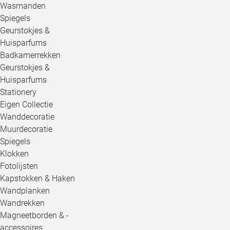
Wasmanden
Spiegels
Geurstokjes &
Huisparfums
Badkamerrekken
Geurstokjes &
Huisparfums
Stationery
Eigen Collectie
Wanddecoratie
Muurdecoratie
Spiegels
Klokken
Fotolijsten
Kapstokken & Haken
Wandplanken
Wandrekken
Magneetborden & -
accessoires