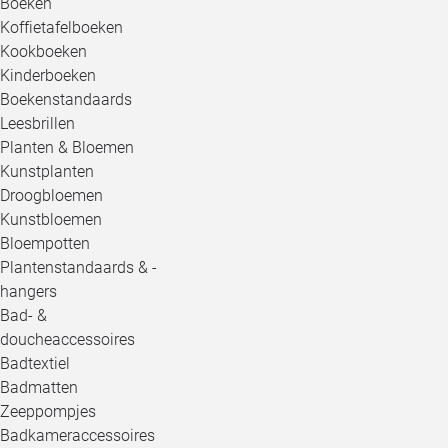
Boeken
Koffietafelboeken
Kookboeken
Kinderboeken
Boekenstandaards
Leesbrillen
Planten & Bloemen
Kunstplanten
Droogbloemen
Kunstbloemen
Bloempotten
Plantenstandaards & -
hangers
Bad- &
doucheaccessoires
Badtextiel
Badmatten
Zeeppompjes
Badkameraccessoires