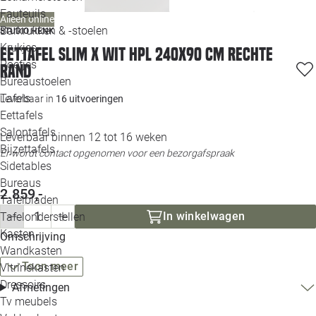
Loo
Fauteuils
Alleen online
Barkrukken & -stoelen
STUDIO HENK
Krukjes
Loo
Eettafel Slim X wit HPL 240x90 cm rechte
Poefjes
rand
Bureaustoelen
Loo
Tafels
Leverbaar in
16 uitvoeringen
Eettafels
Loo
Salontafels
Leverbaar binnen 12 tot 16 weken
Bijzettafels
Er wordt contact opgenomen voor een bezorgafspraak
Loo
Sidetables
Bureaus
2.859,-
Tafelbladen
Alle 
In winkelwagen
Tafelonderstellen
Kasten
Omschrijving
Wandkasten
Toon meer
Vitrinekasten
Dressoirs
Afmetingen
Tv meubels