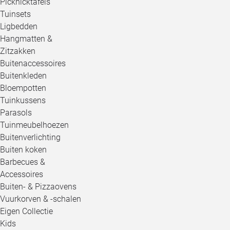
Picknicktafels
Tuinsets
Ligbedden
Hangmatten &
Zitzakken
Buitenaccessoires
Buitenkleden
Bloempotten
Tuinkussens
Parasols
Tuinmeubelhoezen
Buitenverlichting
Buiten koken
Barbecues &
Accessoires
Buiten- & Pizzaovens
Vuurkorven & -schalen
Eigen Collectie
Kids