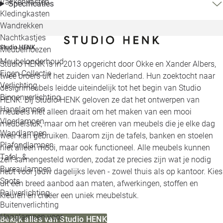
Vakkenkasten
Specificaties
Kledingkasten
Wandrekken
Nachtkastjes
Studio HENK
Meubelhoezen
Meubelonderhoud
Studio HENK is in 2013 opgericht door Okke en Xander Albers,
Eigen Collectie
twee broers uit het zuiden van Nederland. Hun zoektocht naar
Verlichting
designmeubels leidde uiteindelijk tot het begin van Studio
Binnenverlichting
HENK. Bij Studio HENK geloven ze dat het ontwerpen van
Hanglampen
meubels niet alleen draait om het maken van een mooi
Vloerlampen
meubelstuk, maar om het creëren van meubels die je elke dag
Wandlampen
weer kan gebruiken. Daarom zijn de tafels, banken en stoelen
Plafondlampen
niet alleen mooi, maar ook functioneel. Alle meubels kunnen
Tafel- &
zelf samengesteld worden, zodat ze precies zijn wat je nodig
Bureaulampen
hebt voor jouw dagelijks leven - zowel thuis als op kantoor. Kies
Spots
uit een breed aanbod aan maten, afwerkingen, stoffen en
Railverlichting
kleuren en creëer een uniek meubelstuk.
Buitenverlichting
Hanglampen voor
Bekijk alles van Studio HENK