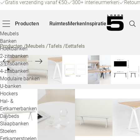
Gratis verzending vanaf €50
300+ interieurmerken
Retour
Producten
Ruimtes
Merken
Inspiratie
Meubels
Banken
Producten
/
Meubels
/
Tafels
/
Eettafels
Hoekbanken
Pagina
2-zitsbanken
3-zitsbanken
4-zitsbanken
Winke
Modulaire banken
U-banken
Klant
Hockers
Hal- &
Veelg
Eetkamerbanken
Daybeds
Openin
Slaapbanken
Loo
Stoelen
Eetkamerstoelen