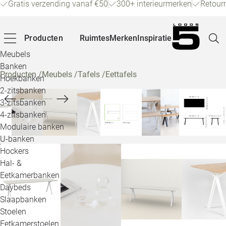
Gratis verzending vanaf €50
300+ interieurmerken
Retour
Producten
Ruimtes
Merken
Inspiratie
Meubels
Banken
Producten
/
Meubels
/
Tafels
/
Eettafels
Hoekbanken
Pagina
2-zitsbanken
3-zitsbanken
4-zitsbanken
Winke
Modulaire banken
U-banken
Klant
Hockers
Hal- &
Veelg
Eetkamerbanken
Daybeds
Openin
Slaapbanken
Loo
Stoelen
Eetkamerstoelen