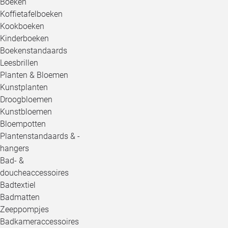
Boeken
Koffietafelboeken
Kookboeken
Kinderboeken
Boekenstandaards
Leesbrillen
Planten & Bloemen
Kunstplanten
Droogbloemen
Kunstbloemen
Bloempotten
Plantenstandaards & -
hangers
Bad- &
doucheaccessoires
Badtextiel
Badmatten
Zeeppompjes
Badkameraccessoires