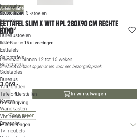
Loo
Fauteuils
Alleen online
Barkrukken & -stoelen
STUDIO HENK
Krukjes
Loo
Eettafel Slim X wit HPL 280x90 cm rechte
Poefjes
rand
Bureaustoelen
Loo
Tafels
Leverbaar in
16 uitvoeringen
Eettafels
Loo
Salontafels
Leverbaar binnen 12 tot 16 weken
Bijzettafels
Loo
Er wordt contact opgenomen voor een bezorgafspraak
Sidetables
(out
Bureaus
3.069,-
Tafelbladen
Alle 
In winkelwagen
Tafelonderstellen
Kasten
Omschrijving
Wandkasten
Toon meer
Vitrinekasten
Dressoirs
Afmetingen
Tv meubels