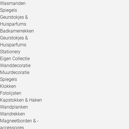
Wasmanden
Spiegels
Geurstokjes &
Huisparfums
Badkamerrekken
Geurstokjes &
Huisparfums
Stationery
Eigen Collectie
Wanddecoratie
Muurdecoratie
Spiegels
Klokken
Fotolijsten
Kapstokken & Haken
Wandplanken
Wandrekken
Magneetborden & -
accessoires