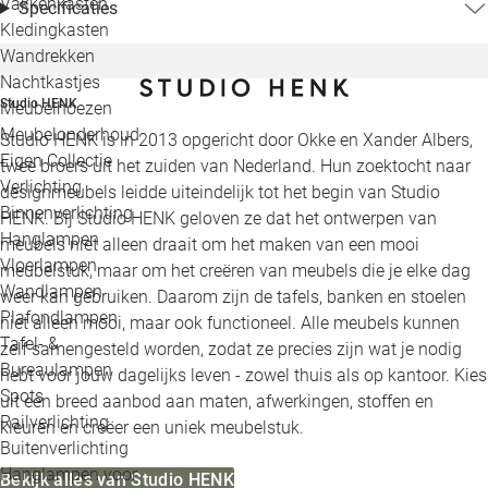
Vakkenkasten
Specificaties
Kledingkasten
Wandrekken
Nachtkastjes
Studio HENK
Meubelhoezen
Meubelonderhoud
Studio HENK is in 2013 opgericht door Okke en Xander Albers,
Eigen Collectie
twee broers uit het zuiden van Nederland. Hun zoektocht naar
Verlichting
designmeubels leidde uiteindelijk tot het begin van Studio
Binnenverlichting
HENK. Bij Studio HENK geloven ze dat het ontwerpen van
Hanglampen
meubels niet alleen draait om het maken van een mooi
Vloerlampen
meubelstuk, maar om het creëren van meubels die je elke dag
Wandlampen
weer kan gebruiken. Daarom zijn de tafels, banken en stoelen
Plafondlampen
niet alleen mooi, maar ook functioneel. Alle meubels kunnen
Tafel- &
zelf samengesteld worden, zodat ze precies zijn wat je nodig
Bureaulampen
hebt voor jouw dagelijks leven - zowel thuis als op kantoor. Kies
Spots
uit een breed aanbod aan maten, afwerkingen, stoffen en
Railverlichting
kleuren en creëer een uniek meubelstuk.
Buitenverlichting
Hanglampen voor
Bekijk alles van Studio HENK