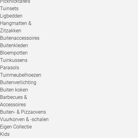
Picknicktafels
Tuinsets
Ligbedden
Hangmatten &
Zitzakken
Buitenaccessoires
Buitenkleden
Bloempotten
Tuinkussens
Parasols
Tuinmeubelhoezen
Buitenverlichting
Buiten koken
Barbecues &
Accessoires
Buiten- & Pizzaovens
Vuurkorven & -schalen
Eigen Collectie
Kids