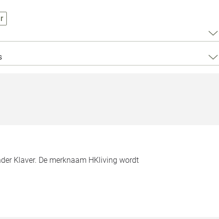
Loods 5 Za
r
Loods 5 Gara
s
Alle openingst
nder Klaver. De merknaam HKliving wordt