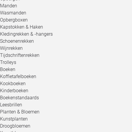
Manden
Wasmanden
Opbergboxen
Kapstokken & Haken
Kledingrekken & -hangers
Schoenenrekken
Wijnrekken
Tijdschriftenrekken
Trolleys
Boeken
Koffietafelboeken
Kookboeken
Kinderboeken
Boekenstandaards
Leesbrillen
Planten & Bloemen
Kunstplanten
Droogbloemen