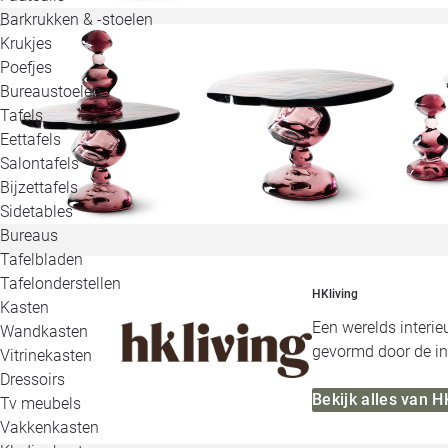
Barkrukken & -stoelen
Krukjes
Poefjes
Bureaustoelen
Tafels
Eettafels
Salontafels
Bijzettafels
Sidetables
Bureaus
Tafelbladen
Tafelonderstellen
HKliving
Kasten
Een werelds interi
Wandkasten
gevormd door de in
Vitrinekasten
Dressoirs
Bekijk alles van H
Tv meubels
Vakkenkasten