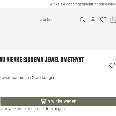
Winkels & openingstijden
Klantenservice
Zoeken…
Openingstijden
au Nienke Sikkema Jewel amethyst
Pagina suggesties
Loods 5 Ame
Winkels
Loods 5 Dui
Leverbaar binnen 3 werkdagen
Klantenservice
Loods 5 Maas
In winkelwagen
Veelgestelde vragen
Loods 5 Slie
aar. Je kunt er niet meer toevoegen.