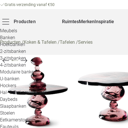
Gratis verzending vanaf €50
Producten
Ruimtes
Merken
Inspiratie
Meubels
Banken
Producten
/
Koken & Tafelen
/
Tafelen
/
Servies
Hoekbanken
2-zitsbanken
3-zitsbanken
4-zitsbanken
Modulaire banken
U-banken
Hockers
Hal- & Eetkamerbanken
Daybeds
Slaapbanken
Stoelen
Eetkamerstoelen
Fauteuils