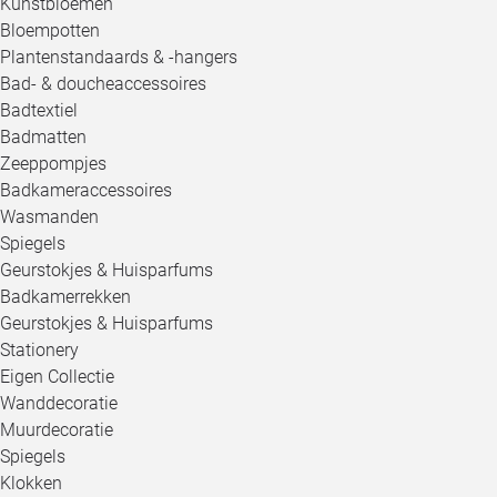
Kunstbloemen
Bloempotten
Plantenstandaards & -hangers
Bad- & doucheaccessoires
Badtextiel
Badmatten
Zeeppompjes
Badkameraccessoires
Wasmanden
Spiegels
Geurstokjes & Huisparfums
Badkamerrekken
Geurstokjes & Huisparfums
Stationery
Eigen Collectie
Wanddecoratie
Muurdecoratie
Spiegels
Klokken