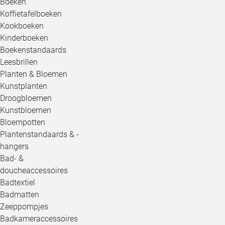
Boeken
Koffietafelboeken
Kookboeken
Kinderboeken
Boekenstandaards
Leesbrillen
Planten & Bloemen
Kunstplanten
Droogbloemen
Kunstbloemen
Bloempotten
Plantenstandaards & -
hangers
Bad- &
doucheaccessoires
Badtextiel
Badmatten
Zeeppompjes
Badkameraccessoires