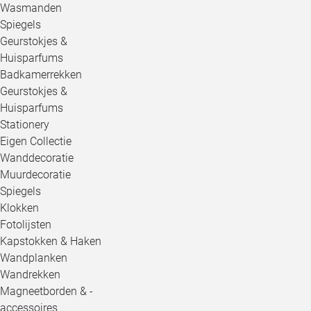
Wasmanden
Spiegels
Geurstokjes &
Huisparfums
Badkamerrekken
Geurstokjes &
Huisparfums
Stationery
Eigen Collectie
Wanddecoratie
Muurdecoratie
Spiegels
Klokken
Fotolijsten
Kapstokken & Haken
Wandplanken
Wandrekken
Magneetborden & -
accessoires