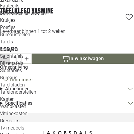
JAKOBSDALS
Loo
Fauteuils
Tafelkleed Yasmine
Barkrukken & -stoelen
Krukjes
Loo
Poefjes
Leverbaar binnen 1 tot 2 weken
Bureaustoelen
Loo
Tafels
109,90
Eettafels
Loo
Salontafels
In winkelwagen
Bijzettafels
Omschrijving
Loo
Sidetables
Bureaus
Toon meer
Tafelbladen
Afmetingen
Alle 
Tafelonderstellen
Kasten
Specificaties
Wandkasten
Vitrinekasten
Dressoirs
Tv meubels