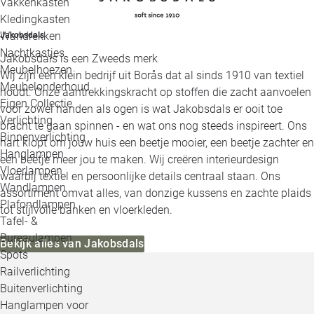
Vakkenkasten
Kledingkasten
Wandrekken
Jakobsdals
Nachtkastjes
Jakobsdals is een Zweeds merk
Meubelhoezen
Wij zijn een klein bedrijf uit Borås dat al sinds 1910 van textiel
Meubelonderhoud
houdt. Onze aantrekkingskracht op stoffen die zacht aanvoelen
Eigen Collectie
voor zowel handen als ogen is wat Jakobsdals er ooit toe
Verlichting
bracht te gaan spinnen - en wat ons nog steeds inspireert. Ons
Binnenverlichting
hart klopt om jouw huis een beetje mooier, een beetje zachter en
Hanglampen
een beetje meer jou te maken. Wij creëren interieurdesign
Vloerlampen
waarbij textiel en persoonlijke details centraal staan. Ons
Wandlampen
assortiment omvat alles, van donzige kussens en zachte plaids
Plafondlampen
tot stijlvolle banken en vloerkleden.
Tafel- &
Bureaulampen
Bekijk alles van Jakobsdals
Spots
Railverlichting
Buitenverlichting
Hanglampen voor