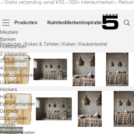
Gratis verzending vanaf €50
300+ interieurmerken
Retour
Producten
Ruimtes
Merken
Inspiratie
Meubels
Banken
Producten
/
Koken & Tafelen
/
Koken
/
Keukentextiel
Hoekbanken
Pagina
2-zitsbanken
3-zitsbanken
4-zitsbanken
Winke
Modulaire banken
U-banken
Klant
Hockers
Hal- &
Veelg
Eetkamerbanken
Daybeds
Openin
Slaapbanken
Loo
Stoelen
Alleen online
Eetkamerstoelen