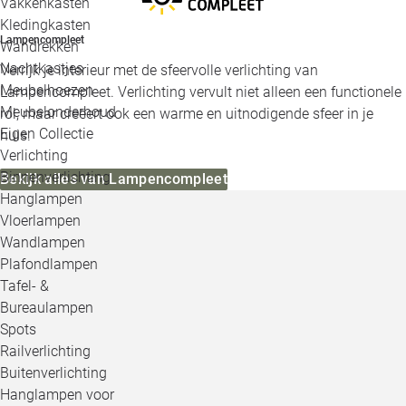
Vakkenkasten
Kledingkasten
Lampencompleet
Wandrekken
Nachtkastjes
Verrijk je interieur met de sfeervolle verlichting van
Meubelhoezen
Lampencompleet. Verlichting vervult niet alleen een functionele
Meubelonderhoud
rol, maar creëert ook een warme en uitnodigende sfeer in je
Eigen Collectie
huis.
Verlichting
Binnenverlichting
Bekijk alles van Lampencompleet
Hanglampen
Vloerlampen
Wandlampen
Plafondlampen
Tafel- &
Bureaulampen
Spots
Railverlichting
Buitenverlichting
Hanglampen voor