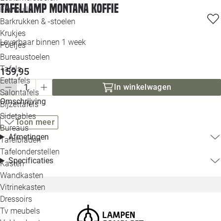
Tafellamp Montana koffie
Loo
Fauteuils
Barkrukken & -stoelen
Krukjes
Loo
Leverbaar binnen 1 week
Poefjes
Bureaustoelen
Loo
Tafels
159,95
Eettafels
Loo
In winkelwagen
Salontafels
Omschrijving
Bijzettafels
Loo
Sidetables
Toon meer
Bureaus
Afmetingen
Tafelbladen
Alle 
Tafelonderstellen
Specificaties
Kasten
Wandkasten
Vitrinekasten
Dressoirs
Tv meubels