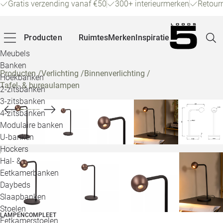
Gratis verzending vanaf €50
300+ interieurmerken
Retour
Producten
Ruimtes
Merken
Inspiratie
Meubels
Banken
Producten
/
Verlichting
/
Binnenverlichting
/
Hoekbanken
Tafel- & bureaulampen
Pagina
2-zitsbanken
3-zitsbanken
4-zitsbanken
Winke
Modulaire banken
U-banken
Klant
Hockers
Hal- &
Veelg
Eetkamerbanken
Daybeds
Openin
Slaapbanken
Loo
Stoelen
LAMPENCOMPLEET
Eetkamerstoelen