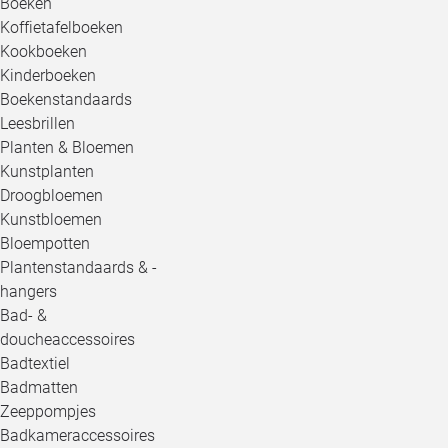
Boeken
Koffietafelboeken
Kookboeken
Kinderboeken
Boekenstandaards
Leesbrillen
Planten & Bloemen
Kunstplanten
Droogbloemen
Kunstbloemen
Bloempotten
Plantenstandaards & -
hangers
Bad- &
doucheaccessoires
Badtextiel
Badmatten
Zeeppompjes
Badkameraccessoires