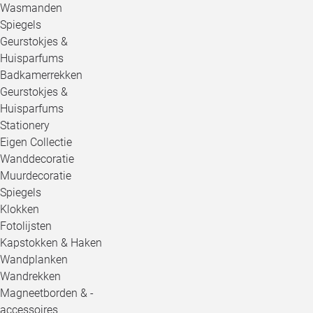
Wasmanden
Spiegels
Geurstokjes &
Huisparfums
Badkamerrekken
Geurstokjes &
Huisparfums
Stationery
Eigen Collectie
Wanddecoratie
Muurdecoratie
Spiegels
Klokken
Fotolijsten
Kapstokken & Haken
Wandplanken
Wandrekken
Magneetborden & -
accessoires