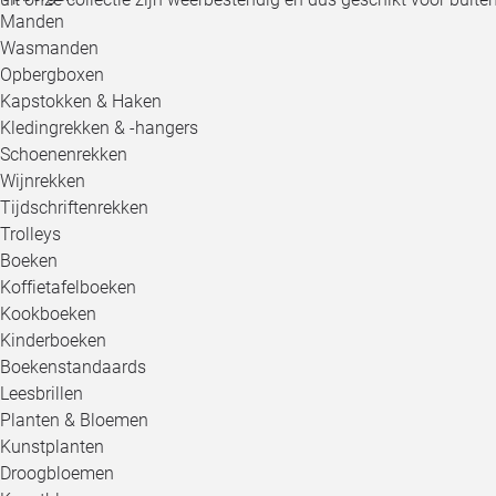
Manden
Wasmanden
Opbergboxen
Kapstokken & Haken
Kledingrekken & -hangers
Schoenenrekken
Wijnrekken
Tijdschriftenrekken
Trolleys
Boeken
Koffietafelboeken
Kookboeken
Kinderboeken
Boekenstandaards
Leesbrillen
Planten & Bloemen
Kunstplanten
Droogbloemen