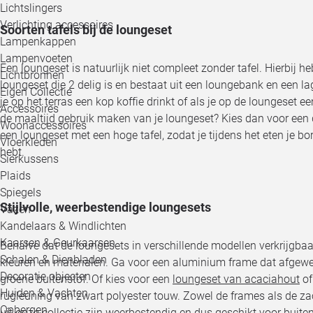
Lichtslingers
Verlichting accessoires
Soorten tafels bij de loungeset
Lampenkappen
Lampenvoeten
Een loungeset is natuurlijk niet compleet zonder tafel. Hierbij he
Lichtbronnen
loungeset die 2 delig is en bestaat uit een loungebank en een lage
Eigen Collectie
je op het terras een kop koffie drinkt of als je op de loungeset ee
Accessoires
de maaltijd gebruik maken van je loungeset? Kies dan voor een di
Woonaccessoires
een loungeset met een hoge tafel, zodat je tijdens het eten je bo
Vloerkleden
hebt.
Sierkussens
Plaids
Spiegels
Stijlvolle, weerbestendige loungesets
Vazen
Kandelaars & Windlichten
Kaarsen & Geurkaarsen
Behalve dat de loungesets in verschillende modellen verkrijgbaar
Schalen & Dienbladen
kleuren en materialen. Ga voor een aluminium frame dat afgewe
Decoratie objecten
groene buitenstof. Of kies voor een
loungeset van acaciahout
of
Huiden & Vachten
rugleuning van zwart polyester touw. Zowel de frames als de z
Opbergen
uit onze collectie zijn weerbestendig en dus geschikt voor buiten