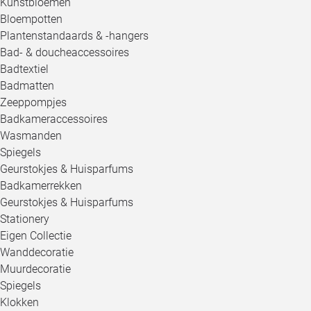
Kunstbloemen
Bloempotten
Plantenstandaards & -hangers
Bad- & doucheaccessoires
Badtextiel
Badmatten
Zeeppompjes
Badkameraccessoires
Wasmanden
Spiegels
Geurstokjes & Huisparfums
Badkamerrekken
Geurstokjes & Huisparfums
Stationery
Eigen Collectie
Wanddecoratie
Muurdecoratie
Spiegels
Klokken