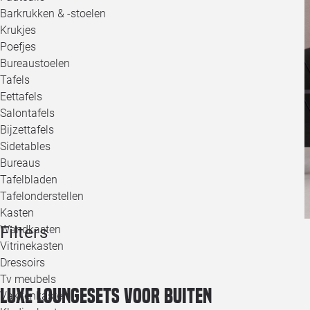
Barkrukken & -stoelen
Krukjes
Poefjes
Bureaustoelen
Tafels
Eettafels
Salontafels
Bijzettafels
Sidetables
Bureaus
Tafelbladen
Tafelonderstellen
Kasten
Filters
Wandkasten
Vitrinekasten
Dressoirs
Tv meubels
Luxe loungesets voor buiten
Vakkenkasten