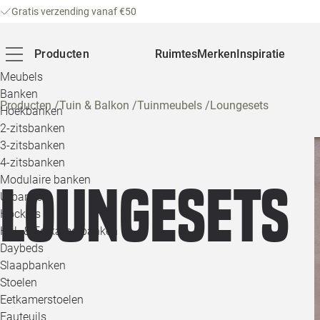
Gratis verzending vanaf €50
Producten
Ruimtes
Merken
Inspiratie
Meubels
Banken
Producten
/
Tuin & Balkon
/
Tuinmeubels
/
Loungesets
Hoekbanken
2-zitsbanken
3-zitsbanken
4-zitsbanken
Modulaire banken
Loungesets
U-banken
Hockers
Hal- & Eetkamerbanken
Daybeds
Slaapbanken
Stoelen
Eetkamerstoelen
Fauteuils