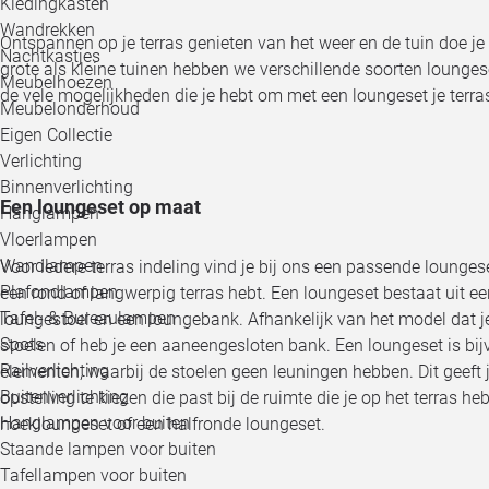
Kledingkasten
Wandrekken
Ontspannen op je terras genieten van het weer en de tuin doe je
Nachtkastjes
grote als kleine tuinen hebben we verschillende soorten lounges
Meubelhoezen
de vele mogelijkheden die je hebt om met een loungeset je terras 
Meubelonderhoud
Eigen Collectie
Verlichting
Binnenverlichting
Een loungeset op maat
Hanglampen
Vloerlampen
Wandlampen
Voor iedere terras indeling vind je bij ons een passende loungese
Plafondlampen
een rond of langwerpig terras hebt. Een loungeset bestaat uit e
Tafel- & Bureaulampen
loungestoel en een loungebank. Afhankelijk van het model dat je 
Spots
stoelen of heb je een aaneengesloten bank. Een loungeset is bij
Railverlichting
elementen, waarbij de stoelen geen leuningen hebben. Dit geeft 
Buitenverlichting
opstelling te kiezen die past bij de ruimte die je op het terras he
Hanglampen voor buiten
hoekloungeset of een halfronde loungeset.
Staande lampen voor buiten
Tafellampen voor buiten