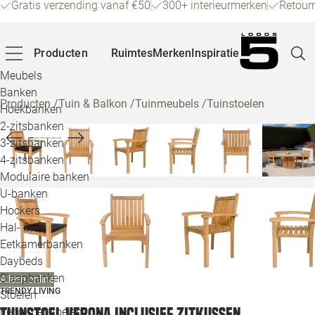
Gratis verzending vanaf €50
300+ interieurmerken
Retour
Producten
Ruimtes
Merken
Inspiratie
Meubels
Banken
Producten
/
Tuin & Balkon
/
Tuinmeubels
/
Tuinstoelen
Hoekbanken
Pagina
2-zitsbanken
3-zitsbanken
4-zitsbanken
Winke
Modulaire banken
U-banken
Klant
Hockers
Hal- &
Veelg
Eetkamerbanken
Daybeds
Openin
Slaapbanken
Alleen online
Loo
TRENDY LIVING
Stoelen
Tuinstoel Verona inclusief zitkussen
Eetkamerstoelen