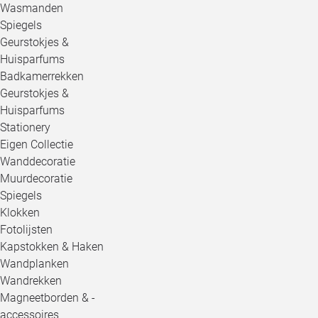
Wasmanden
Spiegels
Geurstokjes &
Huisparfums
Badkamerrekken
Geurstokjes &
Huisparfums
Stationery
Eigen Collectie
Wanddecoratie
Muurdecoratie
Spiegels
Klokken
Fotolijsten
Kapstokken & Haken
Wandplanken
Wandrekken
Magneetborden & -
accessoires