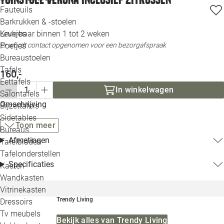
Loo
Fauteuils
Barkrukken & -stoelen
Leverbaar binnen 1 tot 2 weken
Krukjes
Loo
Er wordt contact opgenomen voor een bezorgafspraak
Poefjes
Bureaustoelen
Loo
Tafels
160,-
Eettafels
Loo
In winkelwagen
Salontafels
Omschrijving
Bijzettafels
Loo
Sidetables
Toon meer
Bureaus
Afmetingen
Tafelbladen
Alle 
Tafelonderstellen
Specificaties
Kasten
Wandkasten
Vitrinekasten
Trendy Living
Dressoirs
Tv meubels
Bekijk alles van Trendy Living