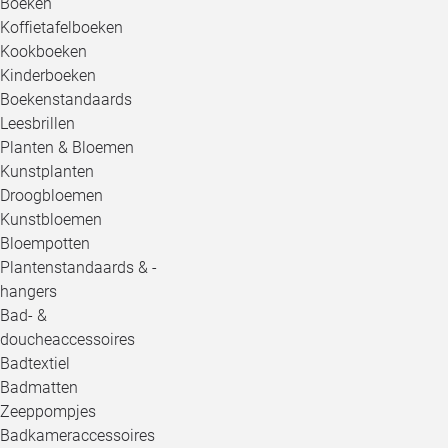
Boeken
Koffietafelboeken
Kookboeken
Kinderboeken
Boekenstandaards
Leesbrillen
Planten & Bloemen
Kunstplanten
Droogbloemen
Kunstbloemen
Bloempotten
Plantenstandaards & -
hangers
Bad- &
doucheaccessoires
Badtextiel
Badmatten
Zeeppompjes
Badkameraccessoires