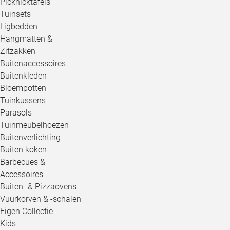
Picknicktafels
Tuinsets
Ligbedden
Hangmatten &
Zitzakken
Buitenaccessoires
Buitenkleden
Bloempotten
Tuinkussens
Parasols
Tuinmeubelhoezen
Buitenverlichting
Buiten koken
Barbecues &
Accessoires
Buiten- & Pizzaovens
Vuurkorven & -schalen
Eigen Collectie
Kids