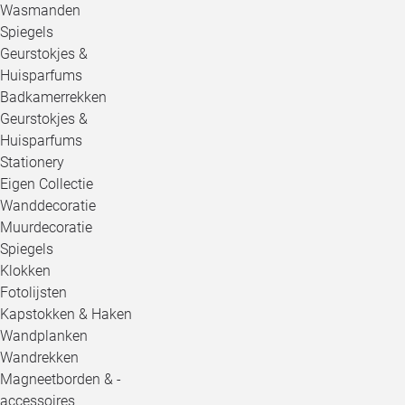
Wasmanden
Spiegels
Geurstokjes &
Huisparfums
Badkamerrekken
Geurstokjes &
Huisparfums
Stationery
Eigen Collectie
Wanddecoratie
Muurdecoratie
Spiegels
Klokken
Fotolijsten
Kapstokken & Haken
Wandplanken
Wandrekken
Magneetborden & -
accessoires