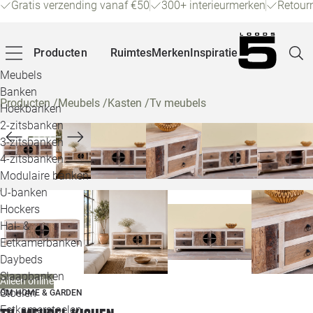
Gratis verzending vanaf €50
300+ interieurmerken
Retour
Producten
Ruimtes
Merken
Inspiratie
Meubels
Banken
Producten
/
Meubels
/
Kasten
/
Tv meubels
Hoekbanken
Pagina
2-zitsbanken
3-zitsbanken
4-zitsbanken
Winke
Modulaire banken
U-banken
Klant
Hockers
Hal- &
Veelg
Eetkamerbanken
Daybeds
Openin
Slaapbanken
Alleen online
Loo
Stoelen
OM HOME & GARDEN
Eetkamerstoelen