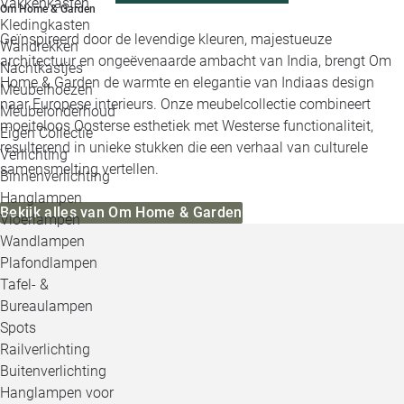
Vakkenkasten
Om Home & Garden
Kledingkasten
Geïnspireerd door de levendige kleuren, majestueuze
Wandrekken
architectuur en ongeëvenaarde ambacht van India, brengt Om
Nachtkastjes
Home & Garden de warmte en elegantie van Indiaas design
Meubelhoezen
naar Europese interieurs. Onze meubelcollectie combineert
Meubelonderhoud
moeiteloos Oosterse esthetiek met Westerse functionaliteit,
Eigen Collectie
resulterend in unieke stukken die een verhaal van culturele
Verlichting
samensmelting vertellen.
Binnenverlichting
Hanglampen
Bekijk alles van Om Home & Garden
Vloerlampen
Wandlampen
Plafondlampen
Tafel- &
Bureaulampen
Spots
Railverlichting
Buitenverlichting
Hanglampen voor