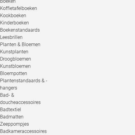
Boeken
Koffietafelboeken
Kookboeken
Kinderboeken
Boekenstandaards
Leesbrillen
Planten & Bloemen
Kunstplanten
Droogbloemen
Kunstbloemen
Bloempotten
Plantenstandaards & -
hangers
Bad- &
doucheaccessoires
Badtextiel
Badmatten
Zeeppompjes
Badkameraccessoires