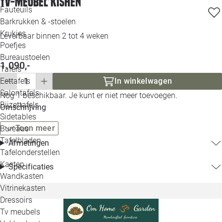
Tv-meubel Kishen
Loo
Fauteuils
Barkrukken & -stoelen
Krukjes
Loo
Leverbaar binnen 2 tot 4 weken
Poefjes
Bureaustoelen
Loo
1.090,-
Tafels
In winkelwagen
Eettafels
Loo
Salontafels
Nog 1 beschikbaar. Je kunt er niet meer toevoegen.
Bijzettafels
Omschrijving
Loo
Sidetables
Toon meer
Bureaus
Tafelbladen
Afmetingen
Alle 
Tafelonderstellen
Kasten
Specificaties
Wandkasten
Vitrinekasten
Dressoirs
Tv meubels