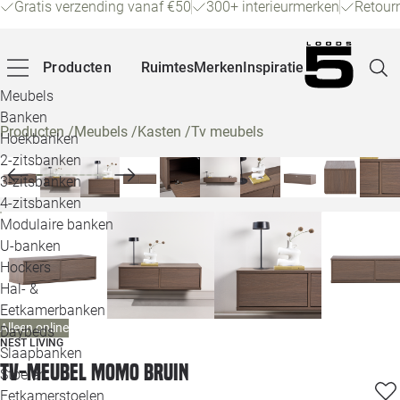
Gratis verzending vanaf €50
300+ interieurmerken
Retour
Producten
Ruimtes
Merken
Inspiratie
Meubels
Banken
Producten
/
Meubels
/
Kasten
/
Tv meubels
Hoekbanken
Pagina
2-zitsbanken
3-zitsbanken
4-zitsbanken
Winke
Modulaire banken
U-banken
Klant
Hockers
Hal- &
Veelg
Eetkamerbanken
Alleen online
Daybeds
Openin
NEST LIVING
Slaapbanken
Tv-meubel Momo bruin
Loo
Stoelen
Eetkamerstoelen