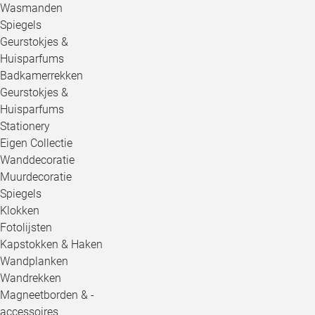
Wasmanden
Spiegels
Geurstokjes &
Huisparfums
Badkamerrekken
Geurstokjes &
Huisparfums
Stationery
Eigen Collectie
Wanddecoratie
Muurdecoratie
Spiegels
Klokken
Fotolijsten
Kapstokken & Haken
Wandplanken
Wandrekken
Magneetborden & -
accessoires