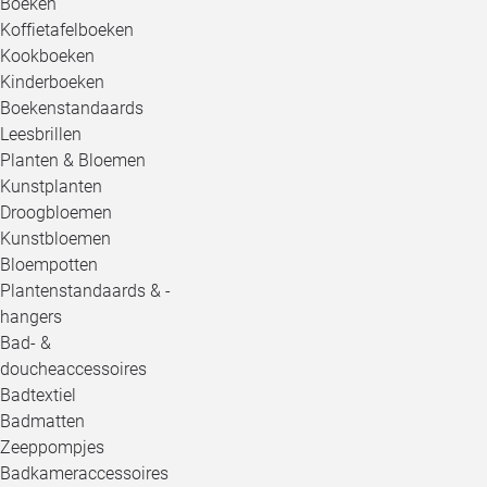
Boeken
Koffietafelboeken
Kookboeken
Kinderboeken
Boekenstandaards
Leesbrillen
Planten & Bloemen
Kunstplanten
Droogbloemen
Kunstbloemen
Bloempotten
Plantenstandaards & -
hangers
Bad- &
doucheaccessoires
Badtextiel
Badmatten
Zeeppompjes
Badkameraccessoires