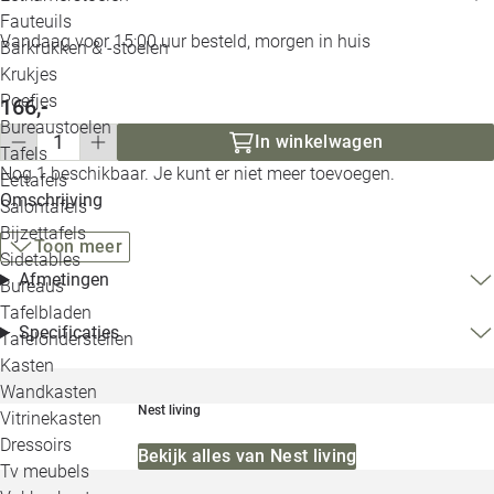
Loo
Fauteuils
Vandaag voor 15:00 uur besteld, morgen in huis
Barkrukken & -stoelen
Krukjes
Loo
Poefjes
166,-
Bureaustoelen
Loo
In winkelwagen
Tafels
Nog 1 beschikbaar. Je kunt er niet meer toevoegen.
Eettafels
Loo
Omschrijving
Salontafels
Bijzettafels
Toon meer
Loo
Sidetables
Afmetingen
Bureaus
Tafelbladen
Alle 
Specificaties
Tafelonderstellen
Kasten
Wandkasten
Nest living
Vitrinekasten
Dressoirs
Bekijk alles van Nest living
Tv meubels