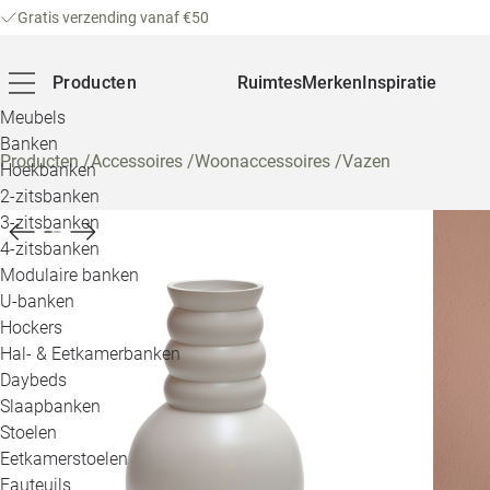
Gratis verzending vanaf €50
Producten
Ruimtes
Merken
Inspiratie
Meubels
Banken
Producten
/
Accessoires
/
Woonaccessoires
/
Vazen
Hoekbanken
2-zitsbanken
3-zitsbanken
4-zitsbanken
Modulaire banken
U-banken
Hockers
Hal- & Eetkamerbanken
Daybeds
Slaapbanken
Stoelen
Eetkamerstoelen
Fauteuils