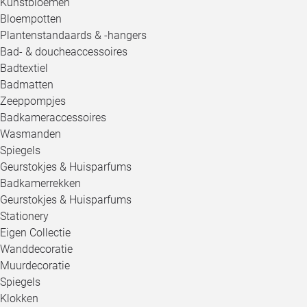
Kunstbloemen
Bloempotten
Plantenstandaards & -hangers
Bad- & doucheaccessoires
Badtextiel
Badmatten
Zeeppompjes
Badkameraccessoires
Wasmanden
Spiegels
Geurstokjes & Huisparfums
Badkamerrekken
Geurstokjes & Huisparfums
Stationery
Eigen Collectie
Wanddecoratie
Muurdecoratie
Spiegels
Klokken