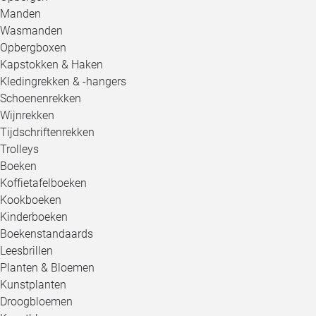
Manden
Wasmanden
Opbergboxen
Kapstokken & Haken
Kledingrekken & -hangers
Schoenenrekken
Wijnrekken
Tijdschriftenrekken
Trolleys
Boeken
Koffietafelboeken
Kookboeken
Kinderboeken
Boekenstandaards
Leesbrillen
Planten & Bloemen
Kunstplanten
Droogbloemen