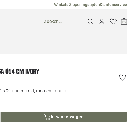
Winkels & openingstijden
Klantenservice
Zoeken…
Openingstijden
Pagina suggesties
Loods 5 Ame
a Ø14 cm ivory
Winkels
Loods 5 Dui
5:00 uur besteld, morgen in huis
Klantenservice
Loods 5 Maas
Veelgestelde vragen
Loods 5 Slie
In winkelwagen