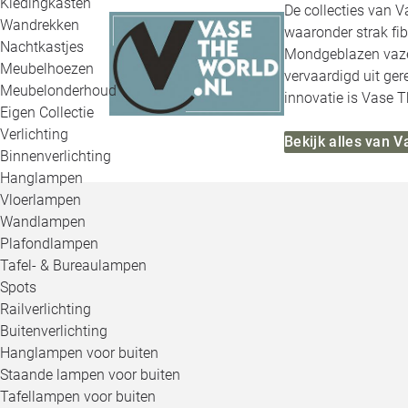
Kledingkasten
De collecties van V
Wandrekken
waaronder strak fi
Nachtkastjes
Mondgeblazen vazen 
Meubelhoezen
vervaardigd uit ge
Meubelonderhoud
innovatie is Vase T
Eigen Collectie
Verlichting
Bekijk alles van 
Binnenverlichting
Hanglampen
Vloerlampen
Wandlampen
Plafondlampen
Tafel- & Bureaulampen
Spots
Railverlichting
Buitenverlichting
Hanglampen voor buiten
Staande lampen voor buiten
Tafellampen voor buiten