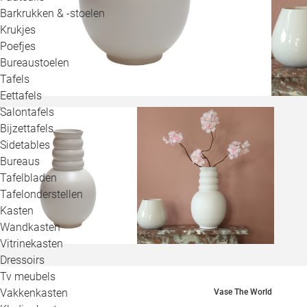
Barkrukken & -stoelen
Krukjes
Poefjes
Bureaustoelen
Tafels
Eettafels
Salontafels
Bijzettafels
Sidetables
Bureaus
Tafelbladen
Tafelonderstellen
Kasten
Wandkasten
Vitrinekasten
Dressoirs
Tv meubels
Vakkenkasten
Vase The World