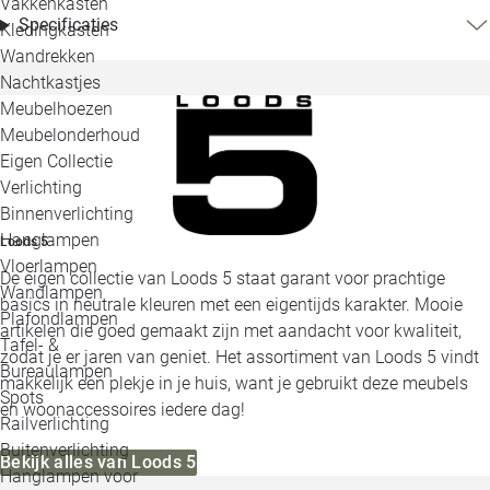
Vakkenkasten
Specificaties
Kledingkasten
Wandrekken
Nachtkastjes
Meubelhoezen
Meubelonderhoud
Eigen Collectie
Verlichting
Binnenverlichting
Hanglampen
Loods 5
Vloerlampen
De eigen collectie van Loods 5 staat garant voor prachtige
Wandlampen
basics in neutrale kleuren met een eigentijds karakter. Mooie
Plafondlampen
artikelen die goed gemaakt zijn met aandacht voor kwaliteit,
Tafel- &
zodat je er jaren van geniet. Het assortiment van Loods 5 vindt
Bureaulampen
makkelijk een plekje in je huis, want je gebruikt deze meubels
Spots
en woonaccessoires iedere dag!
Railverlichting
Buitenverlichting
Bekijk alles van Loods 5
Hanglampen voor