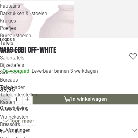
Loo
Fauteuils
Barkrukken & -stoelen
Krukjes
Loo
Poefjes
Bureaustoelen
Loo
LOODS 5
Tafels
Vaas Ebbi off-white
Eettafels
Loo
Salontafels
Bijzettafels
Loo
Op voorraad
Leverbaar binnen 3 werkdagen
Sidetables
Bureaus
Tafelbladen
39,95
Alle 
Tafelonderstellen
In winkelwagen
Kasten
Omschrijving
Wandkasten
Vitrinekasten
Toon meer
Dressoirs
Afmetingen
Tv meubels