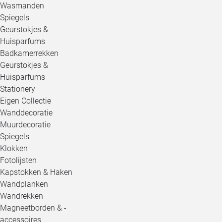
Wasmanden
Spiegels
Geurstokjes &
Huisparfums
Badkamerrekken
Geurstokjes &
Huisparfums
Stationery
Eigen Collectie
Wanddecoratie
Muurdecoratie
Spiegels
Klokken
Fotolijsten
Kapstokken & Haken
Wandplanken
Wandrekken
Magneetborden & -
accessoires