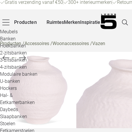
Gratis verzending vanaf €50
300+ interieurmerken
Retour
Producten
Ruimtes
Merken
Inspiratie
Meubels
Banken
Producten
/
Accessoires
/
Woonaccessoires
/
Vazen
Hoekbanken
Pagina
2-zitsbanken
3-zitsbanken
4-zitsbanken
Winke
Modulaire banken
U-banken
Klant
Hockers
Hal- &
Veelg
Eetkamerbanken
Daybeds
Openin
Slaapbanken
Loo
Stoelen
Eetkamerstoelen