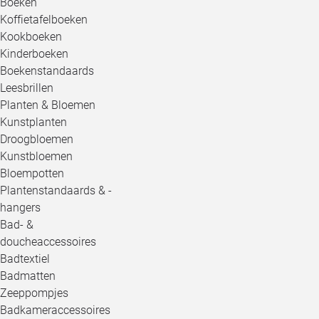
Boeken
Koffietafelboeken
Kookboeken
Kinderboeken
Boekenstandaards
Leesbrillen
Planten & Bloemen
Kunstplanten
Droogbloemen
Kunstbloemen
Bloempotten
Plantenstandaards & -
hangers
Bad- &
doucheaccessoires
Badtextiel
Badmatten
Zeeppompjes
Badkameraccessoires