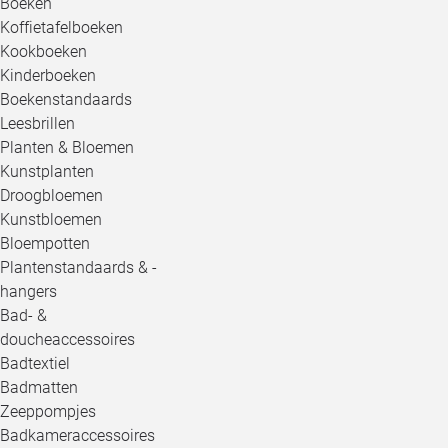
Boeken
Koffietafelboeken
Kookboeken
Kinderboeken
Boekenstandaards
Leesbrillen
Planten & Bloemen
Kunstplanten
Droogbloemen
Kunstbloemen
Bloempotten
Plantenstandaards & -
hangers
Bad- &
doucheaccessoires
Badtextiel
Badmatten
Zeeppompjes
Badkameraccessoires