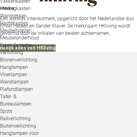
Vakkenkasten
Kledingkasten
HKliving
Wandrekken
Een werelds interieurmerk, opgericht door het Nederlandse duo
Nachtkastjes
Emiel Hetsen en Sander Klaver. De merknaam HKliving wordt
Meubelhoezen
gevormd door de initialen van beiden achternamen.
Meubelonderhoud
Eigen Collectie
Bekijk alles van HKliving
Verlichting
Binnenverlichting
Hanglampen
Vloerlampen
Wandlampen
Plafondlampen
Tafel- &
Bureaulampen
Spots
Railverlichting
Buitenverlichting
Hanglampen voor