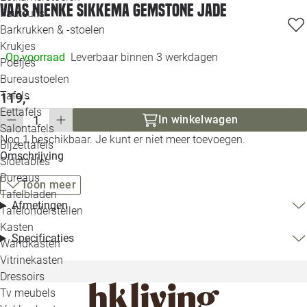
Vaas Nienke Sikkema Gemstone jade
Loo
Fauteuils
Barkrukken & -stoelen
Krukjes
Loo
Op voorraad
Leverbaar binnen 3 werkdagen
Poefjes
Bureaustoelen
Loo
Tafels
119,-
Eettafels
Loo
In winkelwagen
Salontafels
Nog 1 beschikbaar. Je kunt er niet meer toevoegen.
Bijzettafels
Loo
Omschrijving
Sidetables
Bureaus
Toon meer
Tafelbladen
Alle 
Afmetingen
Tafelonderstellen
Kasten
Specificaties
Wandkasten
Vitrinekasten
Dressoirs
Tv meubels