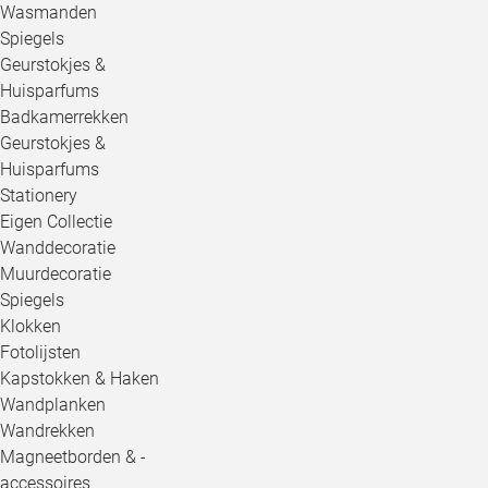
Wasmanden
Spiegels
Geurstokjes &
Huisparfums
Badkamerrekken
Geurstokjes &
Huisparfums
Stationery
Eigen Collectie
Wanddecoratie
Muurdecoratie
Spiegels
Klokken
Fotolijsten
Kapstokken & Haken
Wandplanken
Wandrekken
Magneetborden & -
accessoires