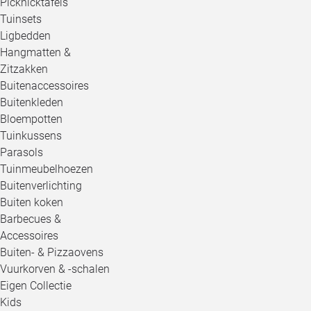
Picknicktafels
Tuinsets
Ligbedden
Hangmatten &
Zitzakken
Buitenaccessoires
Buitenkleden
Bloempotten
Tuinkussens
Parasols
Tuinmeubelhoezen
Buitenverlichting
Buiten koken
Barbecues &
Accessoires
Buiten- & Pizzaovens
Vuurkorven & -schalen
Eigen Collectie
Kids