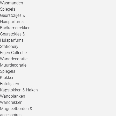
Wasmanden
Spiegels
Geurstokjes &
Huisparfums
Badkamerrekken
Geurstokjes &
Huisparfums
Stationery
Eigen Collectie
Wanddecoratie
Muurdecoratie
Spiegels
Klokken
Fotolijsten
Kapstokken & Haken
Wandplanken
Wandrekken
Magneetborden & -
accessoires