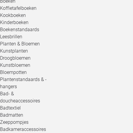
Boeken
Koffietafelboeken
Kookboeken
Kinderboeken
Boekenstandaards
Leesbrillen
Planten & Bloemen
Kunstplanten
Droogbloemen
Kunstbloemen
Bloempotten
Plantenstandaards & -
hangers
Bad- &
doucheaccessoires
Badtextiel
Badmatten
Zeeppompjes
Badkameraccessoires