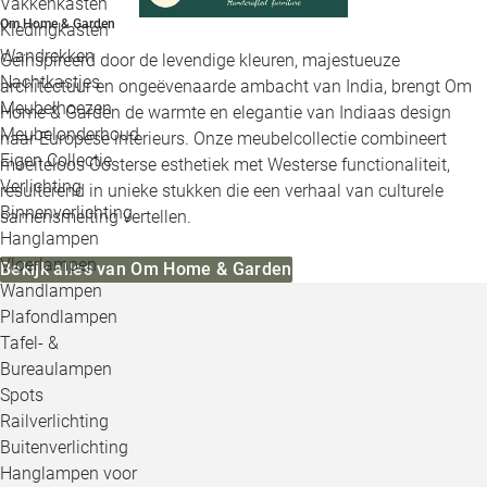
Vakkenkasten
Om Home & Garden
Kledingkasten
Wandrekken
Geïnspireerd door de levendige kleuren, majestueuze
Nachtkastjes
architectuur en ongeëvenaarde ambacht van India, brengt Om
Meubelhoezen
Home & Garden de warmte en elegantie van Indiaas design
Meubelonderhoud
naar Europese interieurs. Onze meubelcollectie combineert
Eigen Collectie
moeiteloos Oosterse esthetiek met Westerse functionaliteit,
Verlichting
resulterend in unieke stukken die een verhaal van culturele
Binnenverlichting
samensmelting vertellen.
Hanglampen
Vloerlampen
Bekijk alles van Om Home & Garden
Wandlampen
Plafondlampen
Tafel- &
Bureaulampen
Spots
Railverlichting
Buitenverlichting
Hanglampen voor