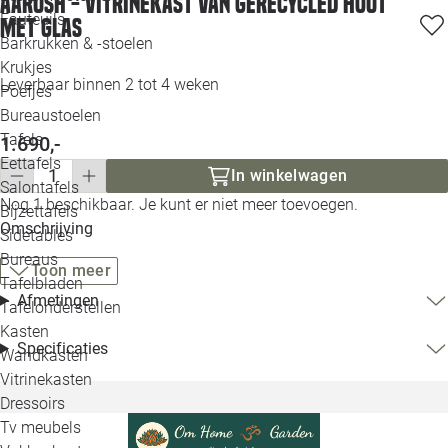
Aarush - Vitrinekast van Gerecycled Hout
Loo
Fauteuils
met Glas
Barkrukken & -stoelen
Krukjes
Loo
Leverbaar binnen 2 tot 4 weken
Poefjes
Bureaustoelen
Loo
Tafels
1.690,-
Eettafels
Loo
In winkelwagen
Salontafels
Nog 1 beschikbaar. Je kunt er niet meer toevoegen.
Bijzettafels
Loo
Omschrijving
Sidetables
Bureaus
Toon meer
Tafelbladen
Alle 
Afmetingen
Tafelonderstellen
Kasten
Specificaties
Wandkasten
Vitrinekasten
Dressoirs
Tv meubels