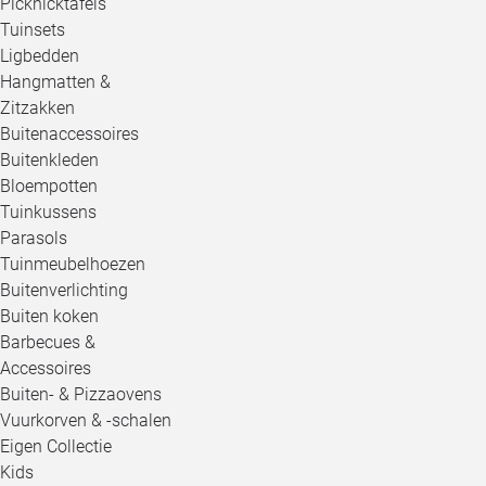
Picknicktafels
Tuinsets
Ligbedden
Hangmatten &
Zitzakken
Buitenaccessoires
Buitenkleden
Bloempotten
Tuinkussens
Parasols
Tuinmeubelhoezen
Buitenverlichting
Buiten koken
Barbecues &
Accessoires
Buiten- & Pizzaovens
Vuurkorven & -schalen
Eigen Collectie
Kids