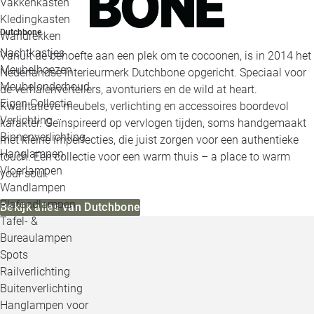
Vakkenkasten
Kledingkasten
Dutchbone
Wandrekken
Nachtkastjes
Vanuit de behoefte aan een plek om te cocoonen, is in 2014 het
Meubelhoezen
Nederlandse interieurmerk Dutchbone opgericht. Speciaal voor
Meubelonderhoud
de verhalenvertellers, avonturiers en de wild at heart.
Eigen Collectie
Kwalitatieve meubels, verlichting en accessoires boordevol
Verlichting
karakter. Geïnspireerd op vervlogen tijden, soms handgemaakt
Binnenverlichting
met kleine imperfecties, die juist zorgen voor een authentieke
Hanglampen
touch. Een collectie voor een warm thuis – a place to warm
Vloerlampen
your soul.
Wandlampen
Plafondlampen
Bekijk alles van Dutchbone
Tafel- &
Bureaulampen
Spots
Railverlichting
Buitenverlichting
Hanglampen voor