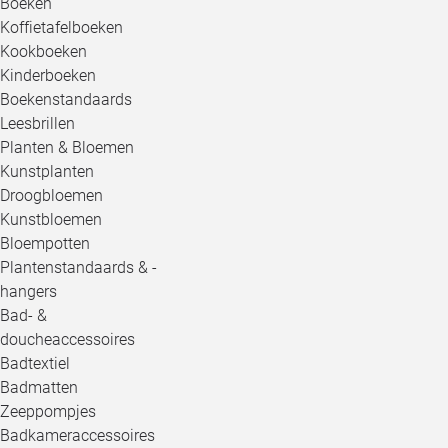
Boeken
Koffietafelboeken
Kookboeken
Kinderboeken
Boekenstandaards
Leesbrillen
Planten & Bloemen
Kunstplanten
Droogbloemen
Kunstbloemen
Bloempotten
Plantenstandaards & -
hangers
Bad- &
doucheaccessoires
Badtextiel
Badmatten
Zeeppompjes
Badkameraccessoires