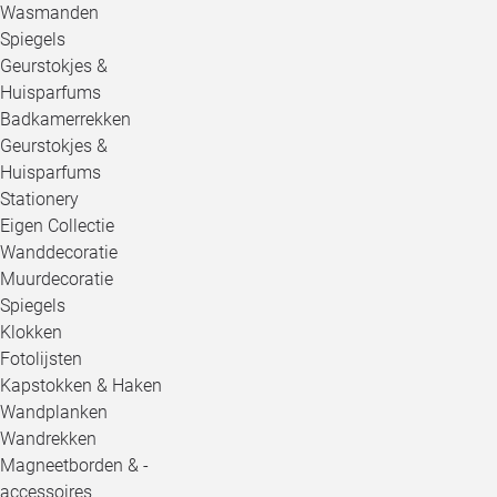
Wasmanden
Spiegels
Geurstokjes &
Huisparfums
Badkamerrekken
Geurstokjes &
Huisparfums
Stationery
Eigen Collectie
Wanddecoratie
Muurdecoratie
Spiegels
Klokken
Fotolijsten
Kapstokken & Haken
Wandplanken
Wandrekken
Magneetborden & -
accessoires