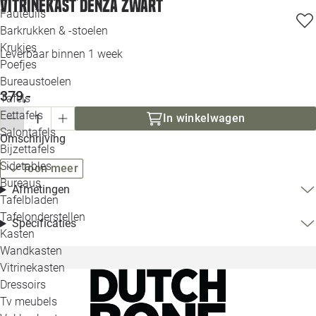
Vitrinekast Denza zwart
Loo
Fauteuils
Barkrukken & -stoelen
Krukjes
Loo
Leverbaar binnen 1 week
Poefjes
Bureaustoelen
Loo
379,-
Tafels
Eettafels
In winkelwagen
Loo
Salontafels
Omschrijving
Bijzettafels
Loo
Sidetables
Toon meer
Bureaus
Afmetingen
Tafelbladen
Alle 
Tafelonderstellen
Specificaties
Kasten
Wandkasten
Vitrinekasten
Dressoirs
Tv meubels