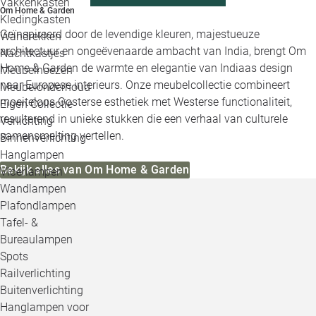
Vakkenkasten
Om Home & Garden
Kledingkasten
Geïnspireerd door de levendige kleuren, majestueuze
Wandrekken
architectuur en ongeëvenaarde ambacht van India, brengt Om
Nachtkastjes
Home & Garden de warmte en elegantie van Indiaas design
Meubelhoezen
naar Europese interieurs. Onze meubelcollectie combineert
Meubelonderhoud
moeiteloos Oosterse esthetiek met Westerse functionaliteit,
Eigen Collectie
resulterend in unieke stukken die een verhaal van culturele
Verlichting
samensmelting vertellen.
Binnenverlichting
Hanglampen
Bekijk alles van Om Home & Garden
Vloerlampen
Wandlampen
Plafondlampen
Tafel- &
Bureaulampen
Spots
Railverlichting
Buitenverlichting
Hanglampen voor