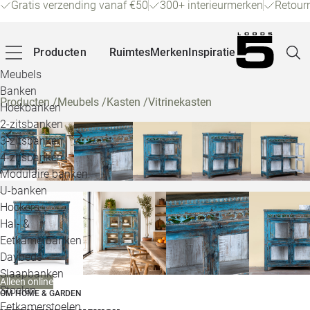
Gratis verzending vanaf €50
300+ interieurmerken
Retour
Producten
Ruimtes
Merken
Inspiratie
Meubels
Banken
Producten
/
Meubels
/
Kasten
/
Vitrinekasten
Hoekbanken
Pagina
2-zitsbanken
3-zitsbanken
4-zitsbanken
Winke
Modulaire banken
U-banken
Klant
Hockers
Hal- &
Veelg
Eetkamerbanken
Daybeds
Openin
Slaapbanken
Alleen online
Loo
Stoelen
OM HOME & GARDEN
Eetkamerstoelen