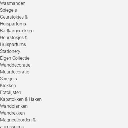
Wasmanden
Spiegels
Geurstokjes &
Huisparfums
Badkamerrekken
Geurstokjes &
Huisparfums
Stationery
Eigen Collectie
Wanddecoratie
Muurdecoratie
Spiegels
Klokken
Fotolijsten
Kapstokken & Haken
Wandplanken
Wandrekken
Magneetborden & -
accessoires