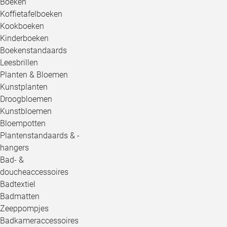
Boeken
Koffietafelboeken
Kookboeken
Kinderboeken
Boekenstandaards
Leesbrillen
Planten & Bloemen
Kunstplanten
Droogbloemen
Kunstbloemen
Bloempotten
Plantenstandaards & -
hangers
Bad- &
doucheaccessoires
Badtextiel
Badmatten
Zeeppompjes
Badkameraccessoires