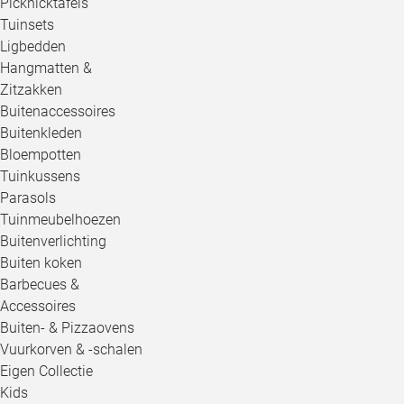
Picknicktafels
Tuinsets
Ligbedden
Hangmatten &
Zitzakken
Buitenaccessoires
Buitenkleden
Bloempotten
Tuinkussens
Parasols
Tuinmeubelhoezen
Buitenverlichting
Buiten koken
Barbecues &
Accessoires
Buiten- & Pizzaovens
Vuurkorven & -schalen
Eigen Collectie
Kids