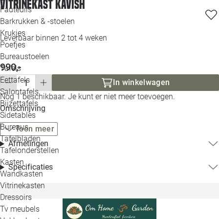
Vitrinekast Kavish
Loo
Fauteuils
Barkrukken & -stoelen
Krukjes
Loo
Leverbaar binnen 2 tot 4 weken
Poefjes
Bureaustoelen
Loo
990,-
Tafels
Eettafels
In winkelwagen
Loo
Salontafels
Nog 1 beschikbaar. Je kunt er niet meer toevoegen.
Bijzettafels
Omschrijving
Loo
Sidetables
Bureaus
Toon meer
Tafelbladen
Afmetingen
Alle 
Tafelonderstellen
Kasten
Specificaties
Wandkasten
Vitrinekasten
Dressoirs
Tv meubels