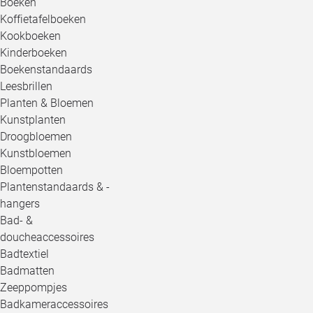
Boeken
Koffietafelboeken
Kookboeken
Kinderboeken
Boekenstandaards
Leesbrillen
Planten & Bloemen
Kunstplanten
Droogbloemen
Kunstbloemen
Bloempotten
Plantenstandaards & -
hangers
Bad- &
doucheaccessoires
Badtextiel
Badmatten
Zeeppompjes
Badkameraccessoires