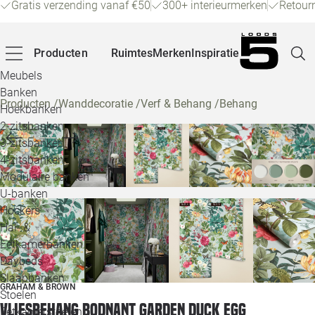
Gratis verzending vanaf €50
300+ interieurmerken
Retour
Producten
Ruimtes
Merken
Inspiratie
Meubels
Banken
Producten
/
Wanddecoratie
/
Verf & Behang
/
Behang
Hoekbanken
Pagina
2-zitsbanken
3-zitsbanken
4-zitsbanken
Winke
Modulaire banken
U-banken
Klant
Hockers
Hal- &
Veelg
Eetkamerbanken
Daybeds
Openin
Slaapbanken
GRAHAM & BROWN
Loo
Stoelen
Vliesbehang Bodnant garden duck egg
Eetkamerstoelen