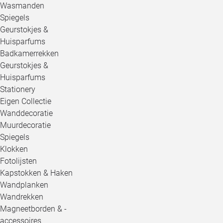
Wasmanden
Spiegels
Geurstokjes &
Huisparfums
Badkamerrekken
Geurstokjes &
Huisparfums
Stationery
Eigen Collectie
Wanddecoratie
Muurdecoratie
Spiegels
Klokken
Fotolijsten
Kapstokken & Haken
Wandplanken
Wandrekken
Magneetborden & -
accessoires