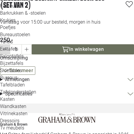
(set van 2)
Loo
Fauteuils
Barkrukken & -stoelen
Krukjes
Loo
Vandaag voor 15:00 uur besteld, morgen in huis
Poefjes
Bureaustoelen
Loo
250,-
Tafels
Eettafels
In winkelwagen
Loo
Salontafels
Omschrijving
Bijzettafels
Loo
Toon meer
Sidetables
Bureaus
Afmetingen
Tafelbladen
Alle 
Tafelonderstellen
Specificaties
Kasten
Wandkasten
Vitrinekasten
Dressoirs
Graham & Brown
Tv meubels