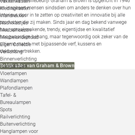
Het Britse familiebedrijf Graham & Brown is opgericht in 1946
Vakkenkasten
en inspireert mensen sindsdien om anders te denken over hun
Kledingkasten
interieur, door in te zetten op creativiteit en innovatie bij alle
Wandrekken
producten die zij maken. Sinds jaar en dag bekend vanwege
Nachtkastjes
haar spraakmakende, trendy, eigentijdse en kwalitatief
Meubelhoezen
hoogwaardige behang, maar tegenwoordig ook zeker van de
Meubelonderhoud
ultieme match met bijpassende verf, kussens en
Eigen Collectie
dekbedovertrekken.
Verlichting
Binnenverlichting
Bekijk alles van Graham & Brown
Hanglampen
Vloerlampen
Wandlampen
Plafondlampen
Tafel- &
Bureaulampen
Spots
Railverlichting
Buitenverlichting
Hanglampen voor