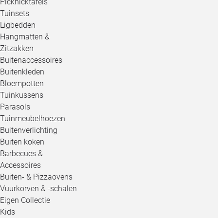
Picknicktafels
Tuinsets
Ligbedden
Hangmatten &
Zitzakken
Buitenaccessoires
Buitenkleden
Bloempotten
Tuinkussens
Parasols
Tuinmeubelhoezen
Buitenverlichting
Buiten koken
Barbecues &
Accessoires
Buiten- & Pizzaovens
Vuurkorven & -schalen
Eigen Collectie
Kids