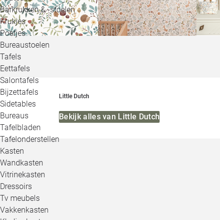
Barkrukken & -stoelen
Krukjes
Poefjes
Bureaustoelen
Tafels
Eettafels
Salontafels
Bijzettafels
Little Dutch
Sidetables
Bureaus
Bekijk alles van Little Dutch
Tafelbladen
Tafelonderstellen
Kasten
Wandkasten
Vitrinekasten
Dressoirs
Tv meubels
Vakkenkasten