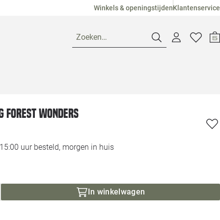
Winkels & openingstijden
Klantenservice
Zoeken…
Openingstijden
g Forest Wonders
Pagina suggesties
Loods 5 Ame
Winkels
Loods 5 Dui
5:00 uur besteld, morgen in huis
Klantenservice
Loods 5 Maas
In winkelwagen
Veelgestelde vragen
Loods 5 Slie