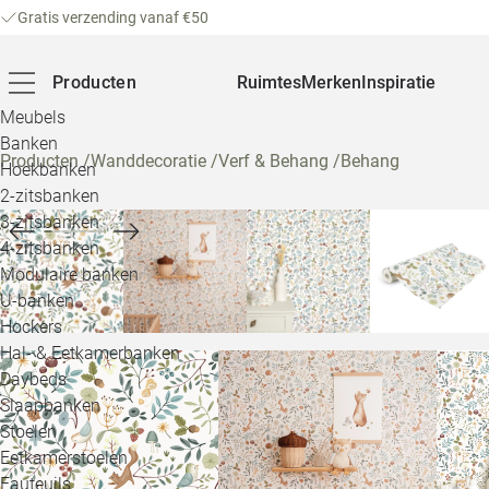
Gratis verzending vanaf €50
Producten
Ruimtes
Merken
Inspiratie
Meubels
Banken
Producten
/
Wanddecoratie
/
Verf & Behang
/
Behang
Hoekbanken
2-zitsbanken
3-zitsbanken
4-zitsbanken
Modulaire banken
U-banken
Hockers
Hal- & Eetkamerbanken
Daybeds
Slaapbanken
Stoelen
Eetkamerstoelen
Fauteuils