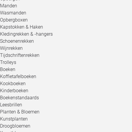
Manden
Wasmanden
Opbergboxen
Kapstokken & Haken
Kledingrekken & -hangers
Schoenenrekken
Wijnrekken
Tijdschriftenrekken
Trolleys
Boeken
Koffietafelboeken
Kookboeken
Kinderboeken
Boekenstandaards
Leesbrillen
Planten & Bloemen
Kunstplanten
Droogbloemen