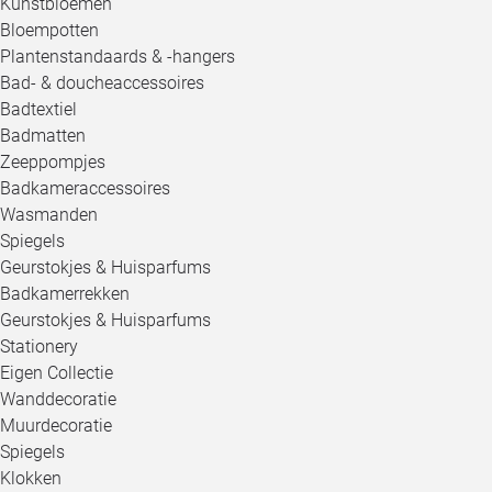
Kunstbloemen
Bloempotten
Plantenstandaards & -hangers
Bad- & doucheaccessoires
Badtextiel
Badmatten
Zeeppompjes
Badkameraccessoires
Wasmanden
Spiegels
Geurstokjes & Huisparfums
Badkamerrekken
Geurstokjes & Huisparfums
Stationery
Eigen Collectie
Wanddecoratie
Muurdecoratie
Spiegels
Klokken