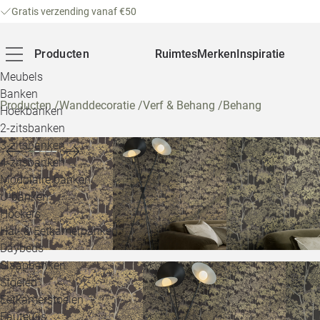
Gratis verzending vanaf €50
Producten
Ruimtes
Merken
Inspiratie
Meubels
Banken
Producten
/
Wanddecoratie
/
Verf & Behang
/
Behang
Hoekbanken
2-zitsbanken
3-zitsbanken
4-zitsbanken
Modulaire banken
U-banken
Hockers
Hal- & Eetkamerbanken
Daybeds
Slaapbanken
Stoelen
Eetkamerstoelen
Fauteuils