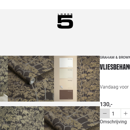
GRAHAM & BROW
Vliesbehan
Vandaag voor 1
130,-
Omschrijving