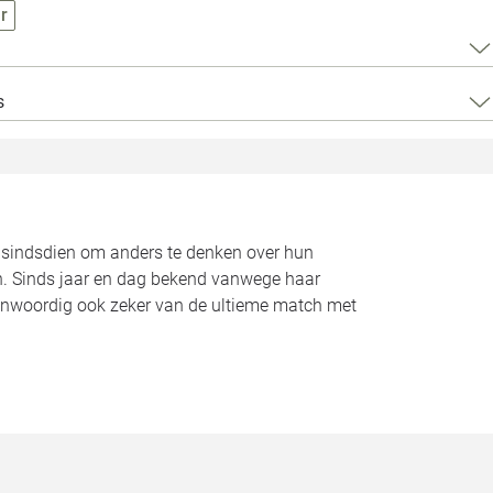
Loods 5 Za
r
Loods 5 Gara
s
Alle openingst
n sindsdien om anders te denken over hun
aken. Sinds jaar en dag bekend vanwege haar
enwoordig ook zeker van de ultieme match met