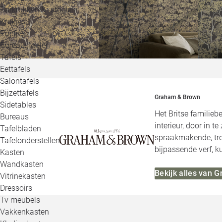
Barkrukken & -stoelen
Krukjes
Poefjes
Bureaustoelen
Tafels
Eettafels
Salontafels
Bijzettafels
Graham & Brown
Sidetables
Het Britse familie
Bureaus
interieur, door in t
Tafelbladen
spraakmakende, tre
Tafelonderstellen
bijpassende verf, 
Kasten
Wandkasten
Bekijk alles van 
Vitrinekasten
Dressoirs
Tv meubels
Vakkenkasten