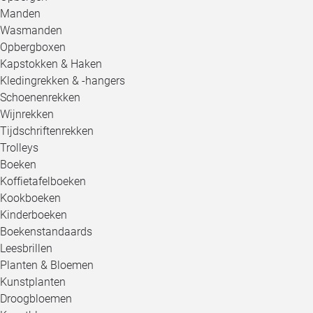
Manden
Wasmanden
Opbergboxen
Kapstokken & Haken
Kledingrekken & -hangers
Schoenenrekken
Wijnrekken
Tijdschriftenrekken
Trolleys
Boeken
Koffietafelboeken
Kookboeken
Kinderboeken
Boekenstandaards
Leesbrillen
Planten & Bloemen
Kunstplanten
Droogbloemen