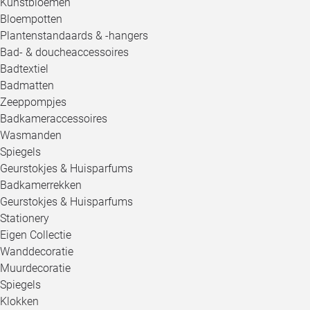
Kunstbloemen
Bloempotten
Plantenstandaards & -hangers
Bad- & doucheaccessoires
Badtextiel
Badmatten
Zeeppompjes
Badkameraccessoires
Wasmanden
Spiegels
Geurstokjes & Huisparfums
Badkamerrekken
Geurstokjes & Huisparfums
Stationery
Eigen Collectie
Wanddecoratie
Muurdecoratie
Spiegels
Klokken