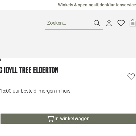
Winkels & openingstijden
Klantenservice
Zoeken…
N
Openingstijden
g Idyll tree elderton
Pagina suggesties
Loods 5 Ame
Winkels
Loods 5 Dui
5:00 uur besteld, morgen in huis
Klantenservice
Loods 5 Maas
In winkelwagen
Veelgestelde vragen
Loods 5 Slie