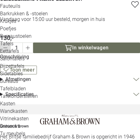
Loo
Fauteuils
Barkrukken & -stoelen
Vandaag voor 15:00 uur besteld, morgen in huis
Krukjes
Loo
Poefjes
Bureaustoelen
130,-
Loo
Tafels
In winkelwagen
Eettafels
Loo
Omschrijving
Salontafels
Bijzettafels
Toon meer
Loo
Sidetables
Afmetingen
Bureaus
Tafelbladen
Alle 
Specificaties
Tafelonderstellen
Kasten
Wandkasten
Vitrinekasten
Dressoirs
Graham & Brown
Tv meubels
Het Britse familiebedrijf Graham & Brown is opgericht in 1946