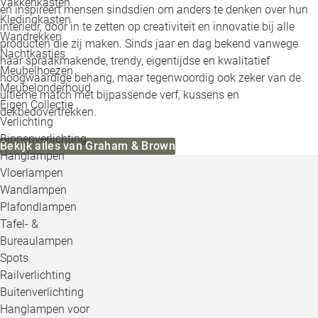
Vakkenkasten
en inspireert mensen sindsdien om anders te denken over hun
Kledingkasten
interieur, door in te zetten op creativiteit en innovatie bij alle
Wandrekken
producten die zij maken. Sinds jaar en dag bekend vanwege
Nachtkastjes
haar spraakmakende, trendy, eigentijdse en kwalitatief
Meubelhoezen
hoogwaardige behang, maar tegenwoordig ook zeker van de
Meubelonderhoud
ultieme match met bijpassende verf, kussens en
Eigen Collectie
dekbedovertrekken.
Verlichting
Binnenverlichting
Bekijk alles van Graham & Brown
Hanglampen
Vloerlampen
Wandlampen
Plafondlampen
Tafel- &
Bureaulampen
Spots
Railverlichting
Buitenverlichting
Hanglampen voor