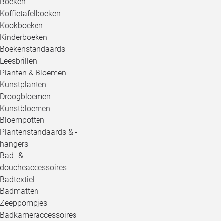
Boeken
Koffietafelboeken
Kookboeken
Kinderboeken
Boekenstandaards
Leesbrillen
Planten & Bloemen
Kunstplanten
Droogbloemen
Kunstbloemen
Bloempotten
Plantenstandaards & -
hangers
Bad- &
doucheaccessoires
Badtextiel
Badmatten
Zeeppompjes
Badkameraccessoires