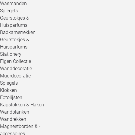
Wasmanden
Spiegels
Geurstokjes &
Huisparfums
Badkamerrekken
Geurstokjes &
Huisparfums
Stationery
Eigen Collectie
Wanddecoratie
Muurdecoratie
Spiegels
Klokken
Fotolijsten
Kapstokken & Haken
Wandplanken
Wandrekken
Magneetborden & -
accessoires