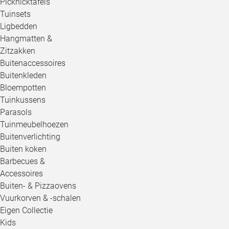
Picknicktafels
Tuinsets
Ligbedden
Hangmatten &
Zitzakken
Buitenaccessoires
Buitenkleden
Bloempotten
Tuinkussens
Parasols
Tuinmeubelhoezen
Buitenverlichting
Buiten koken
Barbecues &
Accessoires
Buiten- & Pizzaovens
Vuurkorven & -schalen
Eigen Collectie
Kids