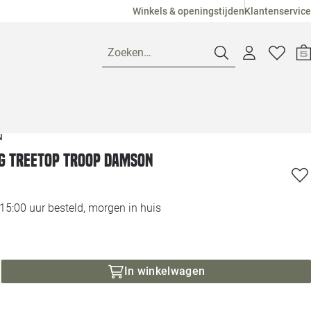
Winkels & openingstijden
Klantenservice
Zoeken…
N
Openingstijden
g Treetop troop damson
Pagina suggesties
Loods 5 Ame
Winkels
Loods 5 Dui
5:00 uur besteld, morgen in huis
Klantenservice
Loods 5 Maas
In winkelwagen
Veelgestelde vragen
Loods 5 Slie