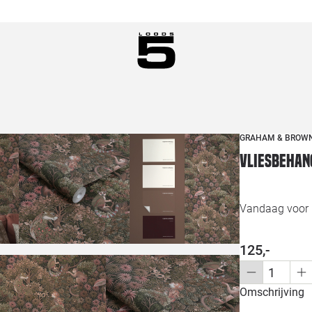
GRAHAM & BROW
Vliesbehan
Vandaag voor 1
125,-
Omschrijving