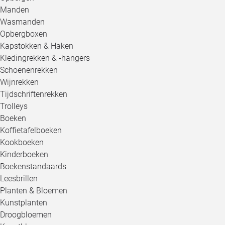
Manden
Wasmanden
Opbergboxen
Kapstokken & Haken
Kledingrekken & -hangers
Schoenenrekken
Wijnrekken
Tijdschriftenrekken
Trolleys
Boeken
Koffietafelboeken
Kookboeken
Kinderboeken
Boekenstandaards
Leesbrillen
Planten & Bloemen
Kunstplanten
Droogbloemen