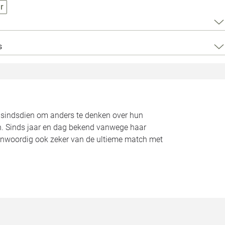
Loods 5 Za
r
Loods 5 Gara
s
Alle openingst
n sindsdien om anders te denken over hun
aken. Sinds jaar en dag bekend vanwege haar
enwoordig ook zeker van de ultieme match met