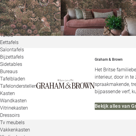
Barkrukken & -stoelen
Krukjes
Poefjes
Bureaustoelen
Tafels
Eettafels
Salontafels
Bijzettafels
Graham & Brown
Sidetables
Het Britse familie
Bureaus
interieur, door in t
Tafelbladen
spraakmakende, tre
Tafelonderstellen
bijpassende verf, 
Kasten
Wandkasten
Bekijk alles van 
Vitrinekasten
Dressoirs
Tv meubels
Vakkenkasten