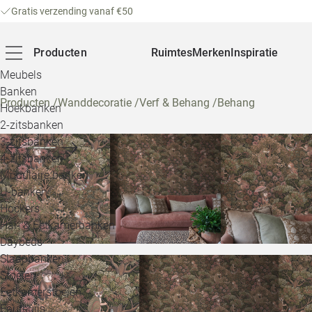
Gratis verzending vanaf €50
Producten
Ruimtes
Merken
Inspiratie
Meubels
Banken
Producten
/
Wanddecoratie
/
Verf & Behang
/
Behang
Hoekbanken
2-zitsbanken
3-zitsbanken
4-zitsbanken
Modulaire banken
U-banken
Hockers
Hal- & Eetkamerbanken
Daybeds
Slaapbanken
Stoelen
Eetkamerstoelen
Fauteuils