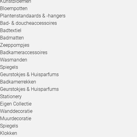
Kunstbloemen
Bloempotten
Plantenstandaards & -hangers
Bad- & doucheaccessoires
Badtextiel
Badmatten
Zeeppompjes
Badkameraccessoires
Wasmanden
Spiegels
Geurstokjes & Huisparfums
Badkamerrekken
Geurstokjes & Huisparfums
Stationery
Eigen Collectie
Wanddecoratie
Muurdecoratie
Spiegels
Klokken