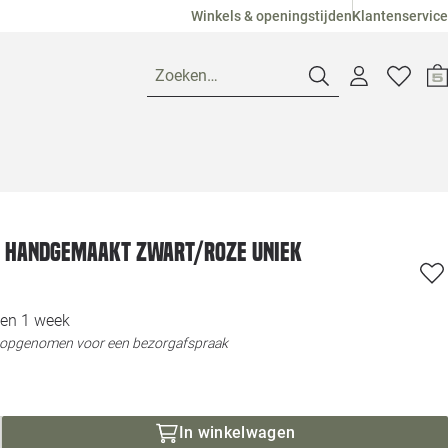
Winkels & openingstijden
Klantenservice
Zoeken…
Openingstijden
Pagina suggesties
Loods 5 Ame
d handgemaakt zwart/roze uniek
Winkels
Loods 5 Dui
nen 1 week
Klantenservice
t opgenomen voor een bezorgafspraak
Loods 5 Maas
Veelgestelde vragen
Loods 5 Slie
In winkelwagen