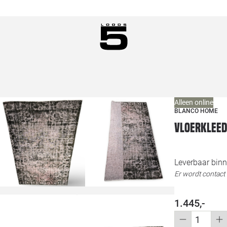
Alleen online
BLANCO HOME
Vloerklee
Leverbaar bin
Er wordt contac
1.445,-