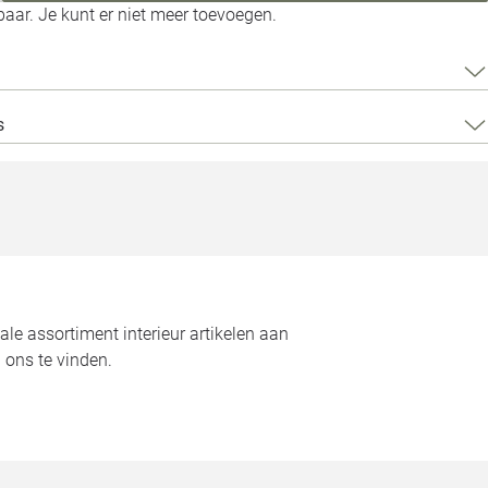
Loods 5 Za
aar. Je kunt er niet meer toevoegen.
Loods 5 Gara
s
Alle openingst
le assortiment interieur artikelen aan
 ons te vinden.