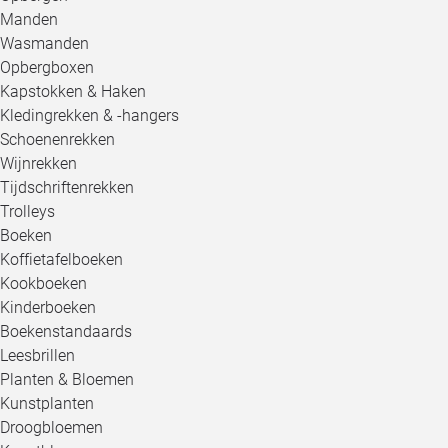
Manden
Wasmanden
Opbergboxen
Kapstokken & Haken
Kledingrekken & -hangers
Schoenenrekken
Wijnrekken
Tijdschriftenrekken
Trolleys
Boeken
Koffietafelboeken
Kookboeken
Kinderboeken
Boekenstandaards
Leesbrillen
Planten & Bloemen
Kunstplanten
Droogbloemen