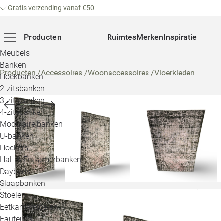
Gratis verzending vanaf €50
Producten
Ruimtes
Merken
Inspiratie
Meubels
Banken
Producten
/
Accessoires
/
Woonaccessoires
/
Vloerkleden
Hoekbanken
2-zitsbanken
3-zitsbanken
4-zitsbanken
Modulaire banken
U-banken
Hockers
Hal- & Eetkamerbanken
Daybeds
Slaapbanken
Stoelen
Eetkamerstoelen
Fauteuils