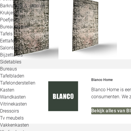
Barkrukken & -stoelen
Krukjes
Poefjes
Bureaustoelen
Tafels
Eettafels
Salontafels
Bijzettafels
Sidetables
Bureaus
Tafelbladen
Blanco Home
Tafelonderstellen
Blanco Home is een 
Kasten
consumenten. We zij
Wandkasten
Vitrinekasten
Bekijk alles van 
Dressoirs
Tv meubels
Vakkenkasten