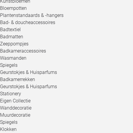
Kunstbloemen
Bloempotten
Plantenstandaards & -hangers
Bad- & doucheaccessoires
Badtextiel
Badmatten
Zeeppompjes
Badkameraccessoires
Wasmanden
Spiegels
Geurstokjes & Huisparfums
Badkamerrekken
Geurstokjes & Huisparfums
Stationery
Eigen Collectie
Wanddecoratie
Muurdecoratie
Spiegels
Klokken