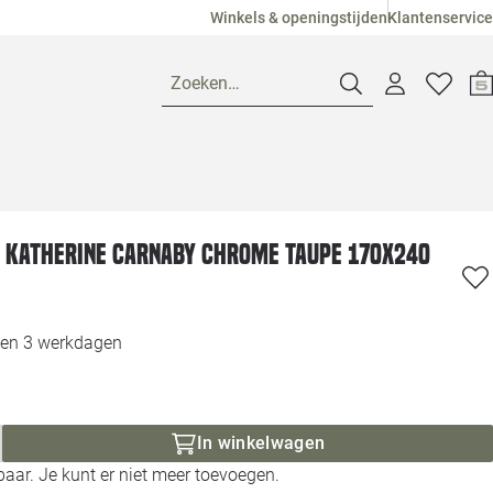
Winkels & openingstijden
Klantenservice
Zoeken…
Openingstijden
 Katherine Carnaby Chrome taupe 170x240
Pagina suggesties
Loods 5 Ame
Winkels
Loods 5 Dui
nen 3 werkdagen
Klantenservice
Loods 5 Maas
Veelgestelde vragen
Loods 5 Slie
In winkelwagen
aar. Je kunt er niet meer toevoegen.