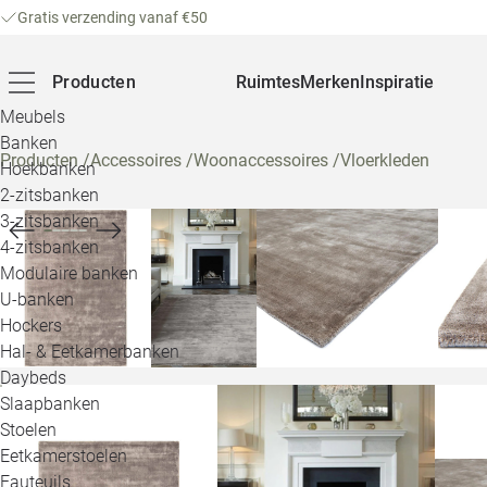
Gratis verzending vanaf €50
Producten
Ruimtes
Merken
Inspiratie
Meubels
Banken
Producten
/
Accessoires
/
Woonaccessoires
/
Vloerkleden
Hoekbanken
2-zitsbanken
3-zitsbanken
4-zitsbanken
Modulaire banken
U-banken
Hockers
Hal- & Eetkamerbanken
Daybeds
Slaapbanken
Stoelen
Eetkamerstoelen
Fauteuils