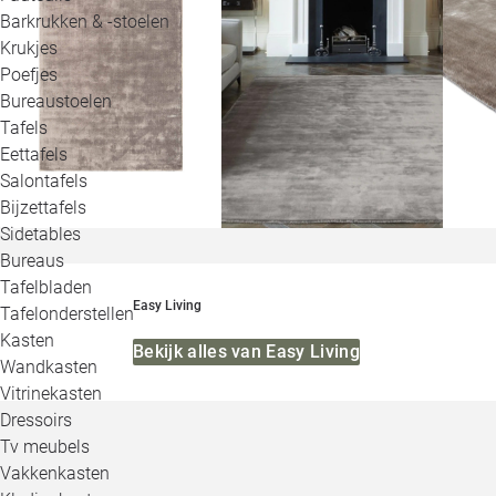
Barkrukken & -stoelen
Krukjes
Poefjes
Bureaustoelen
Tafels
Eettafels
Salontafels
Bijzettafels
Sidetables
Bureaus
Tafelbladen
Easy Living
Tafelonderstellen
Kasten
Bekijk alles van Easy Living
Wandkasten
Vitrinekasten
Dressoirs
Tv meubels
Vakkenkasten