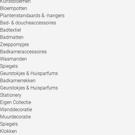
Kunstbloemen
Bloempotten
Plantenstandaards & -hangers
Bad- & doucheaccessoires
Badtextiel
Badmatten
Zeeppompjes
Badkameraccessoires
Wasmanden
Spiegels
Geurstokjes & Huisparfums
Badkamerrekken
Geurstokjes & Huisparfums
Stationery
Eigen Collectie
Wanddecoratie
Muurdecoratie
Spiegels
Klokken