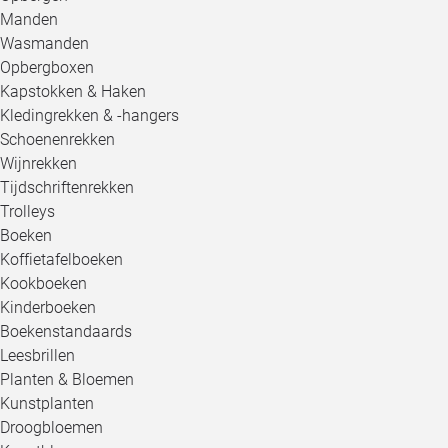
Manden
Wasmanden
Opbergboxen
Kapstokken & Haken
Kledingrekken & -hangers
Schoenenrekken
Wijnrekken
Tijdschriftenrekken
Trolleys
Boeken
Koffietafelboeken
Kookboeken
Kinderboeken
Boekenstandaards
Leesbrillen
Planten & Bloemen
Kunstplanten
Droogbloemen