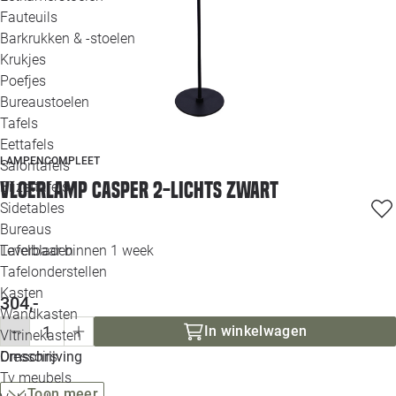
Loo
Fauteuils
Barkrukken & -stoelen
Krukjes
Loo
Poefjes
Bureaustoelen
Loo
Tafels
Eettafels
Loo
LAMPENCOMPLEET
Salontafels
Vloerlamp Casper 2-lichts zwart
Bijzettafels
Loo
Sidetables
Bureaus
Tafelbladen
Leverbaar binnen 1 week
Alle 
Tafelonderstellen
Kasten
304,-
Wandkasten
In winkelwagen
Vitrinekasten
Dressoirs
Omschrijving
Tv meubels
Toon meer