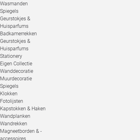
Wasmanden
Spiegels
Geurstokjes &
Huisparfums
Badkamerrekken
Geurstokjes &
Huisparfums
Stationery
Eigen Collectie
Wanddecoratie
Muurdecoratie
Spiegels
Klokken
Fotolijsten
Kapstokken & Haken
Wandplanken
Wandrekken
Magneetborden & -
accessoires