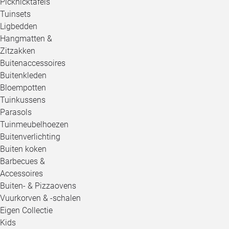
Picknicktafels
Tuinsets
Ligbedden
Hangmatten &
Zitzakken
Buitenaccessoires
Buitenkleden
Bloempotten
Tuinkussens
Parasols
Tuinmeubelhoezen
Buitenverlichting
Buiten koken
Barbecues &
Accessoires
Buiten- & Pizzaovens
Vuurkorven & -schalen
Eigen Collectie
Kids