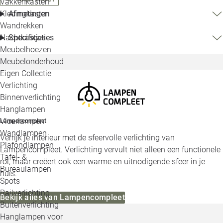
Vakkenkasten
Kledingkasten
Afmetingen
Wandrekken
Nachtkastjes
Specificaties
Meubelhoezen
Meubelonderhoud
Eigen Collectie
Verlichting
Binnenverlichting
Hanglampen
Vloerlampen
Lampencompleet
Wandlampen
Verrijk je interieur met de sfeervolle verlichting van
Plafondlampen
Lampencompleet. Verlichting vervult niet alleen een functionele
Tafel- &
rol, maar creëert ook een warme en uitnodigende sfeer in je
Bureaulampen
huis.
Spots
Railverlichting
Bekijk alles van Lampencompleet
Buitenverlichting
Hanglampen voor