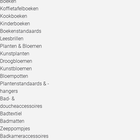
Boeken
Koffietafelboeken
Kookboeken
Kinderboeken
Boekenstandaards
Leesbrillen
Planten & Bloemen
Kunstplanten
Droogbloemen
Kunstbloemen
Bloempotten
Plantenstandaards & -
hangers
Bad- &
doucheaccessoires
Badtextiel
Badmatten
Zeeppompjes
Badkameraccessoires