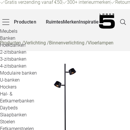
Gratis verzending vanaf €50
300+ interieurmerken
Retour
Producten
Ruimtes
Merken
Inspiratie
Meubels
Banken
Producten
/
Verlichting
/
Binnenverlichting
/
Vloerlampen
Hoekbanken
Pagina
2-zitsbanken
3-zitsbanken
4-zitsbanken
Winke
Modulaire banken
U-banken
Klant
Hockers
Hal- &
Veelg
Eetkamerbanken
Daybeds
Openin
Slaapbanken
Loo
Stoelen
Eetkamerstoelen