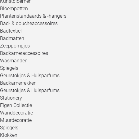
Kunstbloemen
Bloempotten
Plantenstandaards & -hangers
Bad- & doucheaccessoires
Badtextiel
Badmatten
Zeeppompjes
Badkameraccessoires
Wasmanden
Spiegels
Geurstokjes & Huisparfums
Badkamerrekken
Geurstokjes & Huisparfums
Stationery
Eigen Collectie
Wanddecoratie
Muurdecoratie
Spiegels
Klokken