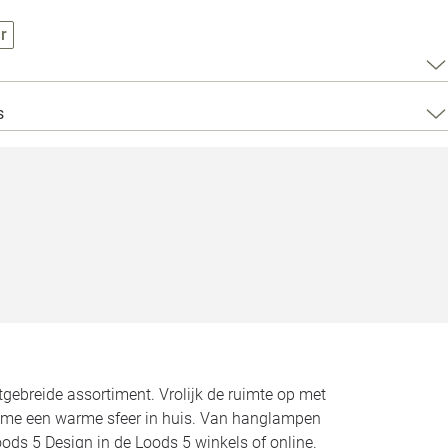
Loods 5 Za
r
Loods 5 Gara
s
Alle openingst
gebreide assortiment. Vrolijk de ruimte op met
-time een warme sfeer in huis. Van hanglampen
ods 5 Design in de Loods 5 winkels of online.