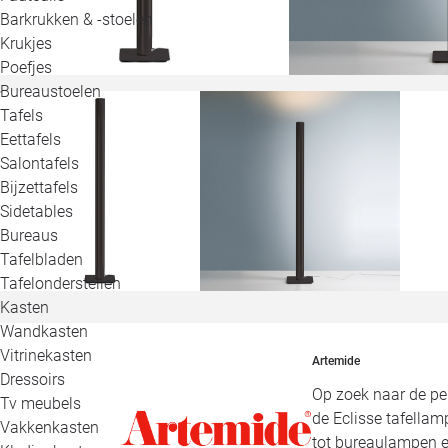
Barkrukken & -stoelen
Krukjes
Poefjes
Bureaustoelen
Tafels
Eettafels
Salontafels
Bijzettafels
Sidetables
Bureaus
Tafelbladen
Tafelonderstellen
Kasten
Wandkasten
Vitrinekasten
Artemide
Dressoirs
Op zoek naar de pe
Tv meubels
de Eclisse tafella
Vakkenkasten
tot bureaulampen en