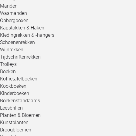
Manden
Wasmanden
Opbergboxen
Kapstokken & Haken
Kledingrekken & -hangers
Schoenenrekken
Wijnrekken
Tijdschriftenrekken
Trolleys
Boeken
Koffietafelboeken
Kookboeken
Kinderboeken
Boekenstandaards
Leesbrillen
Planten & Bloemen
Kunstplanten
Droogbloemen