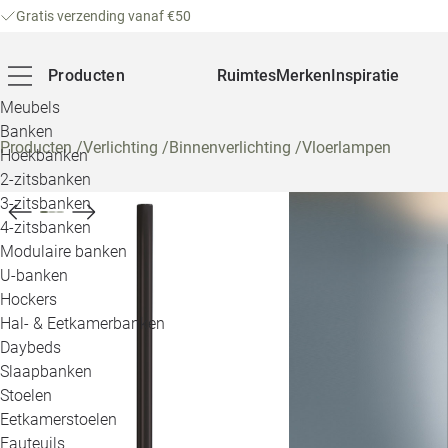
Gratis verzending vanaf €50
Producten
Ruimtes
Merken
Inspiratie
Meubels
Banken
Producten
/
Verlichting
/
Binnenverlichting
/
Vloerlampen
Hoekbanken
2-zitsbanken
3-zitsbanken
4-zitsbanken
Modulaire banken
U-banken
Hockers
Hal- & Eetkamerbanken
Daybeds
Slaapbanken
Stoelen
Eetkamerstoelen
Fauteuils