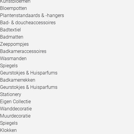
Kunstbloemen
Bloempotten
Plantenstandaards & -hangers
Bad- & doucheaccessoires
Badtextiel
Badmatten
Zeeppompjes
Badkameraccessoires
Wasmanden
Spiegels
Geurstokjes & Huisparfums
Badkamerrekken
Geurstokjes & Huisparfums
Stationery
Eigen Collectie
Wanddecoratie
Muurdecoratie
Spiegels
Klokken