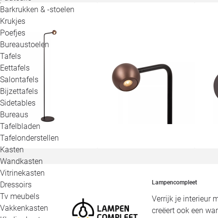
Barkrukken & -stoelen
Krukjes
Poefjes
Bureaustoelen
Tafels
Eettafels
Salontafels
Bijzettafels
Sidetables
Bureaus
Tafelbladen
Tafelonderstellen
Kasten
Wandkasten
Vitrinekasten
Lampencompleet
Dressoirs
Tv meubels
Verrijk je interieur
Vakkenkasten
creëert ook een war