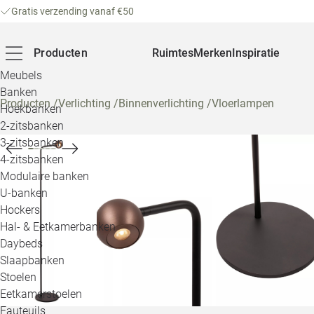
Gratis verzending vanaf €50
Producten
Ruimtes
Merken
Inspiratie
Meubels
Banken
Producten
/
Verlichting
/
Binnenverlichting
/
Vloerlampen
Hoekbanken
2-zitsbanken
3-zitsbanken
4-zitsbanken
Modulaire banken
U-banken
Hockers
Hal- & Eetkamerbanken
Daybeds
Slaapbanken
Stoelen
Eetkamerstoelen
Fauteuils