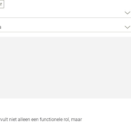
Loods 5 Za
r
Loods 5 Gara
s
Alle openingst
vult niet alleen een functionele rol, maar