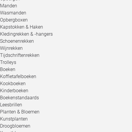
Manden
Wasmanden
Opbergboxen
Kapstokken & Haken
Kledingrekken & -hangers
Schoenenrekken
Wijnrekken
Tijdschriftenrekken
Trolleys
Boeken
Koffietafelboeken
Kookboeken
Kinderboeken
Boekenstandaards
Leesbrillen
Planten & Bloemen
Kunstplanten
Droogbloemen