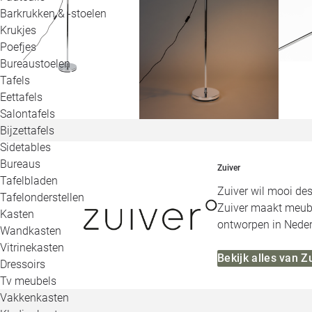
Barkrukken & -stoelen
Krukjes
Poefjes
Bureaustoelen
Tafels
Eettafels
Salontafels
Bijzettafels
Sidetables
Bureaus
Zuiver
Tafelbladen
Zuiver wil mooi des
Tafelonderstellen
Zuiver maakt meubels
Kasten
ontworpen in Neder
Wandkasten
Vitrinekasten
Bekijk alles van Z
Dressoirs
Tv meubels
Vakkenkasten