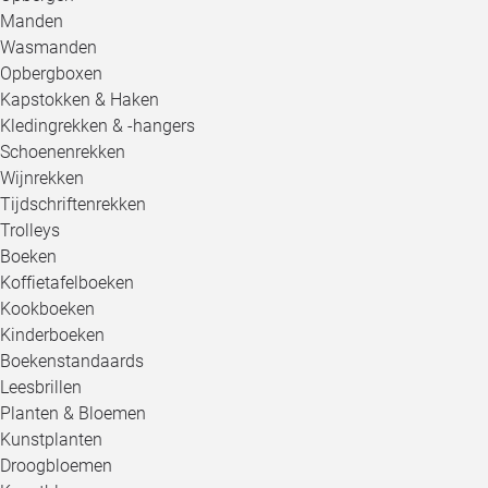
Manden
Wasmanden
Opbergboxen
Kapstokken & Haken
Kledingrekken & -hangers
Schoenenrekken
Wijnrekken
Tijdschriftenrekken
Trolleys
Boeken
Koffietafelboeken
Kookboeken
Kinderboeken
Boekenstandaards
Leesbrillen
Planten & Bloemen
Kunstplanten
Droogbloemen