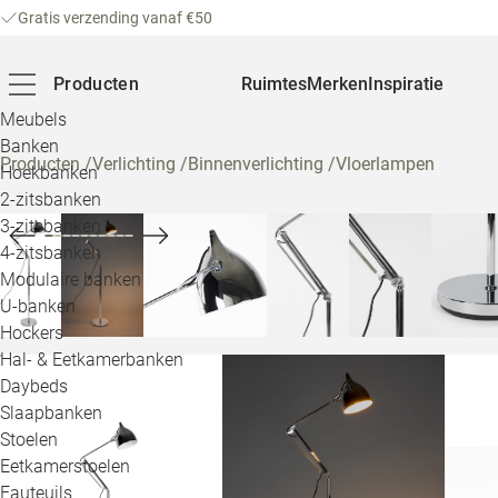
Gratis verzending vanaf €50
Producten
Ruimtes
Merken
Inspiratie
Meubels
Banken
Producten
/
Verlichting
/
Binnenverlichting
/
Vloerlampen
Hoekbanken
2-zitsbanken
3-zitsbanken
4-zitsbanken
Modulaire banken
U-banken
Hockers
Hal- & Eetkamerbanken
Daybeds
Slaapbanken
Stoelen
Eetkamerstoelen
Fauteuils