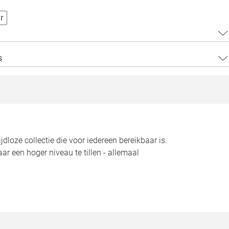
Loods 5 Za
r
Loods 5 Gara
s
Alle openingst
dloze collectie die voor iedereen bereikbaar is.
aar een hoger niveau te tillen - allemaal