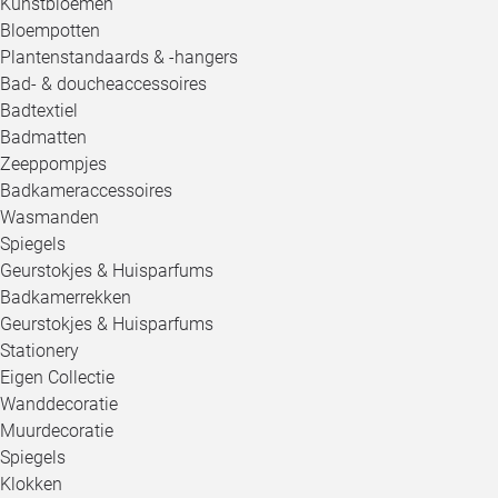
Kunstbloemen
Bloempotten
Plantenstandaards & -hangers
Bad- & doucheaccessoires
Badtextiel
Badmatten
Zeeppompjes
Badkameraccessoires
Wasmanden
Spiegels
Geurstokjes & Huisparfums
Badkamerrekken
Geurstokjes & Huisparfums
Stationery
Eigen Collectie
Wanddecoratie
Muurdecoratie
Spiegels
Klokken