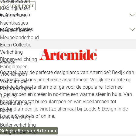
Vakkenkasten
Toon meer
Kledingkasten
Afmetingen
Wandrekken
Nachtkastjes
Specificaties
Meubelhoezen
Meubelonderhoud
Eigen Collectie
Verlichting
Binnenverlichting
Artemide
Hanglampen
Op zoek naar de perfecte designlamp van Artemide? Bekijk dan
Vloerlampen
onderstaand ons uitgebreide assortiment. Vrolijk de ruimte op
Wandlampen
met de Eclisse tafellamp of ga voor de populaire Tolomeo
Plafondlampen
vloerlampen en creëer in no-time een warme sfeer in huis. Van
Tafel- &
hanglampen tot bureaulampen en van vloerlampen tot
Bureaulampen
plafondlampen, je vindt ze allemaal bij Loods 5 Design in de
Spots
Loods 5 winkels of online.
Railverlichting
Buitenverlichting
Bekijk alles van Artemide
Hanglampen voor