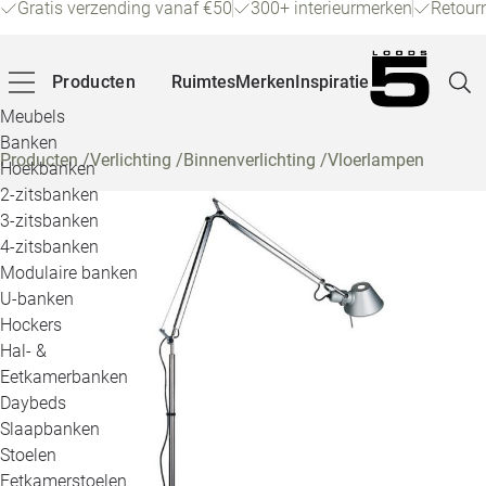
Gratis verzending vanaf €50
300+ interieurmerken
Retour
Producten
Ruimtes
Merken
Inspiratie
Meubels
Banken
Producten
/
Verlichting
/
Binnenverlichting
/
Vloerlampen
Hoekbanken
Pagina
2-zitsbanken
3-zitsbanken
4-zitsbanken
Winke
Modulaire banken
U-banken
Klant
Hockers
Hal- &
Veelg
Eetkamerbanken
Daybeds
Openin
Slaapbanken
Loo
Stoelen
Eetkamerstoelen