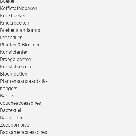
Boeken
Koffietafelboeken
Kookboeken
Kinderboeken
Boekenstandaards
Leesbrillen
Planten & Bloemen
Kunstplanten
Droogbloemen
Kunstbloemen
Bloempotten
Plantenstandaards & -
hangers
Bad- &
doucheaccessoires
Badtextiel
Badmatten
Zeeppompjes
Badkameraccessoires