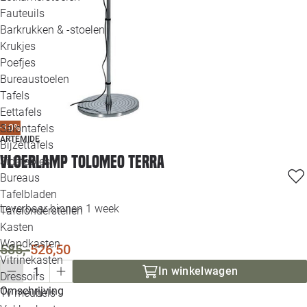
Loo
Fauteuils
Barkrukken & -stoelen
Krukjes
Loo
Poefjes
Bureaustoelen
Loo
Tafels
Eettafels
Loo
Salontafels
-10%
ARTEMIDE
Bijzettafels
Loo
Vloerlamp Tolomeo Terra
Sidetables
(out
Bureaus
Tafelbladen
Alle 
Leverbaar binnen 1 week
Tafelonderstellen
Kasten
Wandkasten
585,-
526,50
Vitrinekasten
In winkelwagen
Dressoirs
Omschrijving
Tv meubels