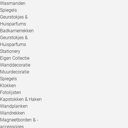
Wasmanden
Spiegels
Geurstokjes &
Huisparfums
Badkamerrekken
Geurstokjes &
Huisparfums
Stationery
Eigen Collectie
Wanddecoratie
Muurdecoratie
Spiegels
Klokken
Fotolijsten
Kapstokken & Haken
Wandplanken
Wandrekken
Magneetborden & -
accessoires