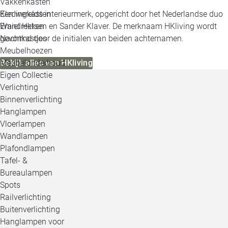
Vakkenkasten
Kledingkasten
Een werelds interieurmerk, opgericht door het Nederlandse duo
Wandrekken
Emiel Hetsen en Sander Klaver. De merknaam HKliving wordt
Nachtkastjes
gevormd door de initialen van beiden achternamen.
Meubelhoezen
Meubelonderhoud
Bekijk alles van HKliving
Eigen Collectie
Verlichting
Binnenverlichting
Hanglampen
Vloerlampen
Wandlampen
Plafondlampen
Tafel- &
Bureaulampen
Spots
Railverlichting
Buitenverlichting
Hanglampen voor