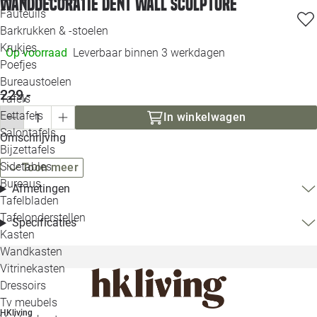
Wanddecoratie Dent wall sculpture
Loo
Fauteuils
Barkrukken & -stoelen
Krukjes
Loo
Op voorraad
Leverbaar binnen 3 werkdagen
Poefjes
Bureaustoelen
Loo
229,-
Tafels
Eettafels
In winkelwagen
Loo
Salontafels
Omschrijving
Bijzettafels
Loo
Sidetables
Toon meer
Bureaus
Afmetingen
Tafelbladen
Alle 
Tafelonderstellen
Specificaties
Kasten
Wandkasten
Vitrinekasten
Dressoirs
Tv meubels
HKliving