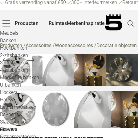
Gratis verzending vanaf €50
300+ interieurmerken
Retour
Producten
Ruimtes
Merken
Inspiratie
Meubels
Banken
Producten
/
Accessoires
/
Woonaccessoires
/
Decoratie objecten
Hoekbanken
Pagina
2-zitsbanken
3-zitsbanken
4-zitsbanken
Winke
Modulaire banken
U-banken
Klant
Hockers
Hal- &
Veelg
Eetkamerbanken
Daybeds
Openin
Slaapbanken
Loo
Stoelen
HKLIVING
Eetkamerstoelen