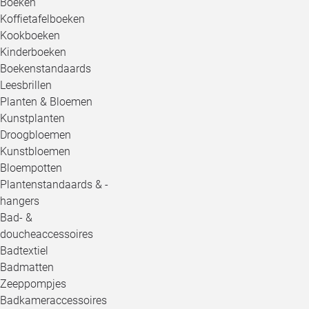
Boeken
Koffietafelboeken
Kookboeken
Kinderboeken
Boekenstandaards
Leesbrillen
Planten & Bloemen
Kunstplanten
Droogbloemen
Kunstbloemen
Bloempotten
Plantenstandaards & -
hangers
Bad- &
doucheaccessoires
Badtextiel
Badmatten
Zeeppompjes
Badkameraccessoires