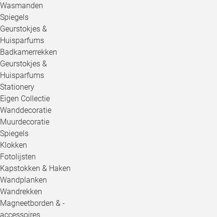
Wasmanden
Spiegels
Geurstokjes &
Huisparfums
Badkamerrekken
Geurstokjes &
Huisparfums
Stationery
Eigen Collectie
Wanddecoratie
Muurdecoratie
Spiegels
Klokken
Fotolijsten
Kapstokken & Haken
Wandplanken
Wandrekken
Magneetborden & -
accessoires