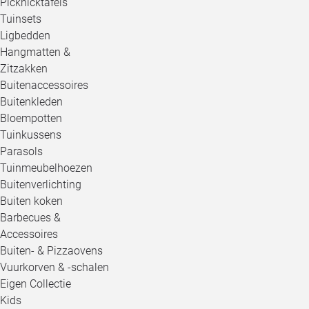
Picknicktafels
Tuinsets
Ligbedden
Hangmatten &
Zitzakken
Buitenaccessoires
Buitenkleden
Bloempotten
Tuinkussens
Parasols
Tuinmeubelhoezen
Buitenverlichting
Buiten koken
Barbecues &
Accessoires
Buiten- & Pizzaovens
Vuurkorven & -schalen
Eigen Collectie
Kids