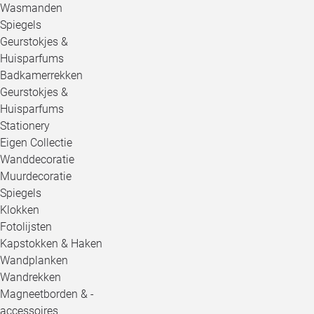
Wasmanden
Spiegels
Geurstokjes &
Huisparfums
Badkamerrekken
Geurstokjes &
Huisparfums
Stationery
Eigen Collectie
Wanddecoratie
Muurdecoratie
Spiegels
Klokken
Fotolijsten
Kapstokken & Haken
Wandplanken
Wandrekken
Magneetborden & -
accessoires