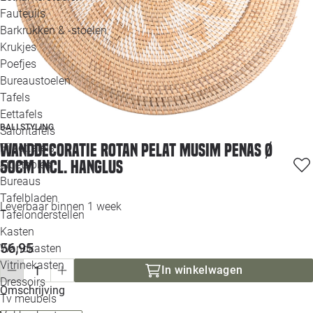
Loo
Fauteuils
Barkrukken & -stoelen
Krukjes
Loo
Poefjes
Bureaustoelen
Loo
Tafels
Eettafels
Loo
BALI STYLING
Salontafels
Wanddecoratie Rotan Pelat musim penas Ø
Bijzettafels
Loo
50cm incl. hanglus
Sidetables
Bureaus
Tafelbladen
Leverbaar binnen 1 week
Alle 
Tafelonderstellen
Kasten
56,95
Wandkasten
Vitrinekasten
In winkelwagen
Dressoirs
Omschrijving
Tv meubels