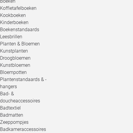
Boeken
Koffietafelboeken
Kookboeken
Kinderboeken
Boekenstandaards
Leesbrillen
Planten & Bloemen
Kunstplanten
Droogbloemen
Kunstbloemen
Bloempotten
Plantenstandaards & -
hangers
Bad- &
doucheaccessoires
Badtextiel
Badmatten
Zeeppompjes
Badkameraccessoires