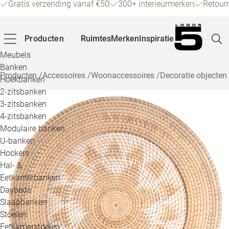
Gratis verzending vanaf €50
300+ interieurmerken
Retour
Producten
Ruimtes
Merken
Inspiratie
Meubels
Banken
Producten
/
Accessoires
/
Woonaccessoires
/
Decoratie objecten
Hoekbanken
Pagina
2-zitsbanken
3-zitsbanken
4-zitsbanken
Winke
Modulaire banken
U-banken
Klant
Hockers
Hal- &
Veelg
Eetkamerbanken
Daybeds
Openin
Slaapbanken
Loo
Stoelen
Eetkamerstoelen