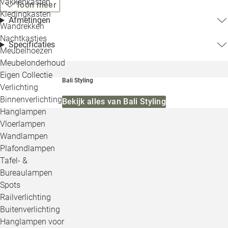
Vakkenkasten
Toon meer
Kledingkasten
Afmetingen
Wandrekken
Nachtkastjes
Specificaties
Meubelhoezen
Meubelonderhoud
Eigen Collectie
Bali Styling
Verlichting
Binnenverlichting
Bekijk alles van Bali Styling
Hanglampen
Vloerlampen
Wandlampen
Plafondlampen
Tafel- &
Bureaulampen
Spots
Railverlichting
Buitenverlichting
Hanglampen voor