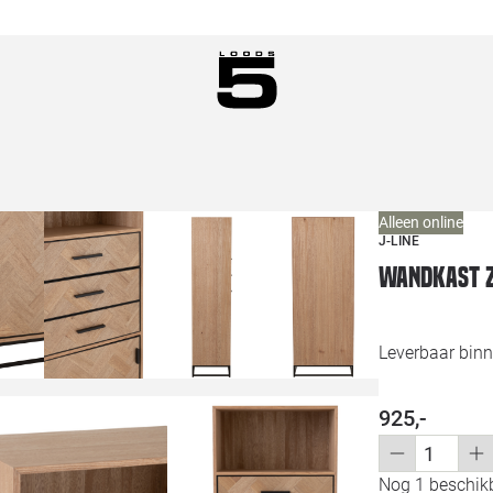
Alleen online
J-LINE
Wandkast Z
Leverbaar bin
925,-
Nog 1 beschikb