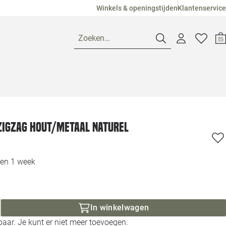
Winkels & openingstijden
Klantenservice
Zoeken…
Openingstijden
Pagina suggesties
Loods 5 Ame
igzag hout/metaal Naturel
Winkels
Loods 5 Dui
nen 1 week
Klantenservice
Loods 5 Maas
Veelgestelde vragen
Loods 5 Slie
In winkelwagen
aar. Je kunt er niet meer toevoegen.