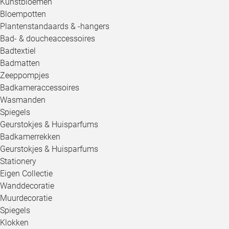
Kunstbloemen
Bloempotten
Plantenstandaards & -hangers
Bad- & doucheaccessoires
Badtextiel
Badmatten
Zeeppompjes
Badkameraccessoires
Wasmanden
Spiegels
Geurstokjes & Huisparfums
Badkamerrekken
Geurstokjes & Huisparfums
Stationery
Eigen Collectie
Wanddecoratie
Muurdecoratie
Spiegels
Klokken