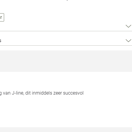
Loods 5 Za
Loods 5 Gara
r
Alle openingst
s
an J-line, dit inmiddels zeer succesvol