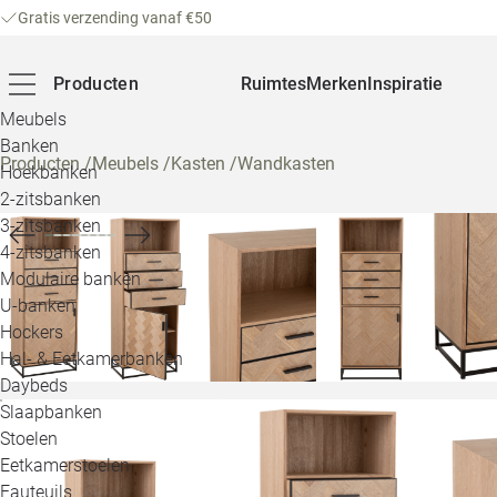
Gratis verzending vanaf €50
Producten
Ruimtes
Merken
Inspiratie
Meubels
Banken
Producten
/
Meubels
/
Kasten
/
Wandkasten
Hoekbanken
2-zitsbanken
3-zitsbanken
4-zitsbanken
Modulaire banken
U-banken
Hockers
Hal- & Eetkamerbanken
Daybeds
Slaapbanken
Stoelen
Eetkamerstoelen
Fauteuils