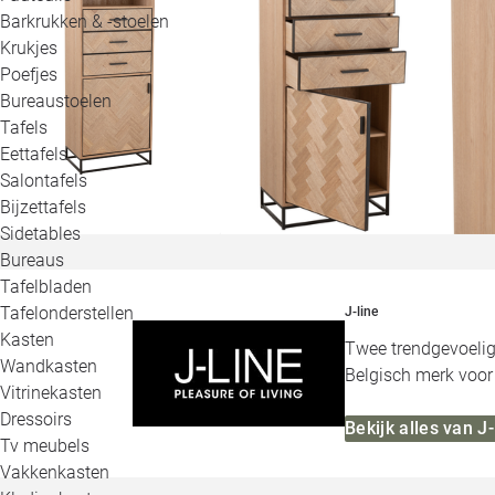
Barkrukken & -stoelen
Krukjes
Poefjes
Bureaustoelen
Tafels
Eettafels
Salontafels
Bijzettafels
Sidetables
Bureaus
Tafelbladen
Tafelonderstellen
J-line
Kasten
Twee trendgevoelig
Wandkasten
Belgisch merk voor 
Vitrinekasten
Dressoirs
Bekijk alles van J-
Tv meubels
Vakkenkasten