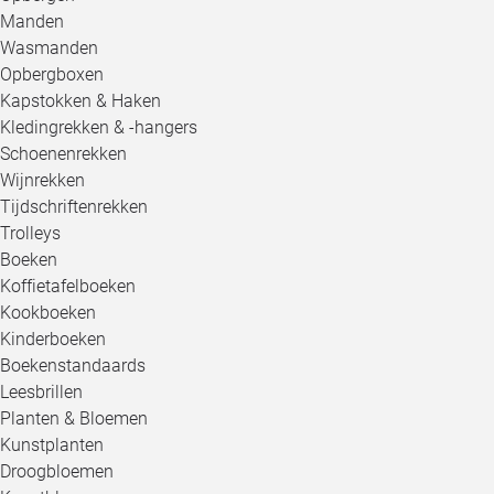
Manden
Wasmanden
Opbergboxen
Kapstokken & Haken
Kledingrekken & -hangers
Schoenenrekken
Wijnrekken
Tijdschriftenrekken
Trolleys
Boeken
Koffietafelboeken
Kookboeken
Kinderboeken
Boekenstandaards
Leesbrillen
Planten & Bloemen
Kunstplanten
Droogbloemen