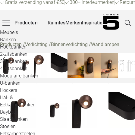
Gratis verzending vanaf €50
300+ interieurmerken
Retour
Producten
Ruimtes
Merken
Inspiratie
Meubels
Banken
Producten
/
Verlichting
/
Binnenverlichting
/
Wandlampen
Hoekbanken
Pagina
2-zitsbanken
3-zitsbanken
4-zitsbanken
Winke
Modulaire banken
U-banken
Klant
Hockers
Hal- &
Veelg
Eetkamerbanken
Daybeds
Openin
Slaapbanken
Loo
Stoelen
Eetkamerstoelen