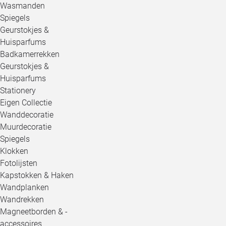
Wasmanden
Spiegels
Geurstokjes &
Huisparfums
Badkamerrekken
Geurstokjes &
Huisparfums
Stationery
Eigen Collectie
Wanddecoratie
Muurdecoratie
Spiegels
Klokken
Fotolijsten
Kapstokken & Haken
Wandplanken
Wandrekken
Magneetborden & -
accessoires