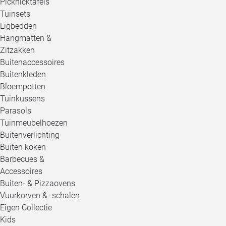
Picknicktafels
Tuinsets
Ligbedden
Hangmatten &
Zitzakken
Buitenaccessoires
Buitenkleden
Bloempotten
Tuinkussens
Parasols
Tuinmeubelhoezen
Buitenverlichting
Buiten koken
Barbecues &
Accessoires
Buiten- & Pizzaovens
Vuurkorven & -schalen
Eigen Collectie
Kids