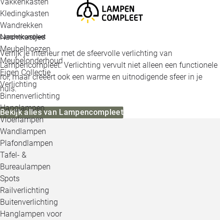
Vakkenkasten
Kledingkasten
Wandrekken
Nachtkastjes
Lampencompleet
Meubelhoezen
Verrijk je interieur met de sfeervolle verlichting van
Meubelonderhoud
Lampencompleet. Verlichting vervult niet alleen een functionele
Eigen Collectie
rol, maar creëert ook een warme en uitnodigende sfeer in je
Verlichting
huis.
Binnenverlichting
Hanglampen
Bekijk alles van Lampencompleet
Vloerlampen
Wandlampen
Plafondlampen
Tafel- &
Bureaulampen
Spots
Railverlichting
Buitenverlichting
Hanglampen voor