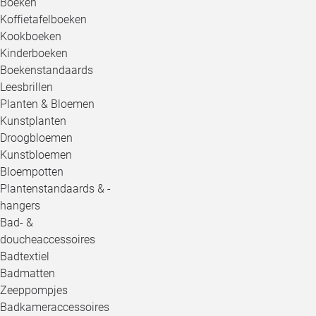
Boeken
Koffietafelboeken
Kookboeken
Kinderboeken
Boekenstandaards
Leesbrillen
Planten & Bloemen
Kunstplanten
Droogbloemen
Kunstbloemen
Bloempotten
Plantenstandaards & -
hangers
Bad- &
doucheaccessoires
Badtextiel
Badmatten
Zeeppompjes
Badkameraccessoires