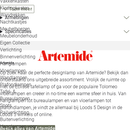
Vakkenkasten
Kledingkasten
Toon meer
Wandrekken
Afmetingen
Nachtkastjes
Meubelhoezen
Specificaties
Meubelonderhoud
Eigen Collectie
Verlichting
Binnenverlichting
Artemide
Hanglampen
Vloerlampen
Op zoek naar de perfecte designlamp van Artemide? Bekijk dan
Wandlampen
onderstaand ons uitgebreide assortiment. Vrolijk de ruimte op
Plafondlampen
met de Eclisse tafellamp of ga voor de populaire Tolomeo
Tafel- &
vloerlampen en creëer in no-time een warme sfeer in huis. Van
Bureaulampen
hanglampen tot bureaulampen en van vloerlampen tot
Spots
plafondlampen, je vindt ze allemaal bij Loods 5 Design in de
Railverlichting
Loods 5 winkels of online.
Buitenverlichting
Hanglampen voor
Bekijk alles van Artemide