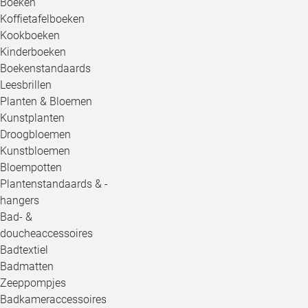
Boeken
Koffietafelboeken
Kookboeken
Kinderboeken
Boekenstandaards
Leesbrillen
Planten & Bloemen
Kunstplanten
Droogbloemen
Kunstbloemen
Bloempotten
Plantenstandaards & -
hangers
Bad- &
doucheaccessoires
Badtextiel
Badmatten
Zeeppompjes
Badkameraccessoires