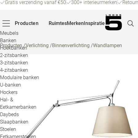
Gratis verzending vanaf €50
300+ interieurmerken
Retour
Producten
Ruimtes
Merken
Inspiratie
Meubels
Banken
Producten
/
Verlichting
/
Binnenverlichting
/
Wandlampen
Hoekbanken
Pagina
2-zitsbanken
3-zitsbanken
4-zitsbanken
Winke
Modulaire banken
U-banken
Klant
Hockers
Hal- &
Veelg
Eetkamerbanken
Daybeds
Openin
Slaapbanken
Loo
Stoelen
Eetkamerstoelen