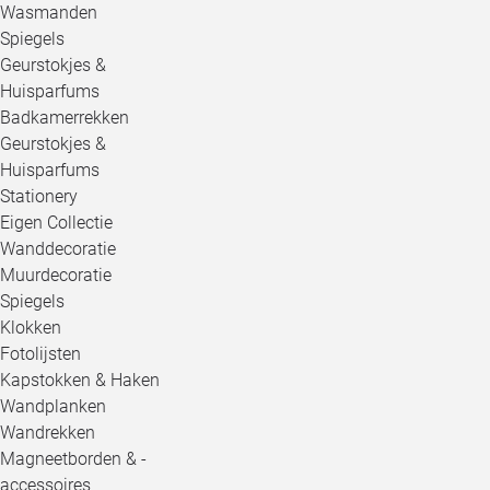
Wasmanden
Spiegels
Geurstokjes &
Huisparfums
Badkamerrekken
Geurstokjes &
Huisparfums
Stationery
Eigen Collectie
Wanddecoratie
Muurdecoratie
Spiegels
Klokken
Fotolijsten
Kapstokken & Haken
Wandplanken
Wandrekken
Magneetborden & -
accessoires