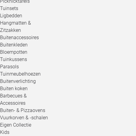
Picknicktafels
Tuinsets
Ligbedden
Hangmatten &
Zitzakken
Buitenaccessoires
Buitenkleden
Bloempotten
Tuinkussens
Parasols
Tuinmeubelhoezen
Buitenverlichting
Buiten koken
Barbecues &
Accessoires
Buiten- & Pizzaovens
Vuurkorven & -schalen
Eigen Collectie
Kids