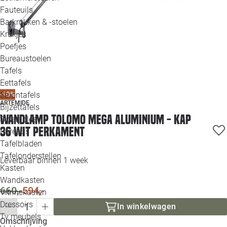
Loo
Fauteuils
Barkrukken & -stoelen
Krukjes
Loo
Poefjes
Bureaustoelen
Loo
Tafels
Eettafels
Loo
Salontafels
-10%
ARTEMIDE
Bijzettafels
Loo
Wandlamp Tolomo Mega aluminium - kap
Sidetables
36 wit perkament
Bureaus
Tafelbladen
Alle 
Tafelonderstellen
Leverbaar binnen 1 week
Kasten
Wandkasten
660,-
594,-
Vitrinekasten
Dressoirs
In winkelwagen
Tv meubels
Omschrijving