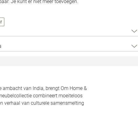
Loods 5 Za
aar. Je kunt er niet meer toevoegen.
Loods 5 Gara
r
Alle openingst
s
rde ambacht van India, brengt Om Home &
meubelcollectie combineert moeiteloos
een verhaal van culturele samensmelting