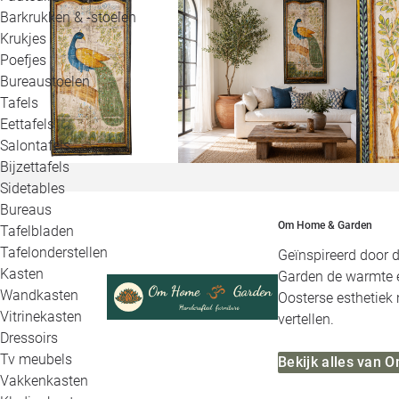
Barkrukken & -stoelen
Krukjes
Poefjes
Bureaustoelen
Tafels
Eettafels
Salontafels
Bijzettafels
Sidetables
Bureaus
Om Home & Garden
Tafelbladen
Tafelonderstellen
Geïnspireerd door 
Kasten
Garden de warmte e
Wandkasten
Oosterse esthetiek 
Vitrinekasten
vertellen.
Dressoirs
Tv meubels
Bekijk alles van
Vakkenkasten