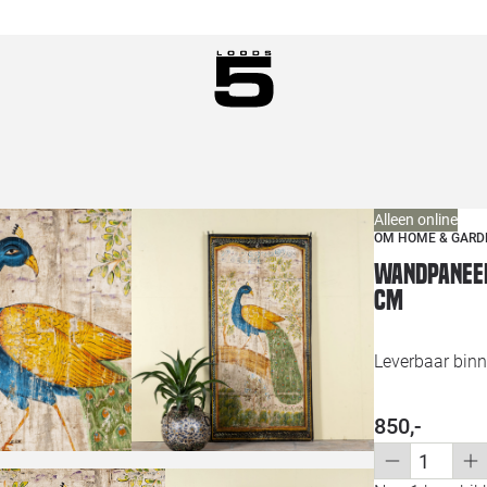
Alleen online
OM HOME & GARD
Wandpaneel
cm
Leverbaar binn
850,-