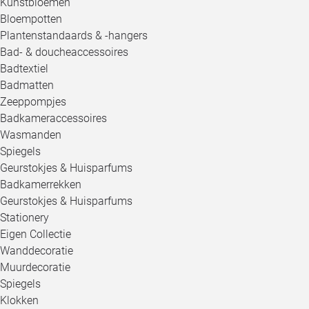
Kunstbloemen
Bloempotten
Plantenstandaards & -hangers
Bad- & doucheaccessoires
Badtextiel
Badmatten
Zeeppompjes
Badkameraccessoires
Wasmanden
Spiegels
Geurstokjes & Huisparfums
Badkamerrekken
Geurstokjes & Huisparfums
Stationery
Eigen Collectie
Wanddecoratie
Muurdecoratie
Spiegels
Klokken