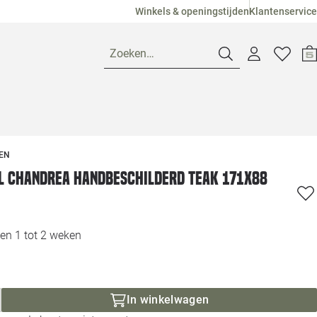
Winkels & openingstijden
Klantenservice
Zoeken…
Openingstijden
EN
Pagina suggesties
Loods 5 Ame
 Chandrea handbeschilderd teak 171x88
Winkels
Loods 5 Dui
en 1 tot 2 weken
Klantenservice
Loods 5 Maas
Veelgestelde vragen
Loods 5 Slie
In winkelwagen