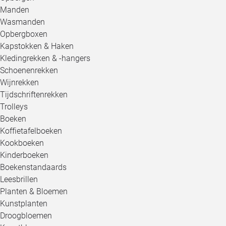
Manden
Wasmanden
Opbergboxen
Kapstokken & Haken
Kledingrekken & -hangers
Schoenenrekken
Wijnrekken
Tijdschriftenrekken
Trolleys
Boeken
Koffietafelboeken
Kookboeken
Kinderboeken
Boekenstandaards
Leesbrillen
Planten & Bloemen
Kunstplanten
Droogbloemen