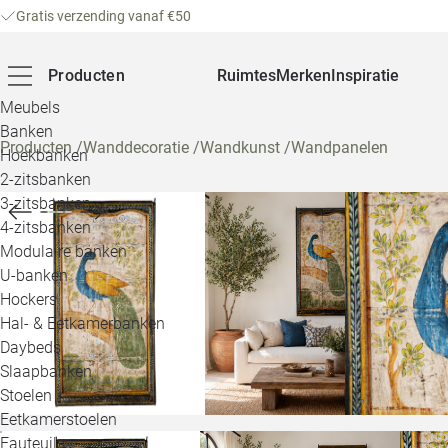
Gratis verzending vanaf €50
Producten
Ruimtes
Merken
Inspiratie
Meubels
Banken
Producten
/
Wanddecoratie
/
Wandkunst
/
Wandpanelen
Hoekbanken
2-zitsbanken
3-zitsbanken
4-zitsbanken
Modulaire banken
U-banken
Hockers
Hal- & Eetkamerbanken
Daybeds
Slaapbanken
Stoelen
Eetkamerstoelen
Fauteuils