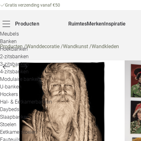
Gratis verzending vanaf €50
Producten
Ruimtes
Merken
Inspiratie
Meubels
Banken
Producten
/
Wanddecoratie
/
Wandkunst
/
Wandkleden
Hoekbanken
2-zitsbanken
3-zitsbanken
4-zitsbanken
Modulaire banken
U-banken
Hockers
Hal- & Eetkamerbanken
Daybeds
Slaapbanken
Stoelen
Eetkamerstoelen
Fauteuils