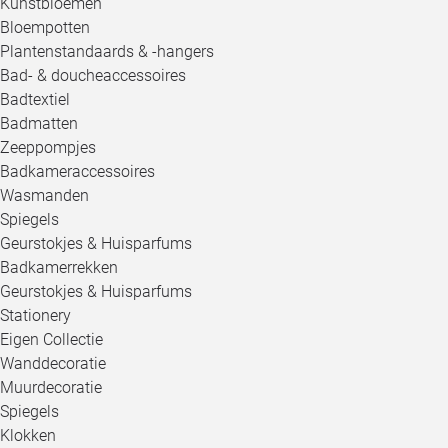
Kunstbloemen
Bloempotten
Plantenstandaards & -hangers
Bad- & doucheaccessoires
Badtextiel
Badmatten
Zeeppompjes
Badkameraccessoires
Wasmanden
Spiegels
Geurstokjes & Huisparfums
Badkamerrekken
Geurstokjes & Huisparfums
Stationery
Eigen Collectie
Wanddecoratie
Muurdecoratie
Spiegels
Klokken