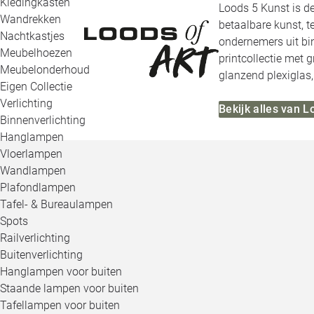
Kledingkasten
Loods 5 Kunst is de
Wandrekken
betaalbare kunst, 
Nachtkastjes
ondernemers uit bi
Meubelhoezen
printcollectie met g
Meubelonderhoud
glanzend plexiglas, 
Eigen Collectie
Verlichting
Bekijk alles van L
Binnenverlichting
Hanglampen
Vloerlampen
Wandlampen
Plafondlampen
Tafel- & Bureaulampen
Spots
Railverlichting
Buitenverlichting
Hanglampen voor buiten
Staande lampen voor buiten
Tafellampen voor buiten