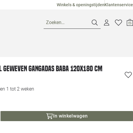
Winkels & openingstijden
Klantenservice
Zoeken…
Openingstijden
l geweven Gangadas Baba 120x180 cm
Pagina suggesties
Loods 5 Ame
Winkels
Loods 5 Dui
en 1 tot 2 weken
Klantenservice
Loods 5 Maas
In winkelwagen
Veelgestelde vragen
Loods 5 Slie