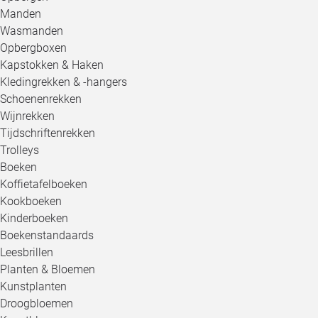
Manden
Wasmanden
Opbergboxen
Kapstokken & Haken
Kledingrekken & -hangers
Schoenenrekken
Wijnrekken
Tijdschriftenrekken
Trolleys
Boeken
Koffietafelboeken
Kookboeken
Kinderboeken
Boekenstandaards
Leesbrillen
Planten & Bloemen
Kunstplanten
Droogbloemen