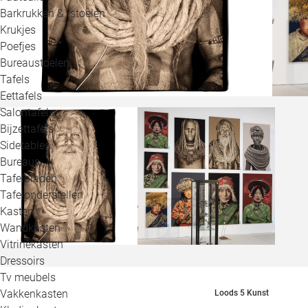
Barkrukken & -stoelen
Krukjes
Poefjes
Bureaustoelen
Tafels
Eettafels
Salontafels
Bijzettafels
Sidetables
Bureaus
Tafelbladen
Tafelonderstellen
Kasten
Wandkasten
Vitrinekasten
Dressoirs
Tv meubels
Vakkenkasten
Loods 5 Kunst