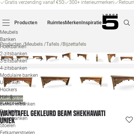
Gratis verzending vanaf €50
300+ interieurmerken
Retour
Producten
Ruimtes
Merken
Inspiratie
Meubels
Banken
Producten
/
Meubels
/
Tafels
/
Bijzettafels
Hoekbanken
Pagina
2-zitsbanken
3-zitsbanken
4-zitsbanken
Winke
Modulaire banken
U-banken
Klant
Hockers
Hal- &
Alleen online
Veelg
Eetkamerbanken
BLANCO HOME
Daybeds
Wandtafel gekleurd Beam Shekhawati
Openin
Slaapbanken
uniek
Loo
Stoelen
Eetkamerstoelen