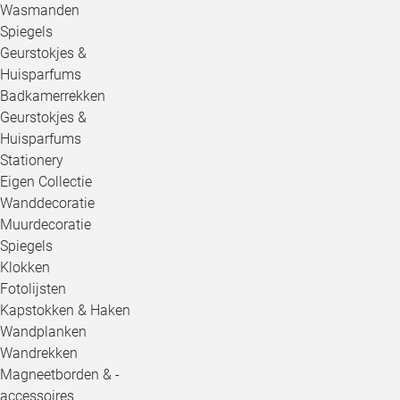
Wasmanden
Spiegels
Geurstokjes &
Huisparfums
Badkamerrekken
Geurstokjes &
Huisparfums
Stationery
Eigen Collectie
Wanddecoratie
Muurdecoratie
Spiegels
Klokken
Fotolijsten
Kapstokken & Haken
Wandplanken
Wandrekken
Magneetborden & -
accessoires