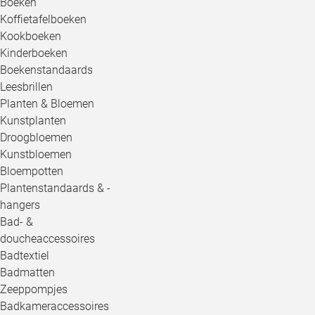
Boeken
Koffietafelboeken
Kookboeken
Kinderboeken
Boekenstandaards
Leesbrillen
Planten & Bloemen
Kunstplanten
Droogbloemen
Kunstbloemen
Bloempotten
Plantenstandaards & -
hangers
Bad- &
doucheaccessoires
Badtextiel
Badmatten
Zeeppompjes
Badkameraccessoires