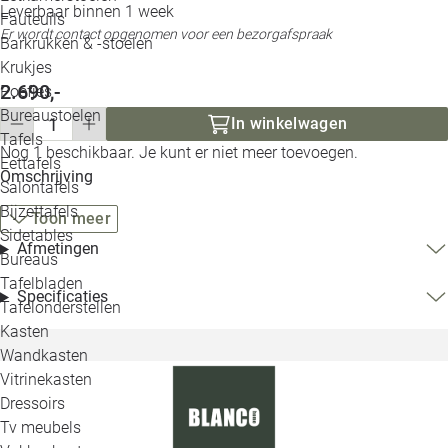
Leverbaar binnen 1 week
Loo
Fauteuils
Er wordt contact opgenomen voor een bezorgafspraak
Barkrukken & -stoelen
Krukjes
Loo
2.690,-
Poefjes
Bureaustoelen
Loo
In winkelwagen
Tafels
Nog 1 beschikbaar. Je kunt er niet meer toevoegen.
Eettafels
Loo
Omschrijving
Salontafels
Bijzettafels
Toon meer
Loo
Sidetables
Afmetingen
Bureaus
Tafelbladen
Alle 
Specificaties
Tafelonderstellen
Kasten
Wandkasten
Vitrinekasten
Dressoirs
Tv meubels