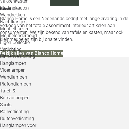
Vakkenkasten
Kledingkasten
Blanco Home
Wandrekken
Blanco Home is een Nederlands bedrijf met lange ervaring in de
Nachtkastjes
verkoop van het totale assortiment interieur artikelen aan
Meubelhoezen
consumenten. We zijn bekend van tafels en kasten, maar ook
Meubelonderhoud
kleinmeubelen zijn bij ons te vinden.
Eigen Collectie
Verlichting
Bekijk alles van Blanco Home
Binnenverlichting
Hanglampen
Vloerlampen
Wandlampen
Plafondlampen
Tafel- &
Bureaulampen
Spots
Railverlichting
Buitenverlichting
Hanglampen voor