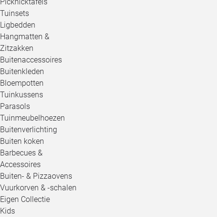
Picknicktafels
Tuinsets
Ligbedden
Hangmatten &
Zitzakken
Buitenaccessoires
Buitenkleden
Bloempotten
Tuinkussens
Parasols
Tuinmeubelhoezen
Buitenverlichting
Buiten koken
Barbecues &
Accessoires
Buiten- & Pizzaovens
Vuurkorven & -schalen
Eigen Collectie
Kids