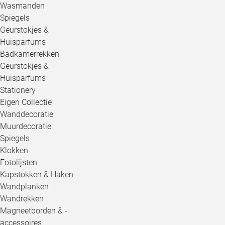
Wasmanden
Spiegels
Geurstokjes &
Huisparfums
Badkamerrekken
Geurstokjes &
Huisparfums
Stationery
Eigen Collectie
Wanddecoratie
Muurdecoratie
Spiegels
Klokken
Fotolijsten
Kapstokken & Haken
Wandplanken
Wandrekken
Magneetborden & -
accessoires