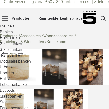
Gratis verzending vanaf €50
300+ interieurmerken
Retour
Producten
Ruimtes
Merken
Inspiratie
Meubels
Banken
Producten
/
Accessoires
/
Woonaccessoires
/
Hoekbanken
Kandelaars & Windlichten
/
Kandelaars
Pagina
2-zitsbanken
3-zitsbanken
4-zitsbanken
Winke
Modulaire banken
U-banken
Klant
Hockers
Hal- &
Veelg
Eetkamerbanken
Daybeds
Openin
Slaapbanken
Loo
Stoelen
Eetkamerstoelen