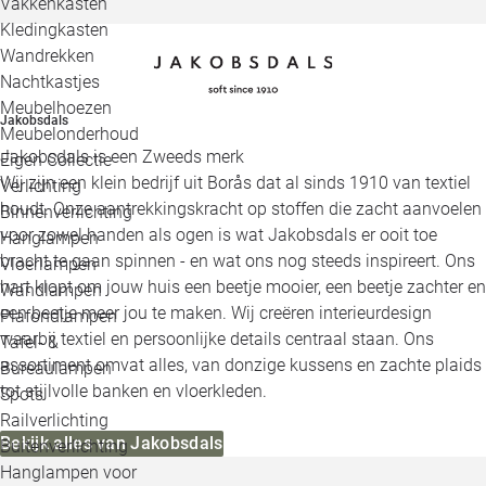
Vakkenkasten
Kledingkasten
Wandrekken
Nachtkastjes
Meubelhoezen
Jakobsdals
Meubelonderhoud
Jakobsdals is een Zweeds merk
Eigen Collectie
Wij zijn een klein bedrijf uit Borås dat al sinds 1910 van textiel
Verlichting
houdt. Onze aantrekkingskracht op stoffen die zacht aanvoelen
Binnenverlichting
voor zowel handen als ogen is wat Jakobsdals er ooit toe
Hanglampen
bracht te gaan spinnen - en wat ons nog steeds inspireert. Ons
Vloerlampen
hart klopt om jouw huis een beetje mooier, een beetje zachter en
Wandlampen
een beetje meer jou te maken. Wij creëren interieurdesign
Plafondlampen
waarbij textiel en persoonlijke details centraal staan. Ons
Tafel- &
assortiment omvat alles, van donzige kussens en zachte plaids
Bureaulampen
tot stijlvolle banken en vloerkleden.
Spots
Railverlichting
Bekijk alles van Jakobsdals
Buitenverlichting
Hanglampen voor