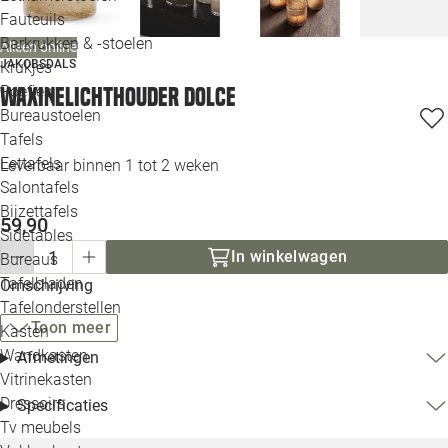
Loo
Fauteuils
Barkrukken & -stoelen
Alleen online
JAKOBSDALS
Krukjes
Loo
Poefjes
Waxinelichthouder Dolce
Bureaustoelen
Loo
Tafels
Eettafels
Leverbaar binnen 1 tot 2 weken
Loo
Salontafels
Bijzettafels
59,90
Loo
Sidetables
In winkelwagen
Bureaus
Tafelbladen
Omschrijving
Alle 
Tafelonderstellen
Toon meer
Kasten
Wandkasten
Afmetingen
Vitrinekasten
Dressoirs
Specificaties
Tv meubels