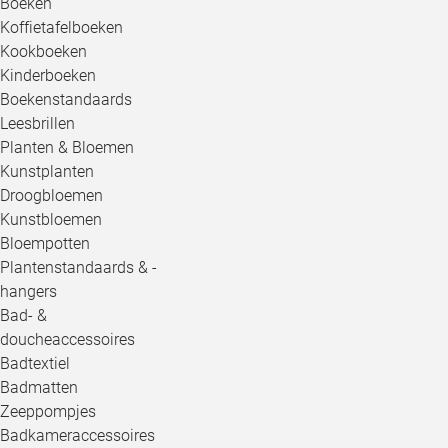
Boeken
Koffietafelboeken
Kookboeken
Kinderboeken
Boekenstandaards
Leesbrillen
Planten & Bloemen
Kunstplanten
Droogbloemen
Kunstbloemen
Bloempotten
Plantenstandaards & -
hangers
Bad- &
doucheaccessoires
Badtextiel
Badmatten
Zeeppompjes
Badkameraccessoires