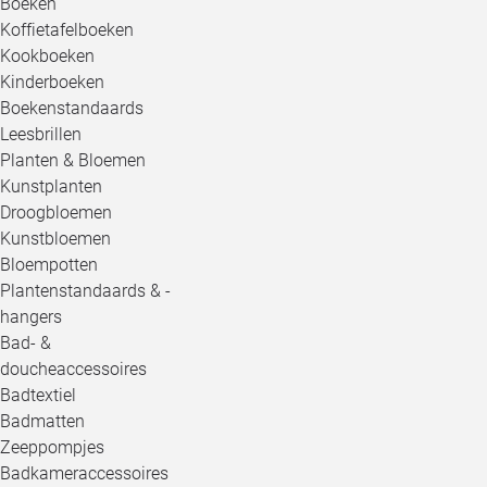
Boeken
Koffietafelboeken
Kookboeken
Kinderboeken
Boekenstandaards
Leesbrillen
Planten & Bloemen
Kunstplanten
Droogbloemen
Kunstbloemen
Bloempotten
Plantenstandaards & -
hangers
Bad- &
doucheaccessoires
Badtextiel
Badmatten
Zeeppompjes
Badkameraccessoires