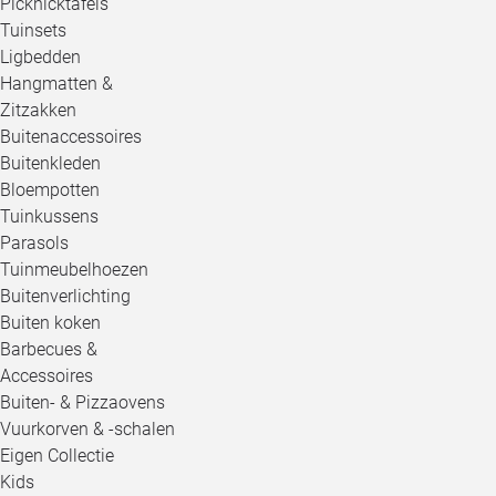
Picknicktafels
Tuinsets
Ligbedden
Hangmatten &
Zitzakken
Buitenaccessoires
Buitenkleden
Bloempotten
Tuinkussens
Parasols
Tuinmeubelhoezen
Buitenverlichting
Buiten koken
Barbecues &
Accessoires
Buiten- & Pizzaovens
Vuurkorven & -schalen
Eigen Collectie
Kids