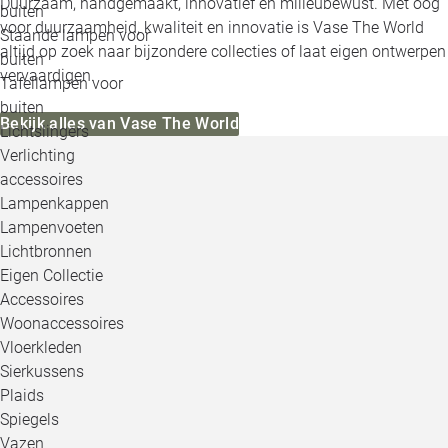
Duurzaam, handgemaakt, innovatief en milieubewust. Met oog
buiten
voor duurzaamheid, kwaliteit en innovatie is Vase The World
Staande lampen voor
altijd op zoek naar bijzondere collecties of laat eigen ontwerpen
buiten
vervaardigen.
Tafellampen voor
buiten
Bekijk alles van Vase The World
Lichtslingers
Verlichting
accessoires
Lampenkappen
Lampenvoeten
Lichtbronnen
Eigen Collectie
Accessoires
Woonaccessoires
Vloerkleden
Sierkussens
Plaids
Spiegels
Vazen