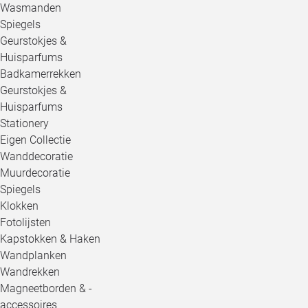
Wasmanden
Spiegels
Geurstokjes &
Huisparfums
Badkamerrekken
Geurstokjes &
Huisparfums
Stationery
Eigen Collectie
Wanddecoratie
Muurdecoratie
Spiegels
Klokken
Fotolijsten
Kapstokken & Haken
Wandplanken
Wandrekken
Magneetborden & -
accessoires