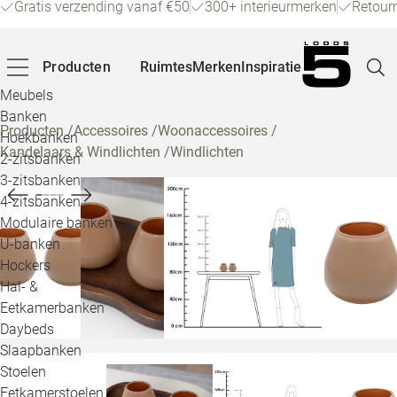
Gratis verzending vanaf €50
300+ interieurmerken
Retour
Producten
Ruimtes
Merken
Inspiratie
Meubels
Banken
Producten
/
Accessoires
/
Woonaccessoires
/
Hoekbanken
Kandelaars & Windlichten
/
Windlichten
Pagina
2-zitsbanken
3-zitsbanken
4-zitsbanken
Winke
Modulaire banken
U-banken
Klant
Hockers
Hal- &
Veelg
Eetkamerbanken
Daybeds
Openin
Slaapbanken
Loo
Stoelen
Eetkamerstoelen