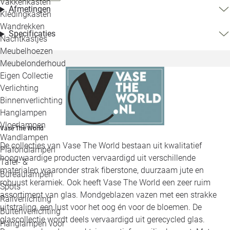
Vakkenkasten
Afmetingen
Kledingkasten
Wandrekken
Specificaties
Nachtkastjes
Meubelhoezen
Meubelonderhoud
Eigen Collectie
Verlichting
Binnenverlichting
Hanglampen
Vloerlampen
Vase The World
Wandlampen
De collecties van Vase The World bestaan uit kwalitatief
Plafondlampen
hoogwaardige producten vervaardigd uit verschillende
Tafel- &
materialen waaronder strak fiberstone, duurzaam jute en
Bureaulampen
robuust keramiek. Ook heeft Vase The World een zeer ruim
Spots
assortiment van glas. Mondgeblazen vazen met een strakke
Railverlichting
uitstraling, een lust voor het oog én voor de bloemen. De
Buitenverlichting
glascollectie wordt deels vervaardigd uit gerecycled glas.
Hanglampen voor