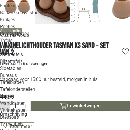
Loo
Fauteuils
Barkrukken & -stoelen
Krukjes
Loo
Poefjes
Alleen online
Bureaustoelen
Loo
VASE THE WORLD
Tafels
Waxinelichthouder Tasman XS sand - set
Eettafels
Loo
van 2
Salontafels
Bijzettafels
Loo
Leverbaar in
6 uitvoeringen
Sidetables
(out
Bureaus
Vandaag voor 15:00 uur besteld, morgen in huis
Tafelbladen
Alle 
Tafelonderstellen
44,95
Kasten
Wandkasten
In winkelwagen
Vitrinekasten
Omschrijving
Dressoirs
Tv meubels
Toon meer