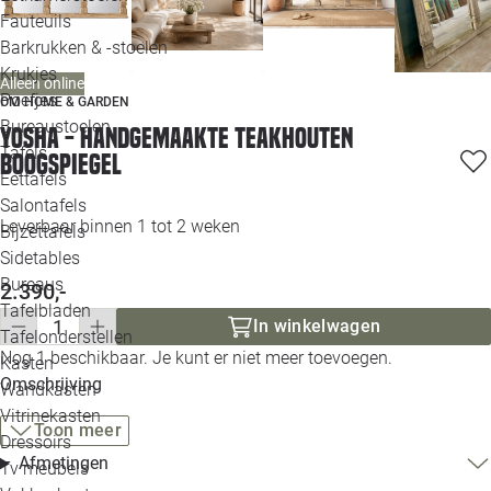
Loo
Fauteuils
Barkrukken & -stoelen
Krukjes
Loo
Alleen online
Poefjes
OM HOME & GARDEN
Bureaustoelen
Yosha - Handgemaakte Teakhouten
Loo
Tafels
Boogspiegel
Eettafels
Loo
Salontafels
Leverbaar binnen 1 tot 2 weken
Bijzettafels
Loo
Sidetables
Bureaus
2.390,-
Tafelbladen
Alle 
In winkelwagen
Tafelonderstellen
Nog 1 beschikbaar. Je kunt er niet meer toevoegen.
Kasten
Omschrijving
Wandkasten
Vitrinekasten
Toon meer
Dressoirs
Afmetingen
Tv meubels