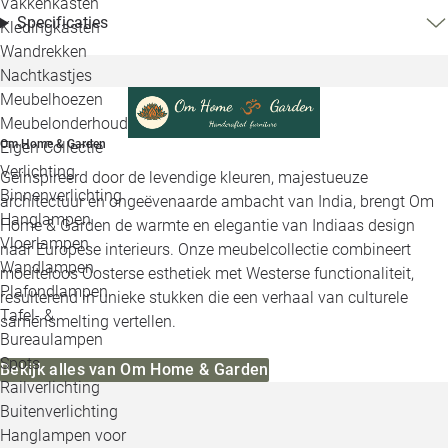
Vakkenkasten
Specificaties
Kledingkasten
Wandrekken
Nachtkastjes
Meubelhoezen
Meubelonderhoud
Om Home & Garden
Eigen Collectie
Verlichting
Geïnspireerd door de levendige kleuren, majestueuze
Binnenverlichting
architectuur en ongeëvenaarde ambacht van India, brengt Om
Hanglampen
Home & Garden de warmte en elegantie van Indiaas design
Vloerlampen
naar Europese interieurs. Onze meubelcollectie combineert
Wandlampen
moeiteloos Oosterse esthetiek met Westerse functionaliteit,
Plafondlampen
resulterend in unieke stukken die een verhaal van culturele
Tafel- &
samensmelting vertellen.
Bureaulampen
Spots
Bekijk alles van Om Home & Garden
Railverlichting
Buitenverlichting
Hanglampen voor