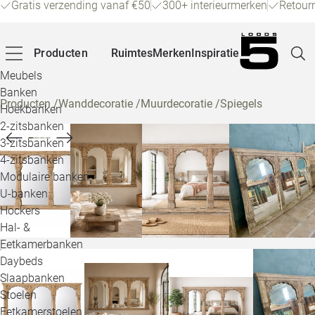
Gratis verzending vanaf €50
300+ interieurmerken
Retour
Producten
Ruimtes
Merken
Inspiratie
Meubels
Banken
Producten
/
Wanddecoratie
/
Muurdecoratie
/
Spiegels
Hoekbanken
Pagina
2-zitsbanken
3-zitsbanken
4-zitsbanken
Winke
Modulaire banken
U-banken
Klant
Hockers
Hal- &
Veelg
Eetkamerbanken
Daybeds
Openin
Slaapbanken
Loo
Stoelen
Eetkamerstoelen