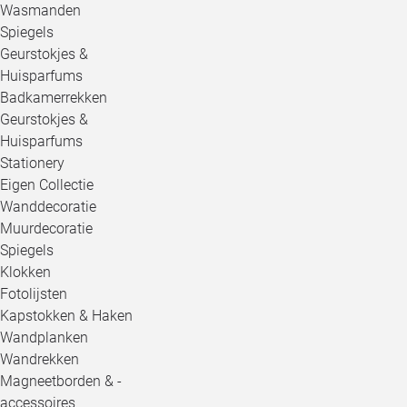
Wasmanden
Spiegels
Geurstokjes &
Huisparfums
Badkamerrekken
Geurstokjes &
Huisparfums
Stationery
Eigen Collectie
Wanddecoratie
Muurdecoratie
Spiegels
Klokken
Fotolijsten
Kapstokken & Haken
Wandplanken
Wandrekken
Magneetborden & -
accessoires