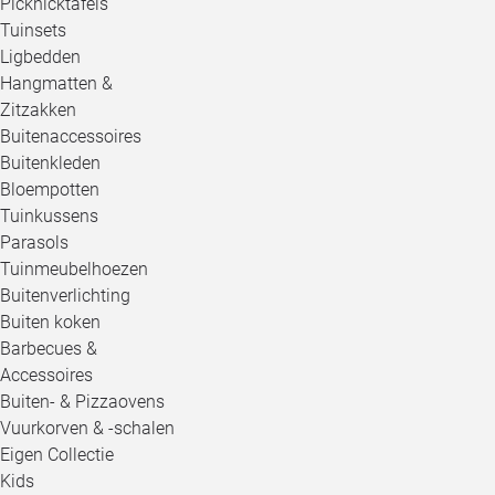
Picknicktafels
Tuinsets
Ligbedden
Hangmatten &
Zitzakken
Buitenaccessoires
Buitenkleden
Bloempotten
Tuinkussens
Parasols
Tuinmeubelhoezen
Buitenverlichting
Buiten koken
Barbecues &
Accessoires
Buiten- & Pizzaovens
Vuurkorven & -schalen
Eigen Collectie
Kids