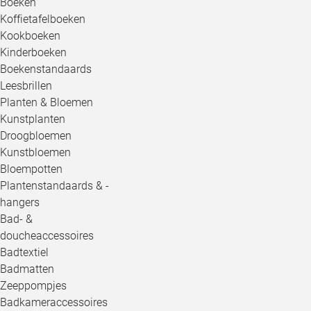
Boeken
Koffietafelboeken
Kookboeken
Kinderboeken
Boekenstandaards
Leesbrillen
Planten & Bloemen
Kunstplanten
Droogbloemen
Kunstbloemen
Bloempotten
Plantenstandaards & -
hangers
Bad- &
doucheaccessoires
Badtextiel
Badmatten
Zeeppompjes
Badkameraccessoires