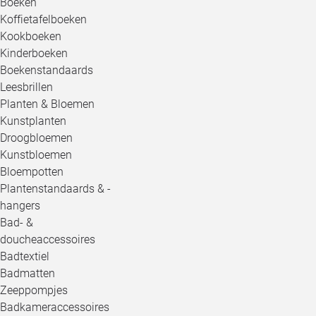
Boeken
Koffietafelboeken
Kookboeken
Kinderboeken
Boekenstandaards
Leesbrillen
Planten & Bloemen
Kunstplanten
Droogbloemen
Kunstbloemen
Bloempotten
Plantenstandaards & -
hangers
Bad- &
doucheaccessoires
Badtextiel
Badmatten
Zeeppompjes
Badkameraccessoires