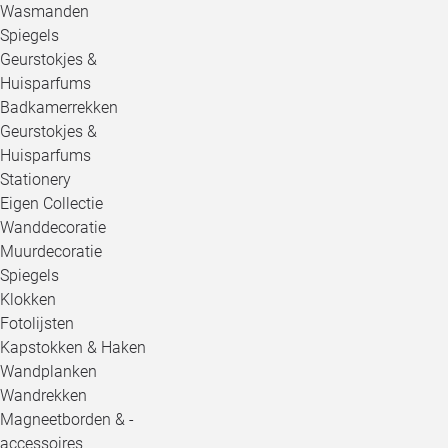
Wasmanden
Spiegels
Geurstokjes &
Huisparfums
Badkamerrekken
Geurstokjes &
Huisparfums
Stationery
Eigen Collectie
Wanddecoratie
Muurdecoratie
Spiegels
Klokken
Fotolijsten
Kapstokken & Haken
Wandplanken
Wandrekken
Magneetborden & -
accessoires