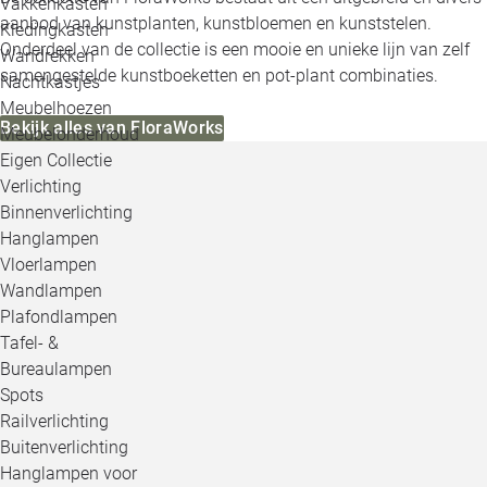
Vakkenkasten
aanbod van kunstplanten, kunstbloemen en kunststelen.
Kledingkasten
Onderdeel van de collectie is een mooie en unieke lijn van zelf
Wandrekken
samengestelde kunstboeketten en pot-plant combinaties.
Nachtkastjes
Meubelhoezen
Bekijk alles van FloraWorks
Meubelonderhoud
Eigen Collectie
Verlichting
Binnenverlichting
Hanglampen
Vloerlampen
Wandlampen
Plafondlampen
Tafel- &
Bureaulampen
Spots
Railverlichting
Buitenverlichting
Hanglampen voor