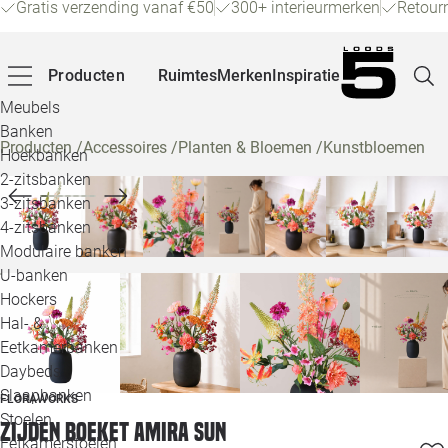
Gratis verzending vanaf €50
300+ interieurmerken
Retour
Producten
Ruimtes
Merken
Inspiratie
Meubels
Banken
Producten
/
Accessoires
/
Planten & Bloemen
/
Kunstbloemen
Hoekbanken
Pagina
2-zitsbanken
3-zitsbanken
4-zitsbanken
Winke
Modulaire banken
U-banken
Klant
Hockers
Hal- &
Veelg
Eetkamerbanken
Daybeds
Openin
Slaapbanken
FLORAWORKS
Loo
Stoelen
Zijden boeket Amira Sun
Eetkamerstoelen