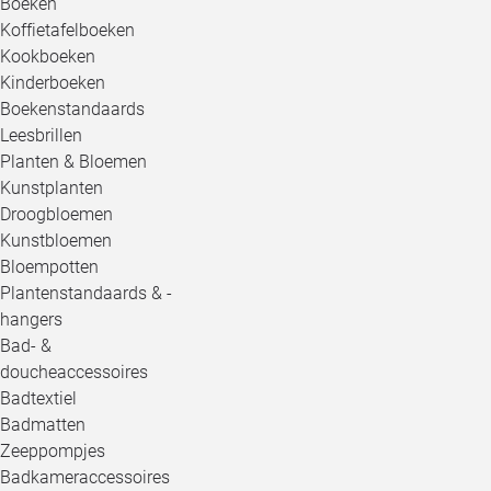
Boeken
Koffietafelboeken
Kookboeken
Kinderboeken
Boekenstandaards
Leesbrillen
Planten & Bloemen
Kunstplanten
Droogbloemen
Kunstbloemen
Bloempotten
Plantenstandaards & -
hangers
Bad- &
doucheaccessoires
Badtextiel
Badmatten
Zeeppompjes
Badkameraccessoires