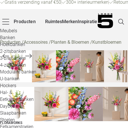
Gratis verzending vanaf €50
300+ interieurmerken
Retour
Producten
Ruimtes
Merken
Inspiratie
Meubels
Banken
Producten
/
Accessoires
/
Planten & Bloemen
/
Kunstbloemen
Hoekbanken
Pagina
2-zitsbanken
3-zitsbanken
4-zitsbanken
Winke
Modulaire banken
U-banken
Klant
Hockers
Hal- &
Veelg
Eetkamerbanken
Daybeds
Openin
Slaapbanken
Loo
Stoelen
FLORAWORKS
Eetkamerstoelen