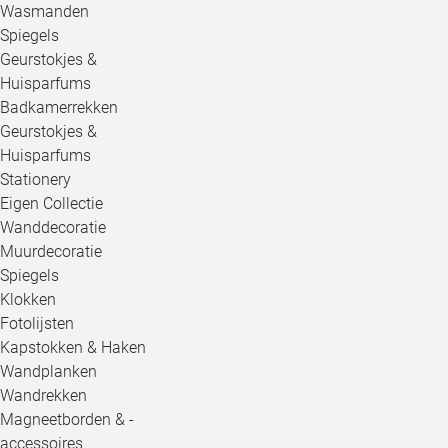
Wasmanden
Spiegels
Geurstokjes &
Huisparfums
Badkamerrekken
Geurstokjes &
Huisparfums
Stationery
Eigen Collectie
Wanddecoratie
Muurdecoratie
Spiegels
Klokken
Fotolijsten
Kapstokken & Haken
Wandplanken
Wandrekken
Magneetborden & -
accessoires