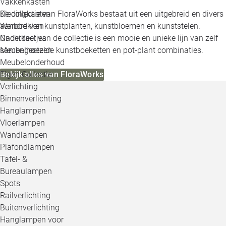
Vakkenkasten
Kledingkasten
De collectie van FloraWorks bestaat uit een uitgebreid en divers
Wandrekken
aanbod van kunstplanten, kunstbloemen en kunststelen.
Nachtkastjes
Onderdeel van de collectie is een mooie en unieke lijn van zelf
Meubelhoezen
samengestelde kunstboeketten en pot-plant combinaties.
Meubelonderhoud
Eigen Collectie
Bekijk alles van FloraWorks
Verlichting
Binnenverlichting
Hanglampen
Vloerlampen
Wandlampen
Plafondlampen
Tafel- &
Bureaulampen
Spots
Railverlichting
Buitenverlichting
Hanglampen voor