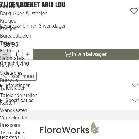
Zijden boeket Aria Lou
Loo
Fauteuils
Barkrukken & -stoelen
Krukjes
Loo
Leverbaar binnen 3 werkdagen
Poefjes
Bureaustoelen
Loo
Tafels
133,95
Eettafels
Loo
In winkelwagen
Salontafels
Omschrijving
Bijzettafels
Loo
Sidetables
Toon meer
Bureaus
Afmetingen
Tafelbladen
Alle 
Tafelonderstellen
Specificaties
Kasten
Wandkasten
Vitrinekasten
Dressoirs
Tv meubels
FloraWorks