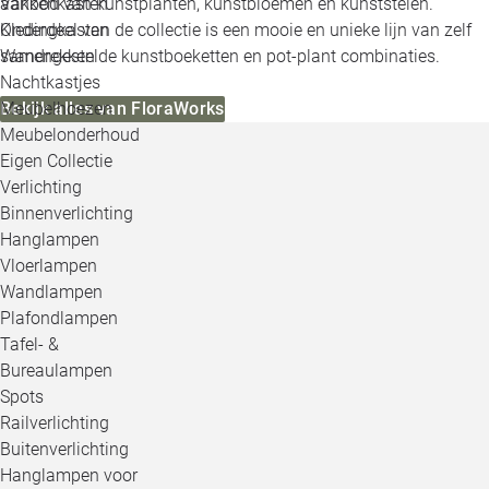
Vakkenkasten
aanbod van kunstplanten, kunstbloemen en kunststelen.
Kledingkasten
Onderdeel van de collectie is een mooie en unieke lijn van zelf
Wandrekken
samengestelde kunstboeketten en pot-plant combinaties.
Nachtkastjes
Meubelhoezen
Bekijk alles van FloraWorks
Meubelonderhoud
Eigen Collectie
Verlichting
Binnenverlichting
Hanglampen
Vloerlampen
Wandlampen
Plafondlampen
Tafel- &
Bureaulampen
Spots
Railverlichting
Buitenverlichting
Hanglampen voor