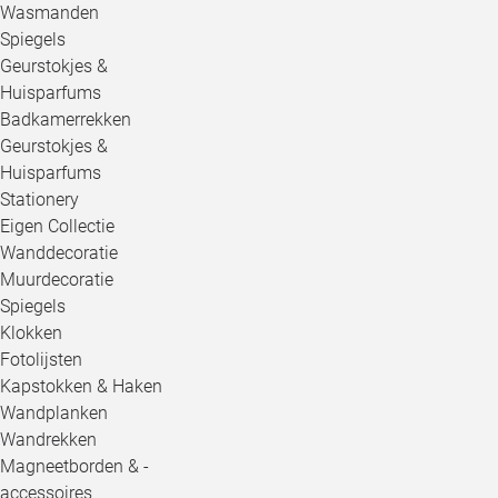
Wasmanden
Spiegels
Geurstokjes &
Huisparfums
Badkamerrekken
Geurstokjes &
Huisparfums
Stationery
Eigen Collectie
Wanddecoratie
Muurdecoratie
Spiegels
Klokken
Fotolijsten
Kapstokken & Haken
Wandplanken
Wandrekken
Magneetborden & -
accessoires