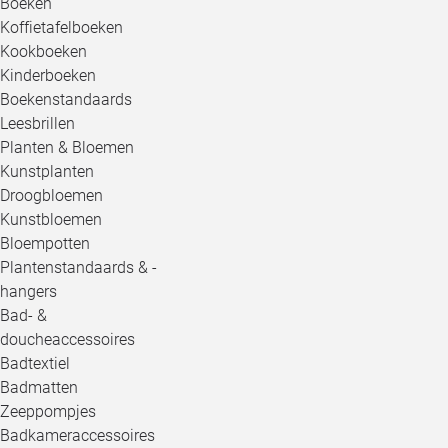
Boeken
Koffietafelboeken
Kookboeken
Kinderboeken
Boekenstandaards
Leesbrillen
Planten & Bloemen
Kunstplanten
Droogbloemen
Kunstbloemen
Bloempotten
Plantenstandaards & -
hangers
Bad- &
doucheaccessoires
Badtextiel
Badmatten
Zeeppompjes
Badkameraccessoires