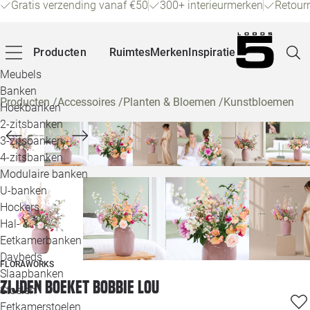
Gratis verzending vanaf €50
300+ interieurmerken
Retour
Producten
Ruimtes
Merken
Inspiratie
Meubels
Banken
Producten
/
Accessoires
/
Planten & Bloemen
/
Kunstbloemen
Hoekbanken
Pagina
2-zitsbanken
3-zitsbanken
4-zitsbanken
Winke
Modulaire banken
U-banken
Klant
Hockers
Hal- &
Veelg
Eetkamerbanken
Daybeds
Openin
FLORAWORKS
Slaapbanken
Zijden boeket Bobbie Lou
Loo
Stoelen
Eetkamerstoelen