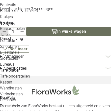
Loo
Fauteuils
Leverbaar binnen 3 werkdagen
Barkrukken & -stoelen
Krukjes
Loo
Poefjes
123,95
Bureaustoelen
Loo
In winkelwagen
Tafels
Omschrijving
Eettafels
Loo
Salontafels
Toon meer
Bijzettafels
Loo
Afmetingen
Sidetables
(out
Bureaus
Specificaties
Tafelbladen
Alle 
Tafelonderstellen
Kasten
Wandkasten
Vitrinekasten
FloraWorks
Dressoirs
Tv meubels
De collectie van FloraWorks bestaat uit een uitgebreid en divers