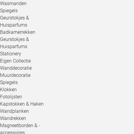
Wasmanden
Spiegels
Geurstokjes &
Huisparfums
Badkamerrekken
Geurstokjes &
Huisparfums
Stationery
Eigen Collectie
Wanddecoratie
Muurdecoratie
Spiegels
Klokken
Fotolijsten
Kapstokken & Haken
Wandplanken
Wandrekken
Magneetborden & -
accessoires