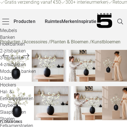
Gratis verzending vanaf €50
300+ interieurmerken
Retour
Producten
Ruimtes
Merken
Inspiratie
Meubels
Banken
Producten
/
Accessoires
/
Planten & Bloemen
/
Kunstbloemen
Hoekbanken
Pagina
2-zitsbanken
3-zitsbanken
4-zitsbanken
Winke
Modulaire banken
U-banken
Klant
Hockers
Hal- &
Veelg
Eetkamerbanken
Daybeds
Openin
Slaapbanken
Loo
Stoelen
FLORAWORKS
Eetkamerstoelen