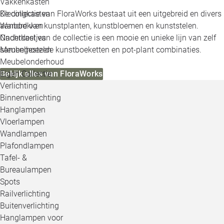
Vakkenkasten
Kledingkasten
De collectie van FloraWorks bestaat uit een uitgebreid en divers
Wandrekken
aanbod van kunstplanten, kunstbloemen en kunststelen.
Nachtkastjes
Onderdeel van de collectie is een mooie en unieke lijn van zelf
Meubelhoezen
samengestelde kunstboeketten en pot-plant combinaties.
Meubelonderhoud
Eigen Collectie
Bekijk alles van FloraWorks
Verlichting
Binnenverlichting
Hanglampen
Vloerlampen
Wandlampen
Plafondlampen
Tafel- &
Bureaulampen
Spots
Railverlichting
Buitenverlichting
Hanglampen voor