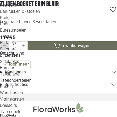
Zijden boeket Erin Blair
Loo
Fauteuils
Barkrukken & -stoelen
Krukjes
Loo
Leverbaar binnen 3 werkdagen
Poefjes
Bureaustoelen
Loo
Tafels
119,95
Eettafels
Loo
In winkelwagen
Salontafels
Omschrijving
Bijzettafels
Loo
Sidetables
Toon meer
Bureaus
Afmetingen
Tafelbladen
Alle 
Tafelonderstellen
Specificaties
Kasten
Wandkasten
Vitrinekasten
Dressoirs
Tv meubels
FloraWorks