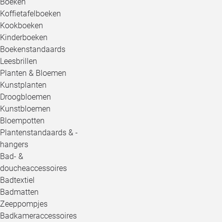
Boeken
Koffietafelboeken
Kookboeken
Kinderboeken
Boekenstandaards
Leesbrillen
Planten & Bloemen
Kunstplanten
Droogbloemen
Kunstbloemen
Bloempotten
Plantenstandaards & -
hangers
Bad- &
doucheaccessoires
Badtextiel
Badmatten
Zeeppompjes
Badkameraccessoires