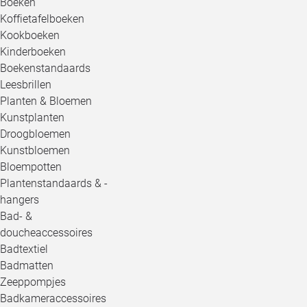
Boeken
Koffietafelboeken
Kookboeken
Kinderboeken
Boekenstandaards
Leesbrillen
Planten & Bloemen
Kunstplanten
Droogbloemen
Kunstbloemen
Bloempotten
Plantenstandaards & -
hangers
Bad- &
doucheaccessoires
Badtextiel
Badmatten
Zeeppompjes
Badkameraccessoires