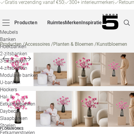
Gratis verzending vanaf €50
300+ interieurmerken
Retour
Producten
Ruimtes
Merken
Inspiratie
Meubels
Banken
Producten
/
Accessoires
/
Planten & Bloemen
/
Kunstbloemen
Hoekbanken
Pagina
2-zitsbanken
3-zitsbanken
4-zitsbanken
Winke
Modulaire banken
U-banken
Klant
Hockers
Hal- &
Veelg
Eetkamerbanken
Daybeds
Openin
Slaapbanken
Loo
Stoelen
FLORAWORKS
Eetkamerstoelen