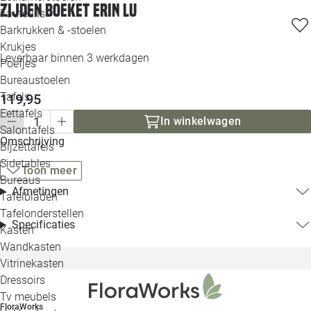
Zijden boeket Erin Lu
Loo
Fauteuils
Barkrukken & -stoelen
Krukjes
Loo
Leverbaar binnen 3 werkdagen
Poefjes
Bureaustoelen
Loo
Tafels
119,95
Eettafels
Loo
In winkelwagen
Salontafels
Omschrijving
Bijzettafels
Loo
Sidetables
Toon meer
Bureaus
Afmetingen
Tafelbladen
Alle 
Tafelonderstellen
Specificaties
Kasten
Wandkasten
Vitrinekasten
Dressoirs
Tv meubels
FloraWorks