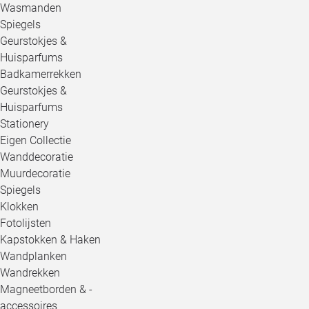
Wasmanden
Spiegels
Geurstokjes &
Huisparfums
Badkamerrekken
Geurstokjes &
Huisparfums
Stationery
Eigen Collectie
Wanddecoratie
Muurdecoratie
Spiegels
Klokken
Fotolijsten
Kapstokken & Haken
Wandplanken
Wandrekken
Magneetborden & -
accessoires