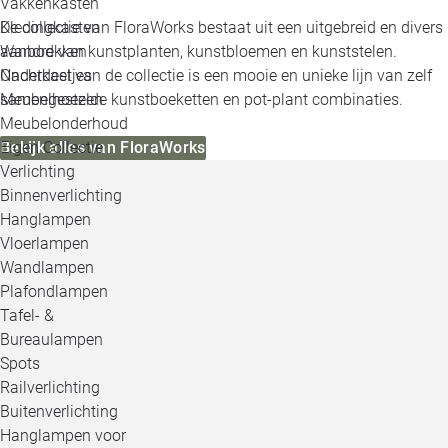
Vakkenkasten
Kledingkasten
De collectie van FloraWorks bestaat uit een uitgebreid en divers
Wandrekken
aanbod van kunstplanten, kunstbloemen en kunststelen.
Nachtkastjes
Onderdeel van de collectie is een mooie en unieke lijn van zelf
Meubelhoezen
samengestelde kunstboeketten en pot-plant combinaties.
Meubelonderhoud
Eigen Collectie
Bekijk alles van FloraWorks
Verlichting
Binnenverlichting
Hanglampen
Vloerlampen
Wandlampen
Plafondlampen
Tafel- &
Bureaulampen
Spots
Railverlichting
Buitenverlichting
Hanglampen voor