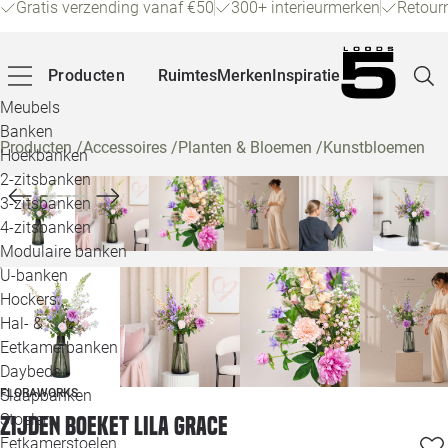
Gratis verzending vanaf €50
300+ interieurmerken
Retour
Producten
Ruimtes
Merken
Inspiratie
Meubels
Banken
Producten
/
Accessoires
/
Planten & Bloemen
/
Kunstbloemen
Hoekbanken
Pagina
2-zitsbanken
3-zitsbanken
4-zitsbanken
Winke
Modulaire banken
U-banken
Klant
Hockers
Hal- &
Veelg
Eetkamerbanken
Daybeds
Openin
FLORAWORKS
Slaapbanken
Loo
Stoelen
Zijden boeket Lila Grace
Eetkamerstoelen