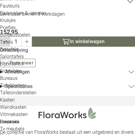
Loo
Fauteuils
Barkrukken & -stoelen
Leverbaar binnen 3 werkdagen
Krukjes
Loo
Poefjes
152,95
Bureaustoelen
Loo
In winkelwagen
Tafels
Eettafels
Omschrijving
Loo
Salontafels
Toon meer
Bijzettafels
Loo
Sidetables
Afmetingen
Bureaus
Tafelbladen
Specificaties
Alle 
Tafelonderstellen
Kasten
Wandkasten
Vitrinekasten
Dressoirs
FloraWorks
Tv meubels
De collectie van FloraWorks bestaat uit een uitgebreid en divers