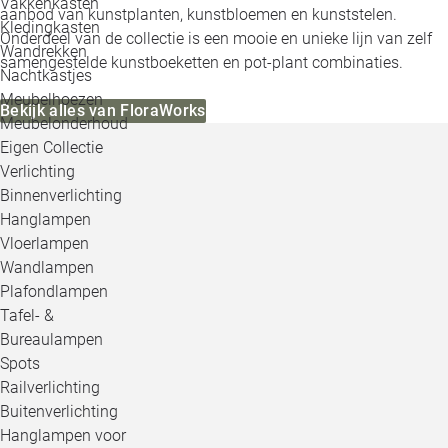
Vakkenkasten
aanbod van kunstplanten, kunstbloemen en kunststelen.
Kledingkasten
Onderdeel van de collectie is een mooie en unieke lijn van zelf
Wandrekken
samengestelde kunstboeketten en pot-plant combinaties.
Nachtkastjes
Meubelhoezen
Bekijk alles van FloraWorks
Meubelonderhoud
Eigen Collectie
Verlichting
Binnenverlichting
Hanglampen
Vloerlampen
Wandlampen
Plafondlampen
Tafel- &
Bureaulampen
Spots
Railverlichting
Buitenverlichting
Hanglampen voor