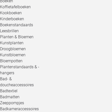
Boeken
Koffietafelboeken
Kookboeken
Kinderboeken
Boekenstandaards
Leesbrillen
Planten & Bloemen
Kunstplanten
Droogbloemen
Kunstbloemen
Bloempotten
Plantenstandaards & -
hangers
Bad- &
doucheaccessoires
Badtextiel
Badmatten
Zeeppompjes
Badkameraccessoires