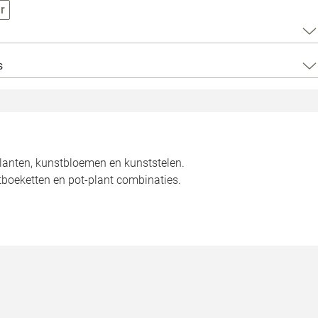
Loods 5 Za
r
Loods 5 Gara
s
Alle openingst
planten, kunstbloemen en kunststelen.
tboeketten en pot-plant combinaties.