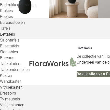
Barkrukken & -stoelen
Krukjes
Poefjes
Bureaustoelen
Tafels
Eettafels
Salontafels
Bijzettafels
FloraWorks
Sidetables
De collectie van Fl
Bureaus
Onderdeel van de co
Tafelbladen
Tafelonderstellen
Bekijk alles van 
Kasten
Wandkasten
Vitrinekasten
Dressoirs
Tv meubels
Vakkenkasten