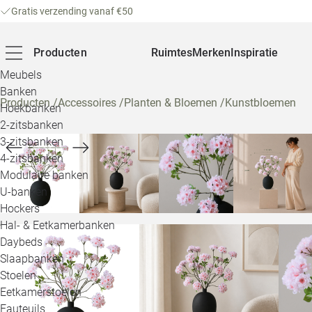
Gratis verzending vanaf €50
Producten
Ruimtes
Merken
Inspiratie
Meubels
Banken
Producten
/
Accessoires
/
Planten & Bloemen
/
Kunstbloemen
Hoekbanken
2-zitsbanken
3-zitsbanken
4-zitsbanken
Modulaire banken
U-banken
Hockers
Hal- & Eetkamerbanken
Daybeds
Slaapbanken
Stoelen
Eetkamerstoelen
Fauteuils