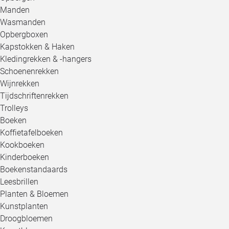
Manden
Wasmanden
Opbergboxen
Kapstokken & Haken
Kledingrekken & -hangers
Schoenenrekken
Wijnrekken
Tijdschriftenrekken
Trolleys
Boeken
Koffietafelboeken
Kookboeken
Kinderboeken
Boekenstandaards
Leesbrillen
Planten & Bloemen
Kunstplanten
Droogbloemen