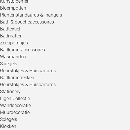
Kunstbloemen
Bloempotten
Plantenstandaards & -hangers
Bad- & doucheaccessoires
Badtextiel
Badmatten
Zeeppompjes
Badkameraccessoires
Wasmanden
Spiegels
Geurstokjes & Huisparfums
Badkamerrekken
Geurstokjes & Huisparfums
Stationery
Eigen Collectie
Wanddecoratie
Muurdecoratie
Spiegels
Klokken