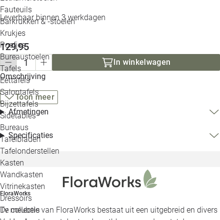
Loo
Fauteuils
Leverbaar binnen 3 werkdagen
Barkrukken & -stoelen
Krukjes
Loo
Poefjes
129,95
Bureaustoelen
Loo
In winkelwagen
Tafels
Omschrijving
Eettafels
Loo
Salontafels
Toon meer
Bijzettafels
Loo
Afmetingen
Sidetables
(out
Bureaus
Specificaties
Tafelbladen
Alle 
Tafelonderstellen
Kasten
Wandkasten
Vitrinekasten
FloraWorks
Dressoirs
Tv meubels
De collectie van FloraWorks bestaat uit een uitgebreid en divers