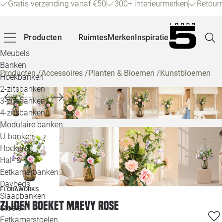
Gratis verzending vanaf €50
300+ interieurmerken
Retour
Producten
Ruimtes
Merken
Inspiratie
Meubels
Banken
Producten
/
Accessoires
/
Planten & Bloemen
/
Kunstbloemen
Hoekbanken
Pagina
2-zitsbanken
3-zitsbanken
4-zitsbanken
Winke
Modulaire banken
U-banken
Klant
Hockers
Hal- &
Veelg
Eetkamerbanken
Daybeds
Openin
FLORAWORKS
Slaapbanken
Zijden boeket Maevy Rose
Loo
Stoelen
Eetkamerstoelen