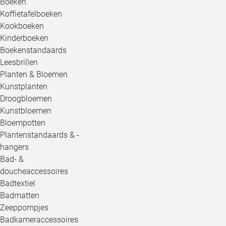
Boeken
Koffietafelboeken
Kookboeken
Kinderboeken
Boekenstandaards
Leesbrillen
Planten & Bloemen
Kunstplanten
Droogbloemen
Kunstbloemen
Bloempotten
Plantenstandaards & -
hangers
Bad- &
doucheaccessoires
Badtextiel
Badmatten
Zeeppompjes
Badkameraccessoires