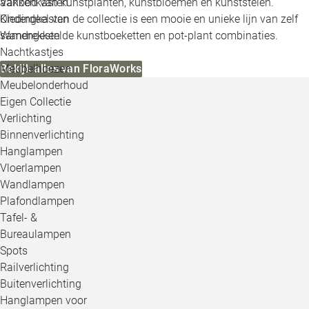
Vakkenkasten
aanbod van kunstplanten, kunstbloemen en kunststelen.
Kledingkasten
Onderdeel van de collectie is een mooie en unieke lijn van zelf
Wandrekken
samengestelde kunstboeketten en pot-plant combinaties.
Nachtkastjes
Meubelhoezen
Bekijk alles van FloraWorks
Meubelonderhoud
Eigen Collectie
Verlichting
Binnenverlichting
Hanglampen
Vloerlampen
Wandlampen
Plafondlampen
Tafel- &
Bureaulampen
Spots
Railverlichting
Buitenverlichting
Hanglampen voor