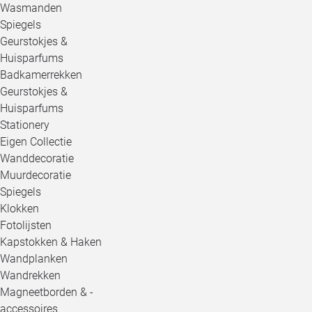
Wasmanden
Spiegels
Geurstokjes &
Huisparfums
Badkamerrekken
Geurstokjes &
Huisparfums
Stationery
Eigen Collectie
Wanddecoratie
Muurdecoratie
Spiegels
Klokken
Fotolijsten
Kapstokken & Haken
Wandplanken
Wandrekken
Magneetborden & -
accessoires