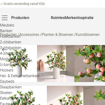
Gratis verzending vanaf €50
Producten
Ruimtes
Merken
Inspiratie
Meubels
Banken
Producten
/
Accessoires
/
Planten & Bloemen
/
Kunstbloemen
Hoekbanken
2-zitsbanken
3-zitsbanken
4-zitsbanken
Modulaire banken
U-banken
Hockers
Hal- & Eetkamerbanken
Daybeds
Slaapbanken
Stoelen
Eetkamerstoelen
Fauteuils