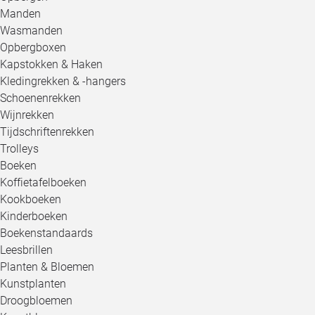
Manden
Wasmanden
Opbergboxen
Kapstokken & Haken
Kledingrekken & -hangers
Schoenenrekken
Wijnrekken
Tijdschriftenrekken
Trolleys
Boeken
Koffietafelboeken
Kookboeken
Kinderboeken
Boekenstandaards
Leesbrillen
Planten & Bloemen
Kunstplanten
Droogbloemen