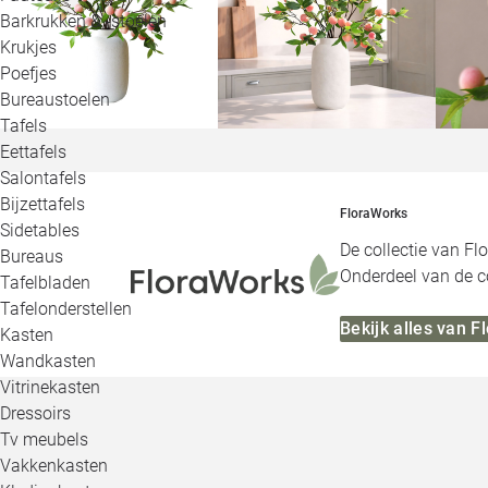
Barkrukken & -stoelen
Krukjes
Poefjes
Bureaustoelen
Tafels
Eettafels
Salontafels
Bijzettafels
FloraWorks
Sidetables
De collectie van Fl
Bureaus
Onderdeel van de co
Tafelbladen
Tafelonderstellen
Bekijk alles van 
Kasten
Wandkasten
Vitrinekasten
Dressoirs
Tv meubels
Vakkenkasten