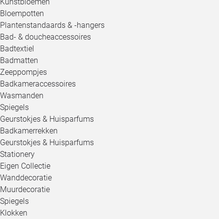
Kunstbloemen
Bloempotten
Plantenstandaards & -hangers
Bad- & doucheaccessoires
Badtextiel
Badmatten
Zeeppompjes
Badkameraccessoires
Wasmanden
Spiegels
Geurstokjes & Huisparfums
Badkamerrekken
Geurstokjes & Huisparfums
Stationery
Eigen Collectie
Wanddecoratie
Muurdecoratie
Spiegels
Klokken