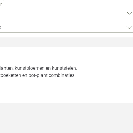
Loods 5 Za
r
Loods 5 Gara
s
Alle openingst
planten, kunstbloemen en kunststelen.
tboeketten en pot-plant combinaties.